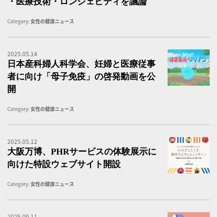
・医療技術・ロンジェビティを議論
Category:
女性の健康ニュース
2025.05.14
母
日本産科婦人科学会、妊婦と医療従事
者に向け「母子免疫」の啓発動画を公
開
Category:
女性の健康ニュース
2025.05.12
P
大阪万博、PHRサービスの体験展示に
向けた特設ウェブサイト開設
Category:
女性の健康ニュース
2025.09.11