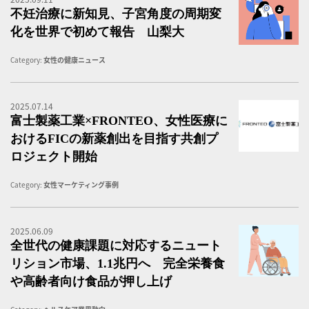
女
不妊治療に新知見、子宮角度の周期変
化を世界で初めて報告 山梨大
Category:
女性の健康ニュース
2025.07.14
富
富士製薬工業×FRONTEO、女性医療に
おけるFICの新薬創出を目指す共創プ
ロジェクト開始
Category:
女性マーケティング事例
2025.06.09
全
全世代の健康課題に対応するニュート
リション市場、1.1兆円へ 完全栄養食
や高齢者向け食品が押し上げ