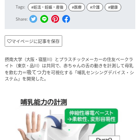
Tags:
#妊活・妊娠・産後
#医療
#介護
#健康
Share:
マイページに記事を保存
摂南大学
とプラスチックメーカーの住友ベークラ
（大阪・寝屋川）
イト
は共同で、赤ちゃんの舌の動きを計測して母乳
（東京・品川）
吸てつ力
を飲む力＝
を可視化する「哺乳センシングデバイス・シ
ステム」を開発した。