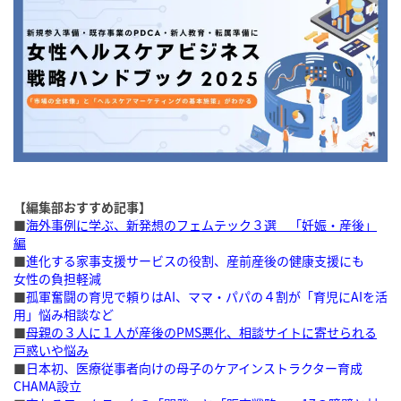
【編集部おすすめ記事】
■
海外事例に学ぶ、新発想のフェムテック３選 「妊娠・産後」
編
■
進化する家事支援サービスの役割、産前産後の健康支援にも
女性の負担軽減
■
孤軍奮闘の育児で頼りはAI、ママ・パパの４割が「育児にAIを活
用」悩み相談など
■
母親の３人に１人が産後のPMS悪化、相談サイトに寄せられる
戸惑いや悩み
■
日本初、医療従事者向けの母子のケアインストラクター育成
CHAMA設立