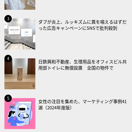
・世界人道デー
・食育の日
2026/08/21(金)
ダブが炎上、ルッキズムに異を唱えるはずだ
った広告キャンペーンにSNSで批判殺到
・治療アプリの日
・献血の日
2026/08/22(土)
・禁煙の日
日鉄興和不動産、生理用品をオフィスビル共
用部トイレに無償設置 全国の物件で
2026/08/23(日)
・不眠の日
・乳酸菌の日
2026/08/25(火)
女性の注目を集めた、マーケティング事例41
・いたわり肌の日
選（2024年度版）
2026/08/26(水)
・風呂の日