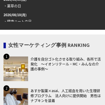
・薬草の日
2026/08/10(月)
・健康ハートの日
・糖化の日
2026/08/12(水)
女性マーケティング事例 RANKING
・育児の日
2026/08/13(木)
介護を自分ゴト化させる取り組み、各所で活
・一汁三菜の日
発化 〜イオンリテール・MC・みんなの介
2026/08/17(月)
護の事例〜
・減塩の日
2026/08/18(火)
・防犯の日
あすか製薬×asai、人工経血を用いた生理研
修プログラム 法人向けに提供開始 男性は
2026/08/19(水)
ナプキンを装着