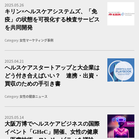
2025.05.26
キ
キリン×ヘルスケアシステムズ、「免
疫」の状態を可視化する検査サービス
を共同開発
Category:
女性マーケティング事例
2025.04.21
ヘ
ヘルスケアスタートアップと大企業は
どう付き合えばいい？ 連携・出資・
買収のための手引き書
Category:
女性の健康ニュース
2025.05.14
大
大阪万博でヘルスケアビジネスの国際
イベント「GHeC」開催、女性の健康