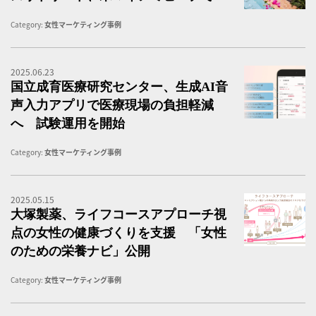
Category:
女性マーケティング事例
2025.06.23
国
国立成育医療研究センター、生成AI音
声入力アプリで医療現場の負担軽減
へ 試験運用を開始
Category:
女性マーケティング事例
2025.05.15
大
大塚製薬、ライフコースアプローチ視
点の女性の健康づくりを支援 「女性
のための栄養ナビ」公開
Category:
女性マーケティング事例