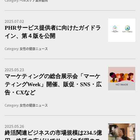
Category:
ヘルスケア業界動向
2025.07.02
「
PHRサービス提供者に向けたガイドラ
イン、第４版を公開
Category:
女性の健康ニュース
2025.05.23
マ
マーケティングの総合展示会「マーケ
ティングWeek」開催、販促・SNS・広
告・CXなど
Category:
女性の健康ニュース
2025.05.26
シ
終活関連ビジネスの市場規模は234.5億