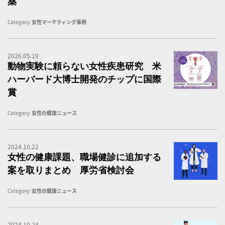
薬
Category:
女性マーケティング事例
2026.05.19
「
動物実験に頼らない女性疾患研究 米
ハーバード大博士開発のチップに国際
賞
Category:
女性の健康ニュース
2024.10.22
医
女性の健康課題、職場健診に追加する
案を取りまとめ 厚労省検討会
Category:
女性の健康ニュース
2024.10.24
高