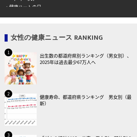
・健康ハートの日
・糖化の日
2026/08/12(水)
女性の健康ニュース RANKING
・育児の日
2026/08/13(木)
出生数の都道府県別ランキング（男女別）、
・一汁三菜の日
2025年は過去最少67万人へ
2026/08/17(月)
・減塩の日
2026/08/18(火)
・防犯の日
健康寿命、都道府県ランキング 男女別（最
新）
2026/08/19(水)
・世界人道デー
・食育の日
2026/08/21(金)