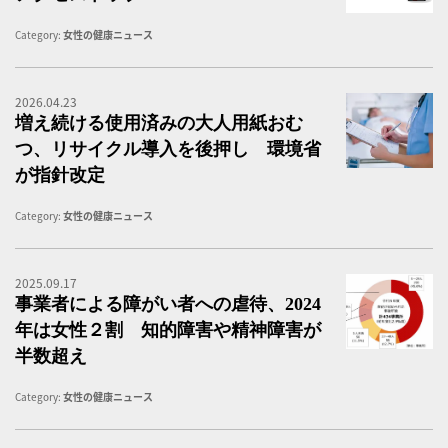
Category:
女性の健康ニュース
2026.04.23
医
増え続ける使用済みの大人用紙おむ
つ、リサイクル導入を後押し 環境省
が指針改定
Category:
女性の健康ニュース
2025.09.17
「
事業者による障がい者への虐待、2024
年は女性２割 知的障害や精神障害が
半数超え
Category:
女性の健康ニュース