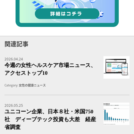
関連記事
2026.04.24
女
今週の女性ヘルスケア市場ニュース、
アクセストップ10
Category:
女性の健康ニュース
2026.05.25
ユ
ユニコーン企業、日本８社・米国750
社 ディープテック投資も大差 経産
省調査