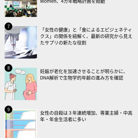
Women、4カ年戦略計画を始動
2026/08/30(日)
・ＥＰＡの日
2026/08/31(月)
「女性の健康」と「食によるエピジェネティ
・菜の日
クス」の関係を紐解く、最新の研究から見え
・血管内破砕術（IVL）の日
たサプリの新たな役割
2026/09/01(火)
・がん征圧月間
・世界アルツハイマー月間
妊娠が老化を加速させることが明らかに、
DNA解析で生物学的年齢の進み方を確認
・健康増進普及月間
・歯ヂカラ探究月間
・職場の健康診断実施強化月間
・大腸がん検診の日
女性の自殺は３年連続増加、専業主婦・中高
・防災の日
年・年金生活者に多い
2026/09/02(水)
・がん征圧月間