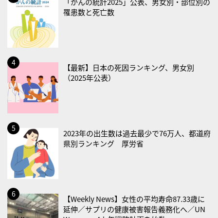
「がんの統計2025」公表、男女別・部位別の
罹患数と死亡数
・治療アプリの日
・献血の日
2026/08/22(土)
・禁煙の日
【最新】日本の死因ランキング、男女別
（2025年公表）
2026/08/23(日)
・不眠の日
・乳酸菌の日
2026/08/25(火)
2023年の出生数は過去最少で76万人、都道府
・いたわり肌の日
県別ランキング 厚労省
2026/08/26(水)
・風呂の日
2026/08/29(土)
【Weekly News】女性の平均寿命87.33歳に
・筋肉強化の日
延伸／サプリの健康被害報告義務化へ／UN