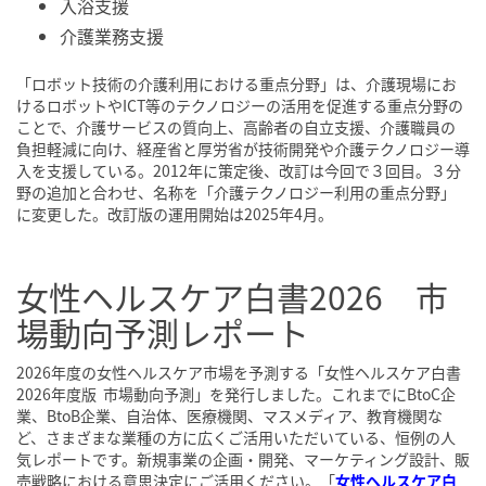
入浴支援
介護業務支援
「ロボット技術の介護利用における重点分野」は、介護現場にお
けるロボットやICT等のテクノロジーの活用を促進する重点分野の
ことで、介護サービスの質向上、高齢者の自立支援、介護職員の
負担軽減に向け、経産省と厚労省が技術開発や介護テクノロジー導
入を支援している。2012年に策定後、改訂は今回で３回目。３分
野の追加と合わせ、名称を「介護テクノロジー利用の重点分野」
に変更した。改訂版の運用開始は2025年4月。
女性ヘルスケア白書2026 市
場動向予測レポート
2026年度の女性ヘルスケア市場を予測する「女性ヘルスケア白書
2026年度版 市場動向予測」を発行しました。これまでにBtoC企
業、BtoB企業、自治体、医療機関、マスメディア、教育機関な
ど、さまざまな業種の方に広くご活用いただいている、恒例の人
気レポートです。新規事業の企画・開発、マーケティング設計、販
売戦略における意思決定にご活用ください。
「
女性ヘルスケア白