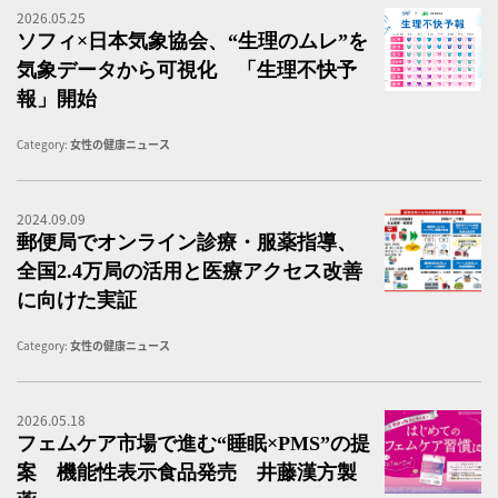
2026.05.25
『
ソフィ×日本気象協会、“生理のムレ”を
気象データから可視化 「生理不快予
報」開始
Category:
女性の健康ニュース
2024.09.09
郵
郵便局でオンライン診療・服薬指導、
全国2.4万局の活用と医療アクセス改善
に向けた実証
Category:
女性の健康ニュース
2026.05.18
機
フェムケア市場で進む“睡眠×PMS”の提
案 機能性表示食品発売 井藤漢方製