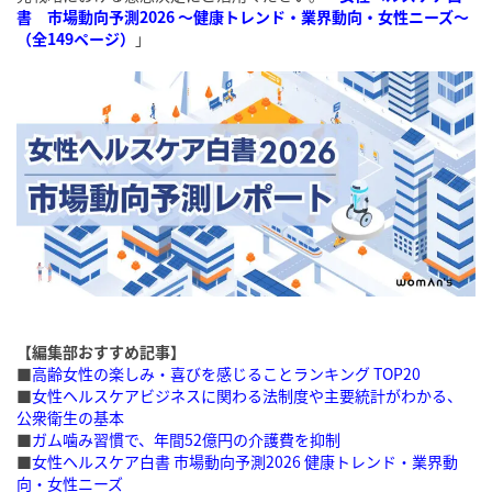
書 市場動向予測2026 ～健康トレンド・業界動向・女性ニーズ～
（全149ページ）
」
【編集部おすすめ記事】
■
高齢女性の楽しみ・喜びを感じることランキング TOP20
■
女性ヘルスケアビジネスに関わる法制度や主要統計がわかる、
公衆衛生の基本
■
ガム噛み習慣で、年間52億円の介護費を抑制
■
女性ヘルスケア白書 市場動向予測2026 健康トレンド・業界動
向・女性ニーズ