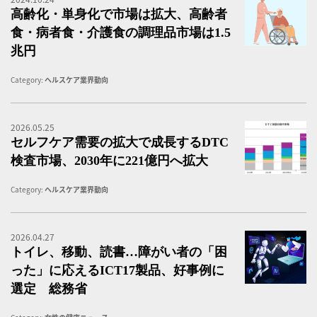
高齢化・単身化で市場は拡大、高齢者
食・病者食・介護食の調理品市場は1.5
兆円
Category:
ヘルスケア業界動向
2026.05.25
富
セルフケア需要の拡大で成長するDTC
検査市場、2030年に221億円へ拡大
Category:
ヘルスケア業界動向
2026.04.27
ト
トイレ、移動、読書…障がい者の「困
った」に応えるICT17製品、好事例に
選定 総務省