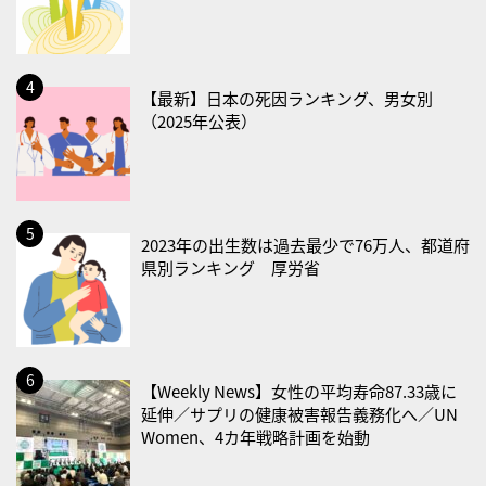
・献血の日
2026/08/22(土)
・禁煙の日
【最新】日本の死因ランキング、男女別
（2025年公表）
2026/08/23(日)
・不眠の日
・乳酸菌の日
2026/08/25(火)
2023年の出生数は過去最少で76万人、都道府
・いたわり肌の日
県別ランキング 厚労省
2026/08/26(水)
・風呂の日
2026/08/29(土)
【Weekly News】女性の平均寿命87.33歳に
・筋肉強化の日
延伸／サプリの健康被害報告義務化へ／UN
Women、4カ年戦略計画を始動
2026/08/30(日)
・ＥＰＡの日