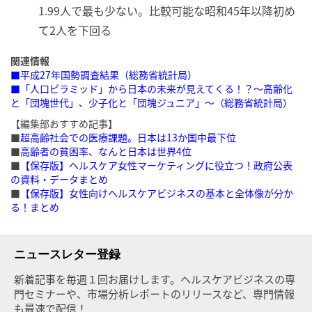
1.
99人で最も少ない。比較可能な昭和45年以降初め
て2人を下回る
関連情報
■平成27年国勢調査結果（総務省統計局）
■「人口ピラミッド」から日本の未来が見えてくる！？
〜高齢化
と「団塊世代」、少子化と「団塊ジュニア」〜（総務省統計局）
【編集部おすすめ記事】
■
超高齢社会での医療課題。日本は13か国中最下位
■
高齢者の貧困率、なんと日本は世界4位
■
【保存版】ヘルスケア女性マーケティングに役立つ！政府公表
の資料・データまとめ
■
【保存版】女性向けヘルスケアビジネスの基本と全体像が分か
る！まとめ
ニュースレター登録
新着記事を毎週１回お届けします。ヘルスケアビジネスの専
門セミナーや、市場分析レポートのリリースなど、専門情報
も最速で配信！