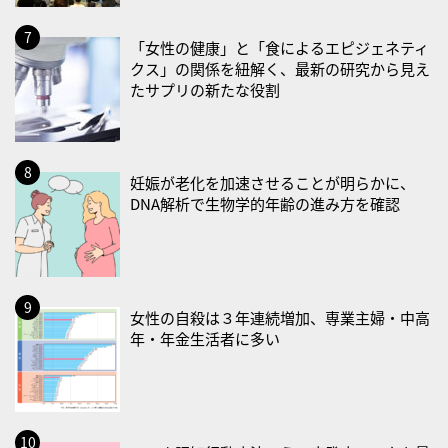
2026/08/31(月)
「女性の健康」と「食によるエピジェネティ
・菜の日
クス」の関係を紐解く、最新の研究から見え
・血管内破砕術（IVL）の日
たサプリの新たな役割
2026/09/01(火)
・がん征圧月間
・世界アルツハイマー月間
妊娠が老化を加速させることが明らかに、
DNA解析で生物学的年齢の進み方を確認
・健康増進普及月間
・歯ヂカラ探究月間
・職場の健康診断実施強化月間
・大腸がん検診の日
女性の自殺は３年連続増加、専業主婦・中高
・防災の日
年・年金生活者に多い
2026/09/02(水)
・がん征圧月間
・世界アルツハイマー月間
・健康増進普及月間