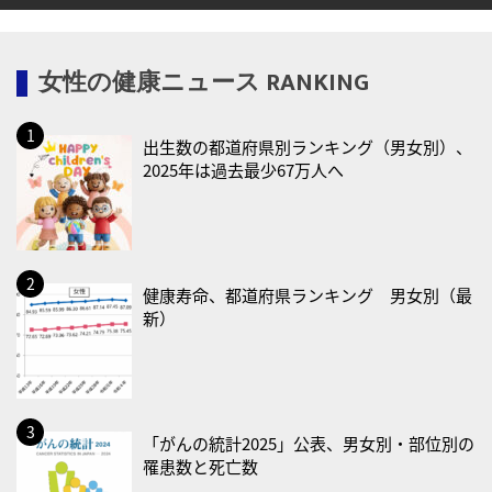
・糖化の日
2026/08/12(水)
女性の健康ニュース RANKING
・育児の日
2026/08/13(木)
出生数の都道府県別ランキング（男女別）、
・一汁三菜の日
2025年は過去最少67万人へ
2026/08/17(月)
・減塩の日
2026/08/18(火)
・防犯の日
健康寿命、都道府県ランキング 男女別（最
新）
2026/08/19(水)
・世界人道デー
・食育の日
2026/08/21(金)
「がんの統計2025」公表、男女別・部位別の
罹患数と死亡数
・治療アプリの日