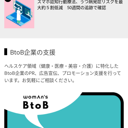
スマホ認知行動療法、うつ病発症リスクを最
・歯ヂカラ探究月間
大約５割低減 50週間の追跡で確認
・職場の健康診断実施強化月間
2026/09/03(木)
・がん征圧月間
・世界アルツハイマー月間
BtoB企業の支援
・健康増進普及月間
・歯ヂカラ探究月間
ヘルスケア領域（健康・医療・美容・介護）に特化した
・職場の健康診断実施強化月間
BtoB企業のPR、広告宣伝、プロモーション支援を行って
・秋の睡眠の日
います。お気軽にご相談ください。
2026/09/04(金)
・がん征圧月間
・世界アルツハイマー月間
・健康増進普及月間
・歯ヂカラ探究月間
・職場の健康診断実施強化月間