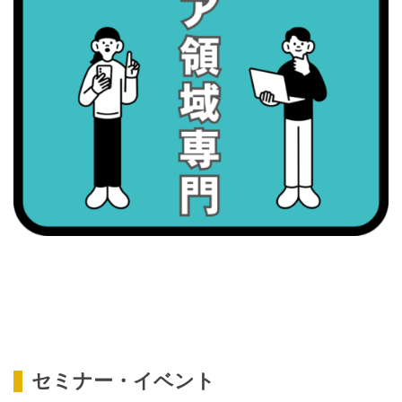
・がん征圧月間
・世界アルツハイマー月間
・健康増進普及月間
・歯ヂカラ探究月間
・職場の健康診断実施強化月間
2026/09/08(火)
・がん征圧月間
・世界アルツハイマー月間
・健康増進普及月間
・歯ヂカラ探究月間
・職場の健康診断実施強化月間
・スッキリ美腸の日
・よくばり脱毛の日
2026/09/09(水)
セミナー・イベント
・がん征圧月間