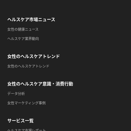
・自殺予防週間
・育児の日
ヘルスケア市場ニュース
2026/09/13(日)
女性の健康ニュース
・がん征圧月間
ヘルスケア業界動向
・世界アルツハイマー月間
・健康増進普及月間
女性のヘルスケアトレンド
・歯ヂカラ探究月間
・職場の健康診断実施強化月間
女性のヘルスケアトレンド
・自殺予防週間
・一汁三菜の日
女性のヘルスケア意識・消費行動
2026/09/14(月)
データ分析
・がん征圧月間
女性マーケティング事例
・世界アルツハイマー月間
・健康増進普及月間
サービス一覧
・歯ヂカラ探究月間
ヘルスケア市場レポート