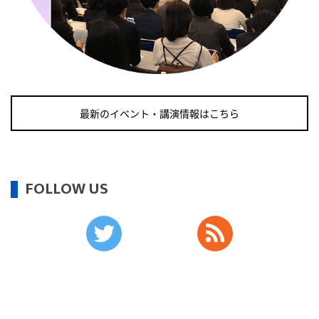
・知的障害者愛護デー
・糖化の日
2026/09/11(金)
・がん征圧月間
・世界アルツハイマー月間
最新のイベント・講演情報はこちら
・健康増進普及月間
・歯ヂカラ探究月間
・職場の健康診断実施強化月間
・自殺予防週間
FOLLOW US
2026/09/12(土)
・がん征圧月間
・世界アルツハイマー月間
・健康増進普及月間
・歯ヂカラ探究月間
・職場の健康診断実施強化月間