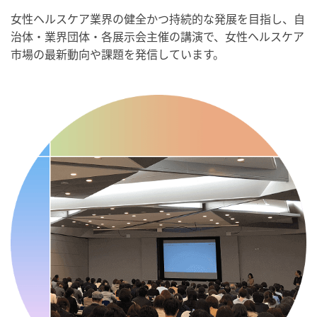
・世界アルツハイマー月間
女性ヘルスケア業界の健全かつ持続的な発展を目指し、自
・健康増進普及月間
治体・業界団体・各展示会主催の講演で、女性ヘルスケア
・歯ヂカラ探究月間
市場の最新動向や課題を発信しています。
・職場の健康診断実施強化月間
・人口内耳の日
・骨盤臓器脱 克服の日
2026/09/10(木)
・がん征圧月間
・世界アルツハイマー月間
・健康増進普及月間
・歯ヂカラ探究月間
・職場の健康診断実施強化月間
・自殺予防週間
・世界自殺予防デー
・日本骨髄増殖性腫瘍の日