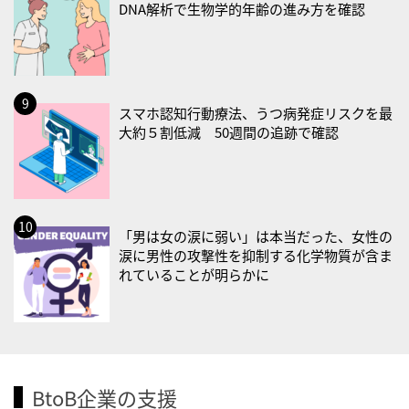
・がん征圧月間
DNA解析で生物学的年齢の進み方を確認
・世界アルツハイマー月間
・健康増進普及月間
・歯ヂカラ探究月間
・職場の健康診断実施強化月間
スマホ認知行動療法、うつ病発症リスクを最
大約５割低減 50週間の追跡で確認
2026/09/03(木)
・がん征圧月間
・世界アルツハイマー月間
・健康増進普及月間
「男は女の涙に弱い」は本当だった、女性の
・歯ヂカラ探究月間
涙に男性の攻撃性を抑制する化学物質が含ま
・職場の健康診断実施強化月間
れていることが明らかに
・秋の睡眠の日
2026/09/04(金)
・がん征圧月間
・世界アルツハイマー月間
BtoB企業の支援