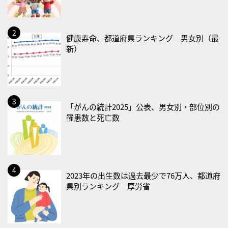
2026/08/21(金)
・治療アプリの日
・献血の日
健康寿命、都道府県ランキング 男女別（最
新）
2026/08/22(土)
・禁煙の日
2026/08/23(日)
・不眠の日
「がんの統計2025」公表、男女別・部位別の
罹患数と死亡数
・乳酸菌の日
2026/08/25(火)
・いたわり肌の日
2026/08/26(水)
2023年の出生数は過去最少で76万人、都道府
・風呂の日
県別ランキング 厚労省
2026/08/29(土)
・筋肉強化の日