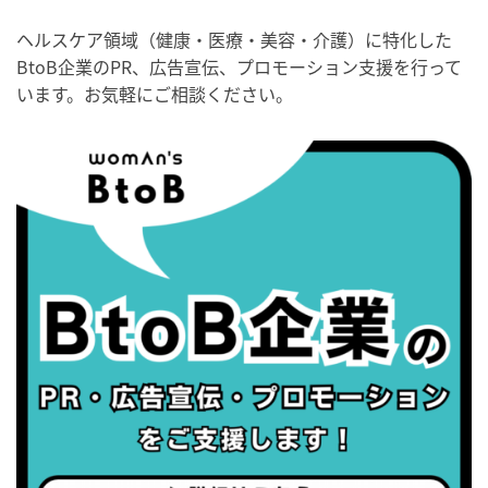
・健康増進普及月間
・歯ヂカラ探究月間
ヘルスケア領域（健康・医療・美容・介護）に特化した
BtoB企業のPR、広告宣伝、プロモーション支援を行って
・職場の健康診断実施強化月間
います。お気軽にご相談ください。
・世界性の健康デー
2026/09/05(土)
・がん征圧月間
・世界アルツハイマー月間
・健康増進普及月間
・歯ヂカラ探究月間
・職場の健康診断実施強化月間
2026/09/06(日)
・がん征圧月間
・世界アルツハイマー月間
・健康増進普及月間
・歯ヂカラ探究月間