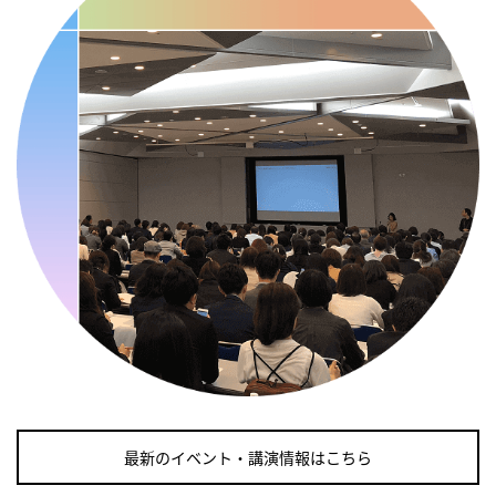
・世界自殺予防デー
・日本骨髄増殖性腫瘍の日
・知的障害者愛護デー
・糖化の日
2026/09/11(金)
・がん征圧月間
・世界アルツハイマー月間
・健康増進普及月間
・歯ヂカラ探究月間
・職場の健康診断実施強化月間
・自殺予防週間
2026/09/12(土)
・がん征圧月間
・世界アルツハイマー月間
最新のイベント・講演情報はこちら
・健康増進普及月間