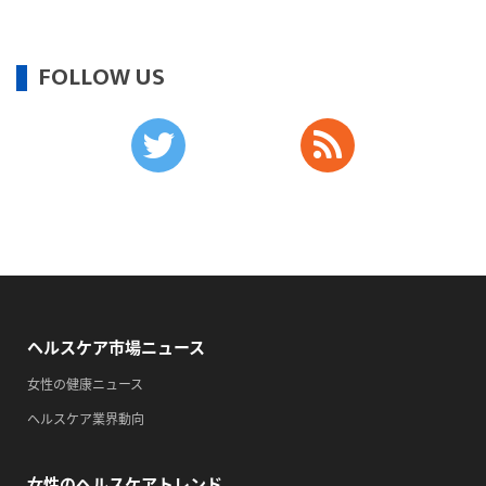
・歯ヂカラ探究月間
・職場の健康診断実施強化月間
FOLLOW US
・自殺予防週間
・育児の日
2026/09/13(日)
・がん征圧月間
・世界アルツハイマー月間
・健康増進普及月間
・歯ヂカラ探究月間
・職場の健康診断実施強化月間
・自殺予防週間
ヘルスケア市場ニュース
・一汁三菜の日
女性の健康ニュース
2026/09/14(月)
ヘルスケア業界動向
・がん征圧月間
・世界アルツハイマー月間
女性のヘルスケアトレンド