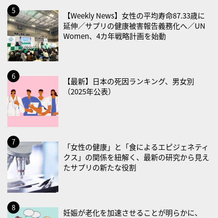
2026/08/30(日)
【Weekly News】女性の平均寿命87.33歳に
・ＥＰＡの日
延伸／サプリの健康被害報告義務化へ／UN
Women、4カ年戦略計画を始動
2026/08/31(月)
・菜の日
・血管内破砕術（IVL）の日
【最新】日本の死因ランキング、男女別
2026/09/01(火)
（2025年公表）
・がん征圧月間
・世界アルツハイマー月間
・健康増進普及月間
・歯ヂカラ探究月間
「女性の健康」と「食によるエピジェネティ
クス」の関係を紐解く、最新の研究から見え
・職場の健康診断実施強化月間
たサプリの新たな役割
・大腸がん検診の日
・防災の日
2026/09/02(水)
妊娠が老化を加速させることが明らかに、