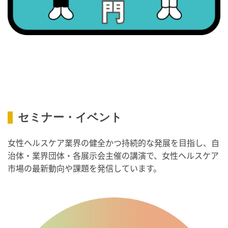
2026/09/09(水)
・がん征圧月間
・世界アルツハイマー月間
・健康増進普及月間
・歯ヂカラ探究月間
・職場の健康診断実施強化月間
・人口内耳の日
・骨盤臓器脱 克服の日
セミナー・イベント
2026/09/10(木)
女性ヘルスケア業界の健全かつ持続的な発展を目指し、自
・がん征圧月間
治体・業界団体・各展示会主催の講演で、女性ヘルスケア
・世界アルツハイマー月間
市場の最新動向や課題を発信しています。
・健康増進普及月間
・歯ヂカラ探究月間
・職場の健康診断実施強化月間
・自殺予防週間