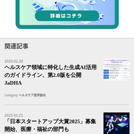
関連記事
2025.02.20
「
ヘルスケア領域に特化した生成AI活用
のガイドライン、第2.0版を公開
JaDHA
Category:
ヘルスケア業界動向
2025.01.21
「
「日本スタートアップ大賞2025」募集
開始、医療・福祉の部門も