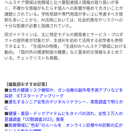
ヘルスケア領域は他領域と比べ要配慮個人情報の取り扱いが多
く、不確かな情報がもたらす個人への影響が極めて大きいことが
課題とされている。学術用語や専門用語が多い上に考慮すべき規
制も多いことから、AI活用においては、社会的責任やリスクへの
十分な配慮が必要と指摘されていた。
同ガイドラインは、主に特定モデルの開発者とサービス・プロダ
クトの提供者が対象だが、生成AIを初めて活用する初学者も参照
できるよう、「生成AIの特徴」「生成AIのヘルスケア領域における
動向」「国内外の関連制度の概要」など基本的な情報もまとめて
いる。チェックリストも掲載。
【編集部おすすめ記事】
■
女性の健康リスク検知や、ガン治療の副作用予測アプリなどを
採択 ICTスタートアップリーグ
■
進化するシニア女性のデジタルリテラシー、実態調査で明らか
に
■
健康・美容・テックアイテムにもタイパの流れ、女性２万人の
意識調査「OZ勢調査2023」発表
■
医療領域に“色彩”のルールを オンライン診療やAI診断の広が
りによる新たな課題