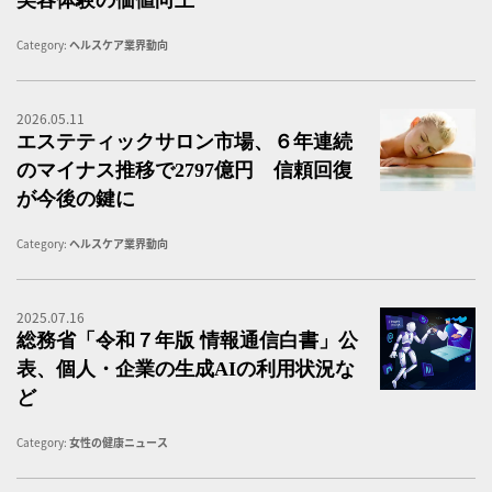
Category:
ヘルスケア業界動向
2026.05.11
美
エステティックサロン市場、６年連続
のマイナス推移で2797億円 信頼回復
が今後の鍵に
Category:
ヘルスケア業界動向
2025.07.16
総
総務省「令和７年版 情報通信白書」公
表、個人・企業の生成AIの利用状況な
ど
Category:
女性の健康ニュース