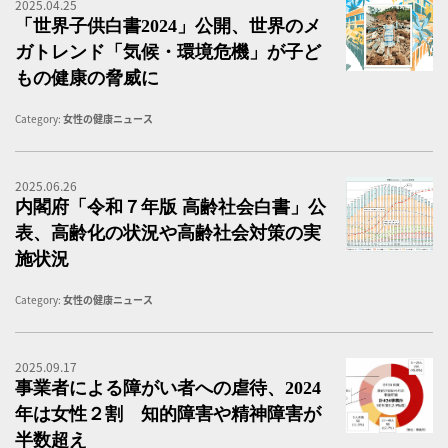
2025.04.25
「
「世界子供白書2024」公開、世界のメ
ガトレンド「気候・環境危機」が子ど
もの健康の脅威に
Category:
女性の健康ニュース
2025.06.26
内
内閣府「令和７年版 高齢社会白書」公
表、高齢化の状況や高齢社会対策の実
施状況
Category:
女性の健康ニュース
2025.09.17
「
事業者による障がい者への虐待、2024
年は女性２割 知的障害や精神障害が
半数超え