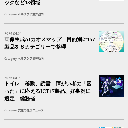
ックなど13領域
Category:
ヘルスケア業界動向
2026.04.21
画
画像生成AIカオスマップ、目的別に157
製品を８カテゴリーで整理
Category:
ヘルスケア業界動向
2026.04.27
ト
トイレ、移動、読書…障がい者の「困
った」に応えるICT17製品、好事例に
選定 総務省
Category:
女性の健康ニュース