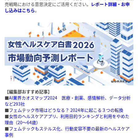
売戦略における意思決定にご活用ください。
レポート詳細・お申
し込みはこちら
。
【編集部おすすめ記事】
■
AI業界カオスマップ2024 医療・創薬、感情解析、データ分析
など293社
■
フェムテック市場はどうなる？ 2024年に起こる３つの転換
■
女性のヘルスケアアプリ、利用目的ランキングと利用をやめた
理由（20〜64歳）
■
フェムテックもステルス化、行動変容不要の最新のヘルスケア
事例