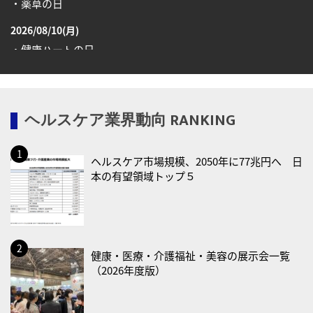
・薬草の日
2026/08/10(月)
・健康ハートの日
・糖化の日
2026/08/12(水)
ヘルスケア業界動向 RANKING
・育児の日
2026/08/13(木)
ヘルスケア市場規模、2050年に77兆円へ 日
・一汁三菜の日
本の有望領域トップ５
2026/08/17(月)
・減塩の日
2026/08/18(火)
・防犯の日
健康・医療・介護福祉・美容の展示会一覧
（2026年度版）
2026/08/19(水)
・世界人道デー