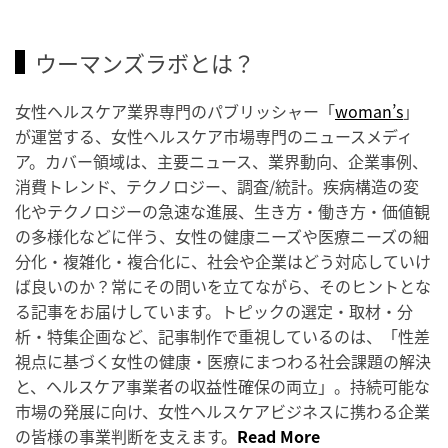
ウーマンズラボとは？
女性ヘルスケア業界専門のパブリッシャー「
woman’s
」
が運営する、女性ヘルスケア市場専門のニュースメディ
ア。カバー領域は、主要ニュース、業界動向、企業事例、
消費トレンド、テクノロジー、調査/統計。疾病構造の変
化やテクノロジーの急速な進展、生き方・働き方・価値観
の多様化などに伴う、女性の健康ニーズや医療ニーズの細
分化・複雑化・複合化に、社会や企業はどう対応していけ
ば良いのか？常にその問いを立てながら、そのヒントとな
る記事をお届けしています。トピックの選定・取材・分
析・特集企画など、記事制作で重視しているのは、「性差
視点に基づく女性の健康・医療にまつわる社会課題の解決
と、ヘルスケア事業者の収益性確保の両立」。持続可能な
市場の発展に向け、女性ヘルスケアビジネスに携わる企業
の皆様の事業判断を支えます。
Read More