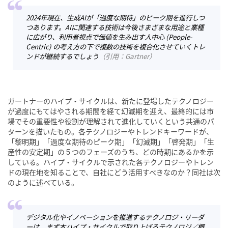
2024年現在、生成AIが「過度な期待」のピーク期を進行しつ
つあります。AIに関連する技術は今後さまざまな用途と業種
に広がり、利用者視点で価値を生み出す人中心 (People-
Centric) の考え方の下で複数の技術を複合化させていくトレ
ンドが継続するでしょう
（
引用：Gartner
）
ガートナーのハイプ・サイクルは、新たに登場したテクノロジー
が過度にもてはやされる期間を経て幻滅期を迎え、最終的には市
場でその重要性や役割が理解されて進化していくという共通のパ
ターンを描いたもの。各テクノロジーやトレンドキーワードが、
「黎明期」「過度な期待のピーク期」「幻滅期」「啓発期」「生
産性の安定期」の５つのフェーズのうち、どの時期にあるかを示
している。ハイプ・サイクルで示された各テクノロジーやトレン
ドの現在地を知ることで、自社にどう活用すべきなのか？同社は次
のように述べている。
デジタル化やイノベーションを推進するテクノロジ・リーダ
ーは、まず本ハイプ・サイクルで取り上げるテクノロジ／概