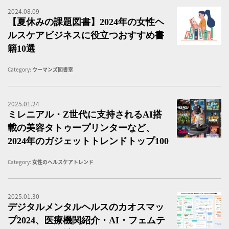
2024.08.09
【
【夏休みの課題図書】2024年の女性ヘ
ルスケアビジネスに役立つおすすめ書
籍10選
Category:
ウーマンズ図書室
2025.01.24
ミ
ミレニアル・Z世代に支持されるAI搭
載の美容タトゥープリンターなど、
2024年のガジェットトレンドトップ100
Category:
女性のヘルスケアトレンド
2025.01.30
デ
デジタルメンタルヘルスのカオスマッ
プ2024、医療機関紹介・AI・フェムテ