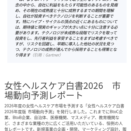
念の中から、自社に利益をもたらす可能性のあるものを見極
め、その現在の成熟度と十分に成熟するまでの期間を理解
し、自社が投資すべきテクノロジを判断することが重要で
す。特にハイプ・サイクルの頂点の近くにあるものについて
は、期待値と現実のギャップが大きい点に十分に注意する必
要があります。テクノロジが未成熟な段階でリスクを取って
投資をし、先行者利益を享受することをまずは考慮すべきで
すが、リスクを回避し、早期に導入した他社の状況を見つ
つ、テクノロジの成熟が進んでから採用することも得策とな
り得ます
（
引用：Gartner
）
女性ヘルスケア白書2026 市
場動向予測レポート
2026年度の女性ヘルスケア市場を予測する「女性ヘルスケア白書
2026年度版 市場動向予測」を発行しました。これまでにBtoC企
業、BtoB企業、自治体、医療機関、マスメディア、教育機関な
ど、さまざまな業種の方に広くご活用いただいている、恒例の人
気レポートです。新規事業の企画・開発、マーケティング設計、販