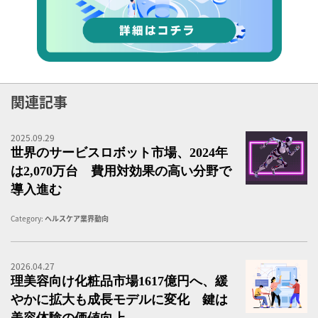
関連記事
2025.09.29
テ
世界のサービスロボット市場、2024年
は2,070万台 費用対効果の高い分野で
導入進む
Category:
ヘルスケア業界動向
2026.04.27
理
理美容向け化粧品市場1617億円へ、緩
やかに拡大も成長モデルに変化 鍵は
美容体験の価値向上