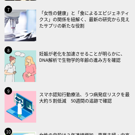
2026/08/31(月)
「女性の健康」と「食によるエピジェネティ
・菜の日
クス」の関係を紐解く、最新の研究から見え
・血管内破砕術（IVL）の日
たサプリの新たな役割
2026/09/01(火)
・がん征圧月間
・世界アルツハイマー月間
妊娠が老化を加速させることが明らかに、
DNA解析で生物学的年齢の進み方を確認
・健康増進普及月間
・歯ヂカラ探究月間
・職場の健康診断実施強化月間
・大腸がん検診の日
スマホ認知行動療法、うつ病発症リスクを最
・防災の日
大約５割低減 50週間の追跡で確認
2026/09/02(水)
・がん征圧月間
・世界アルツハイマー月間
・健康増進普及月間
女性の自殺は３年連続増加、専業主婦・中高