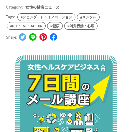
Category:
女性の健康ニュース
Tags:
#ジェンダード・イノベーション
#メンタル
#ICT・IoT・AI・XR
#健康
#消費行動・心理
Share: