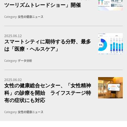
ツーリズムトレードショー」開催
Category:
女性の健康ニュース
2025.06.12
ス
スマートシティに期待する分野、最多
は「医療・ヘルスケア」
Category:
データ分析
2025.06.02
【
女性の健康総合センター、「女性精神
科」の診療を開始 ライフステージ特
有の症状にも対応
Category:
女性の健康ニュース