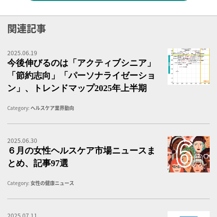
関連記事
2025.06.19
今
今後伸びるのは「アクティブシニア」
「節約志向」「パーソナライゼーショ
ン」、トレンドマップ2025年上半期
Category:
ヘルスケア業界動向
2025.06.30
６
６月の女性ヘルスケア市場ニュースま
とめ、記事97選
Category:
女性の健康ニュース
2025.07.11
「