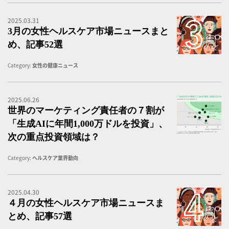
2025.03.31
3
3月の女性ヘルスケア市場ニュースまと
め、記事52選
Category:
女性の健康ニュース
2025.06.26
「H
世界のマーケティング責任者の７割が
「生成AIに年間1,000万ドルを投資」、
次の重点投資領域は？
Category:
ヘルスケア業界動向
2025.04.30
４
４月の女性ヘルスケア市場ニュースま
とめ、記事57選