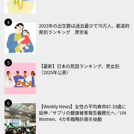
・献血の日
2026/08/22(土)
・禁煙の日
2023年の出生数は過去最少で76万人、都道府
県別ランキング 厚労省
2026/08/23(日)
・不眠の日
・乳酸菌の日
2026/08/25(火)
【最新】日本の死因ランキング、男女別
・いたわり肌の日
（2025年公表）
2026/08/26(水)
・風呂の日
2026/08/29(土)
【Weekly News】女性の平均寿命87.33歳に
・筋肉強化の日
延伸／サプリの健康被害報告義務化へ／UN
Women、4カ年戦略計画を始動
2026/08/30(日)
・ＥＰＡの日