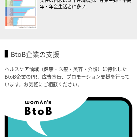
・歯ヂカラ探究月間
年・年金生活者に多い
・職場の健康診断実施強化月間
2026/09/03(木)
・がん征圧月間
・世界アルツハイマー月間
BtoB企業の支援
・健康増進普及月間
・歯ヂカラ探究月間
ヘルスケア領域（健康・医療・美容・介護）に特化した
・職場の健康診断実施強化月間
BtoB企業のPR、広告宣伝、プロモーション支援を行って
・秋の睡眠の日
います。お気軽にご相談ください。
2026/09/04(金)
・がん征圧月間
・世界アルツハイマー月間
・健康増進普及月間
・歯ヂカラ探究月間
・職場の健康診断実施強化月間