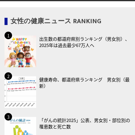
2026/08/12(水)
女性の健康ニュース RANKING
・育児の日
2026/08/13(木)
出生数の都道府県別ランキング（男女別）、
・一汁三菜の日
2025年は過去最少67万人へ
2026/08/17(月)
・減塩の日
2026/08/18(火)
・防犯の日
健康寿命、都道府県ランキング 男女別（最
新）
2026/08/19(水)
・世界人道デー
・食育の日
2026/08/21(金)
「がんの統計2025」公表、男女別・部位別の
罹患数と死亡数
・治療アプリの日