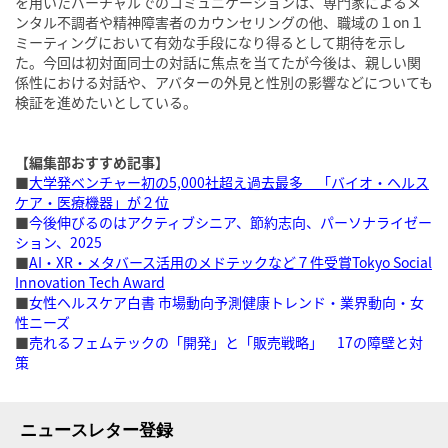
を用いたバーチャルでのコミュニケーションは、専門家によるメ
ンタル不調者や精神障害者のカウンセリングの他、職域の１on１
ミーティングにおいて有効な手段になり得るとして期待を示し
た。今回は初対面同士の対話に焦点を当てたが今後は、親しい関
係性における対話や、アバターの外見と性別の影響などについても
検証を進めたいとしている。
【編集部おすすめ記事】
■
大学発ベンチャー初の5,000社超え過去最多 「バイオ・ヘルス
ケア・医療機器」が２位
■
今後伸びるのはアクティブシニア、節約志向、パーソナライゼー
ション、2025
■
AI・XR・メタバース活用のメドテックなど７件受賞Tokyo Social
Innovation Tech Award
■
女性ヘルスケア白書 市場動向予測健康トレンド・業界動向・女
性ニーズ
■
売れるフェムテックの「開発」と「販売戦略」 17の障壁と対
策
ニュースレター登録