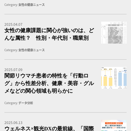
Category:
女性の健康ニュース
2025.04.07
健
女性の健康課題に関心が強いのは、ど
んな属性？ 性別・年代別・職業別
Category:
女性の健康ニュース
2025.07.09
・
関節リウマチ患者の特性を「行動ロ
グ」から性差分析、健康・美容・グル
メなどの関心領域も明らかに
Category:
データ分析
2025.06.13
「
ウェルネス×観光DXの最前線、「国際