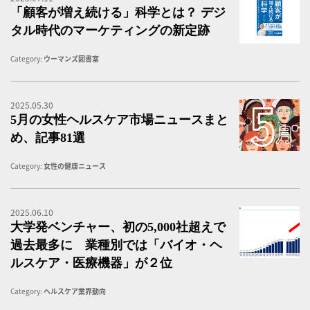
「顧客が増え続ける」科学とは？ デジ
タル時代のマーケティングの新定跡
Category:
ウーマンズ図書室
2025.05.30
5
5月の女性ヘルスケア市場ニュースまと
め、記事81選
Category:
女性の健康ニュース
2025.06.10
令
大学発ベンチャー、初の5,000社超えで
過去最多に 業種別では「バイオ・ヘ
ルスケア・医療機器」が２位
Category:
ヘルスケア業界動向