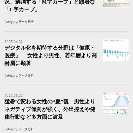
況、解消する「M字カーブ」と顕著な
「L字カーブ」
Category:
データ分析
2025.04.02
医
デジタル化を期待する分野は「健康・
医療」 女性より男性、若年層より高
齢層に顕著
Category:
データ分析
2025.08.21
夏
猛暑で変わる女性の“夏”観 男性より
ネガティブ傾向が強く、外出控えや健
康行動など多方面に波及
Category:
データ分析