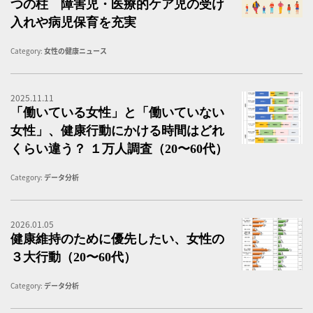
つの柱 障害児・医療的ケア児の受け
入れや病児保育を充実
Category:
女性の健康ニュース
2025.11.11
「
「働いている女性」と「働いていない
女性」、健康行動にかける時間はどれ
くらい違う？ １万人調査（20〜60代）
Category:
データ分析
2026.01.05
健
健康維持のために優先したい、女性の
３大行動（20〜60代）
Category:
データ分析