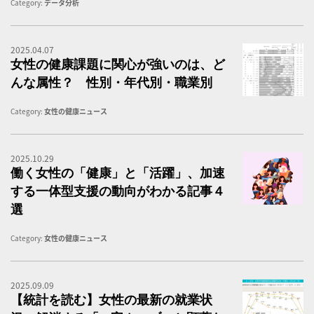
Category:
データ分析
2025.04.07
健
女性の健康課題に関心が強いのは、ど
んな属性？ 性別・年代別・職業別
Category:
女性の健康ニュース
2025.10.29
女
働く女性の「健康」と「活躍」、加速
する一体型支援の動向がわかる記事４
選
Category:
女性の健康ニュース
2025.09.09
令
【統計を読む】女性の最新の就業状