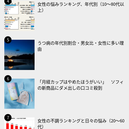
女性の悩みランキング、年代別（10〜80代以
上）
2026/08/23(日)
・不眠の日
・乳酸菌の日
2026/08/25(火)
うつ病の年代別割合・男女比・女性に多い理
・いたわり肌の日
由
2026/08/26(水)
・風呂の日
2026/08/29(土)
「月経カップはやめたほうがいい」 ソフィ
・筋肉強化の日
の新商品にダメ出しの口コミ殺到
2026/08/30(日)
・ＥＰＡの日
2026/08/31(月)
女性の不調ランキングと日々の悩み（20〜60
・菜の日
代）