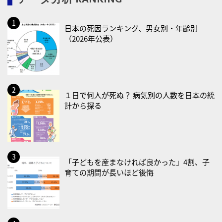
2026/08/13(木)
日本の死因ランキング、男女別・年齢別
・一汁三菜の日
（2026年公表）
2026/08/17(月)
・減塩の日
2026/08/18(火)
・防犯の日
１日で何人が死ぬ？ 病気別の人数を日本の統
計から探る
2026/08/19(水)
・世界人道デー
・食育の日
2026/08/21(金)
「子どもを産まなければ良かった」4割、子
育ての期間が長いほど後悔
・治療アプリの日
・献血の日
2026/08/22(土)
・禁煙の日