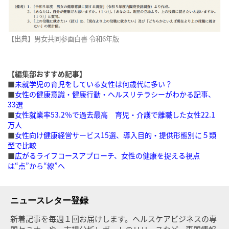
【出典】男女共同参画白書 令和6年版
【編集部おすすめ記事】
■
未就学児の育児をしている女性は何歳代に多い？
■
女性の健康意識・健康行動・ヘルスリテラシーがわかる記事、
33選
■
女性就業率53.2％で過去最高 育児・介護で離職した女性22.1
万人
■
女性向け健康経営サービス15選、導入目的・提供形態別に５類
型で比較
■
広がるライフコースアプローチ、女性の健康を捉える視点
は“点”から“線”へ
ニュースレター登録
新着記事を毎週１回お届けします。ヘルスケアビジネスの専