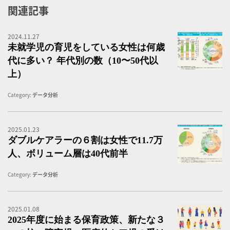
関連記事
2024.11.27
未
未就学児の育児をしている女性は何歳
代に多い？ 年代別の数（10〜50代以
上）
Category:
データ分析
2025.01.23
特
ダブルケアラーの６割は女性で11.7万
人、ボリューム層は40代前半
Category:
データ分析
2025.01.08
2
2025年度に始まる保育政策、新たな３