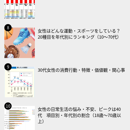
・血管内破砕術（IVL）の日
2026/09/01(火)
・がん征圧月間
・世界アルツハイマー月間
女性はどんな運動・スポーツをしている？
20種目を年代別にランキング（10〜70代）
・健康増進普及月間
・歯ヂカラ探究月間
・職場の健康診断実施強化月間
・大腸がん検診の日
30代女性の消費行動・特徴・価値観・関心事
・防災の日
2026/09/02(水)
・がん征圧月間
・世界アルツハイマー月間
・健康増進普及月間
女性の日常生活の悩み・不安、ピークは40
・歯ヂカラ探究月間
代 項目別・年代別の割合（18歳〜70歳以
上）
・職場の健康診断実施強化月間