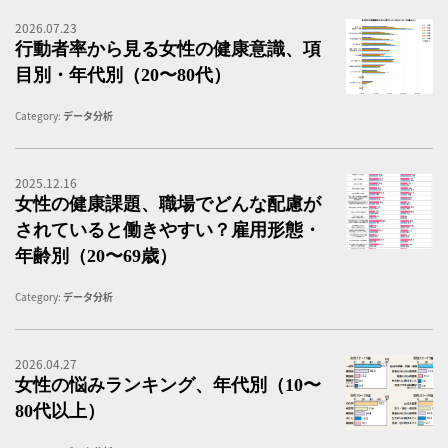
2026.07.23
行
行動者率から見る女性の健康意識、項
目別・年代別（20〜80代）
Category:
データ分析
2025.12.16
女
女性の健康課題、職場でどんな配慮が
されていると働きやすい？雇用形態・
年齢別（20〜69歳）
Category:
データ分析
2026.04.27
女
女性の悩みランキング、年代別（10〜
80代以上）