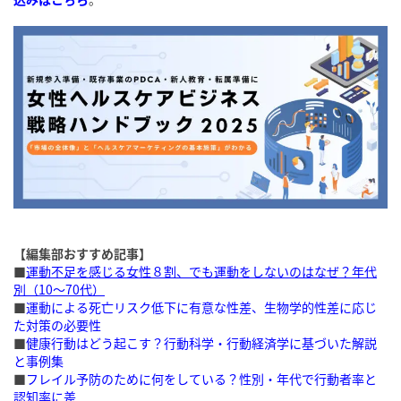
【編集部おすすめ記事】
■
運動不足を感じる女性８割、でも運動をしないのはなぜ？年代
別（10〜70代）
■
運動による死亡リスク低下に有意な性差、生物学的性差に応じ
た対策の必要性
■
健康行動はどう起こす？行動科学・行動経済学に基づいた解説
と事例集
■
フレイル予防のために何をしている？性別・年代で行動者率と
認知率に差