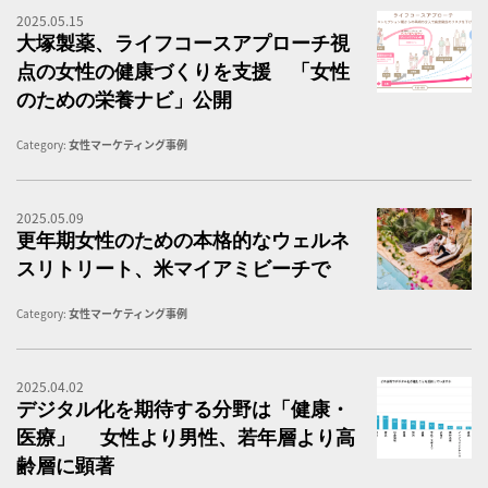
2025.05.15
大
大塚製薬、ライフコースアプローチ視
点の女性の健康づくりを支援 「女性
のための栄養ナビ」公開
Category:
女性マーケティング事例
2025.05.09
更
更年期女性のための本格的なウェルネ
スリトリート、米マイアミビーチで
Category:
女性マーケティング事例
2025.04.02
医
デジタル化を期待する分野は「健康・
医療」 女性より男性、若年層より高
齢層に顕著