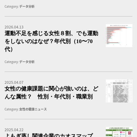
Category:
データ分析
2026.04.13
【
運動不足を感じる女性８割、でも運動
をしないのはなぜ？年代別（10〜70
代）
Category:
データ分析
2025.04.07
健
女性の健康課題に関心が強いのは、ど
んな属性？ 性別・年代別・職業別
Category:
女性の健康ニュース
2025.04.22
よ
よもぎ蒸し関連企業のカオスマップ、