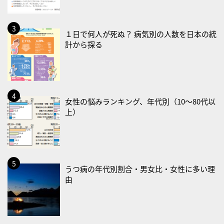
2026/08/19(水)
・世界人道デー
１日で何人が死ぬ？ 病気別の人数を日本の統
計から探る
・食育の日
2026/08/21(金)
・治療アプリの日
・献血の日
女性の悩みランキング、年代別（10〜80代以
上）
2026/08/22(土)
・禁煙の日
2026/08/23(日)
・不眠の日
うつ病の年代別割合・男女比・女性に多い理
・乳酸菌の日
由
2026/08/25(火)
・いたわり肌の日