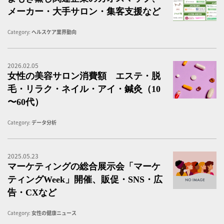
メーカー・大手サロン・集客支援など
Category:
ヘルスケア業界動向
2026.02.05
女
女性の美容サロン消費額 エステ・脱
毛・リラク・ネイル・アイ・鍼灸（10
〜60代）
Category:
データ分析
2025.05.23
マ
マーケティングの総合展示会「マーケ
ティングWeek」開催、販促・SNS・広
告・CXなど
Category:
女性の健康ニュース