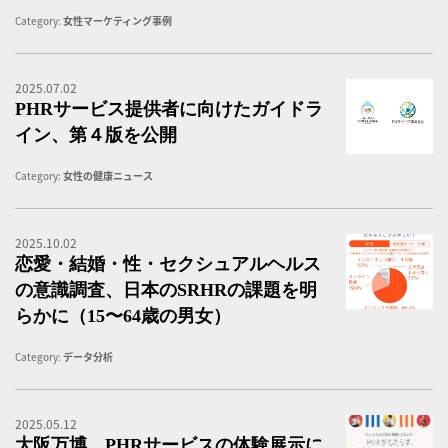
Category:
女性マーケティング事例
2025.07.02
「
PHRサービス提供者に向けたガイドラ
イン、第４版を公開
Category:
女性の健康ニュース
2025.10.02
『
恋愛・結婚・性・セクシュアルヘルス
の意識調査、日本のSRHRの課題を明
らかに（15〜64歳の男女）
Category:
データ分析
2025.05.12
P
大阪万博、PHRサービスの体験展示に