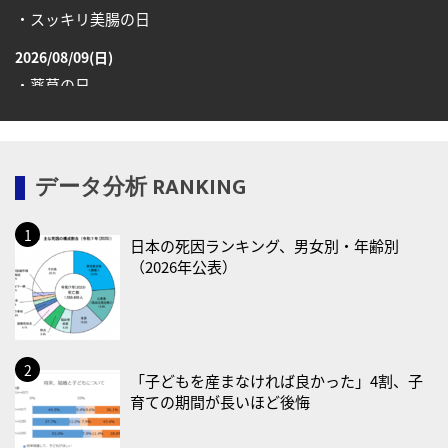
・スッキリ美腸の日
2026/08/09(日)
・薬草の日
2026/08/10(月)
・健康ハートの日
データ分析 RANKING
・糖化の日
2026/08/12(水)
日本の死因ランキング、男女別・年齢別
・育児の日
（2026年公表）
2026/08/13(木)
・一汁三菜の日
2026/08/17(月)
・減塩の日
「子どもを産まなければ良かった」4割、子
育ての期間が長いほど後悔
2026/08/18(火)
・防犯の日