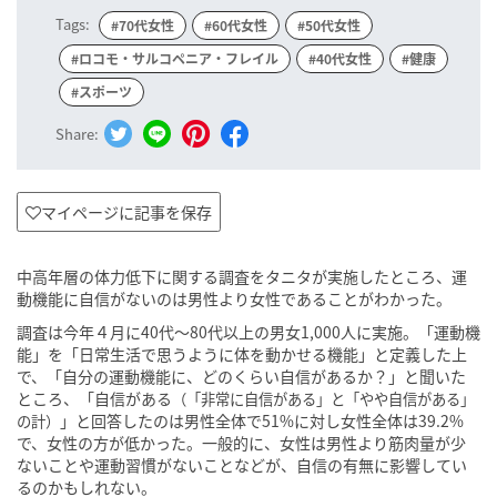
Tags:
#70代女性
#60代女性
#50代女性
#ロコモ・サルコペニア・フレイル
#40代女性
#健康
#スポーツ
Share:
マイページに記事を保存
中高年層の体力低下に関する調査をタニタが実施したところ、運
動機能に自信がないのは男性より女性であることがわかった。
調査は今年４月に40代〜80代以上の男女1,000人に実施。「運動機
能」を「日常生活で思うように体を動かせる機能」と定義した上
で、「自分の運動機能に、どのくらい自信があるか？」と聞いた
ところ、「自信がある
（「非常に自信がある」と「やや自信がある」
」と回答したのは男性全体で51%に対し女性全体は39.2%
の計）
で、女性の方が低かった。一般的に、女性は男性より筋肉量が少
ないことや運動習慣がないことなどが、自信の有無に影響してい
るのかもしれない。