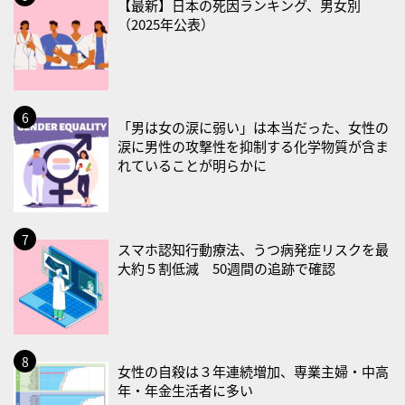
【最新】日本の死因ランキング、男女別
・菜の日
（2025年公表）
・血管内破砕術（IVL）の日
2026/09/01(火)
・がん征圧月間
「男は女の涙に弱い」は本当だった、女性の
・世界アルツハイマー月間
涙に男性の攻撃性を抑制する化学物質が含ま
・健康増進普及月間
れていることが明らかに
・歯ヂカラ探究月間
・職場の健康診断実施強化月間
・大腸がん検診の日
スマホ認知行動療法、うつ病発症リスクを最
・防災の日
大約５割低減 50週間の追跡で確認
2026/09/02(水)
・がん征圧月間
・世界アルツハイマー月間
女性の自殺は３年連続増加、専業主婦・中高
・健康増進普及月間
年・年金生活者に多い
・歯ヂカラ探究月間