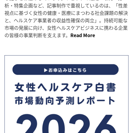
析・特集企画など、記事制作で重視しているのは、「性差
視点に基づく女性の健康・医療にまつわる社会課題の解決
と、ヘルスケア事業者の収益性確保の両立」。持続可能な
市場の発展に向け、女性ヘルスケアビジネスに携わる企業
の皆様の事業判断を支えます。
Read More