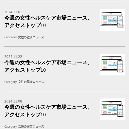
2024.11.01
女
今週の女性ヘルスケア市場ニュース、
アクセストップ10
Category:
女性の健康ニュース
2024.11.22
女
今週の女性ヘルスケア市場ニュース、
アクセストップ10
Category:
女性の健康ニュース
2024.11.08
女
今週の女性ヘルスケア市場ニュース、
アクセストップ10
Category:
女性の健康ニュース