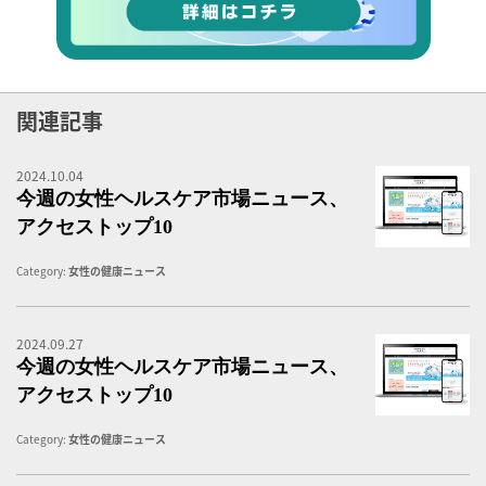
関連記事
2024.10.04
女
今週の女性ヘルスケア市場ニュース、
アクセストップ10
Category:
女性の健康ニュース
2024.09.27
女
今週の女性ヘルスケア市場ニュース、
アクセストップ10
Category:
女性の健康ニュース