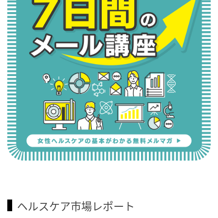
ヘルスケア市場レポート