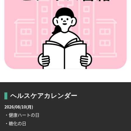
ヘルスケアカレンダー
2026/08/10(月)
・健康ハートの日
・糖化の日