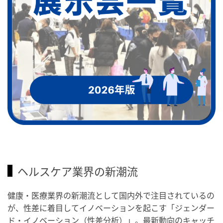
ヘルスケア業界の新潮流
健康・医療業界の新潮流として国内外で注目されているの
が、性差に着目してイノベーションを起こす「ジェンダー
ド・イノベーション（性差分析）」。最新動向のキャッチ