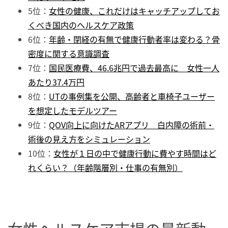
5位：
女性の健康、これだけはキャッチアップしてお
くべき国内のヘルスケア政策
6位：
年齢・閉経の有無で健康行動者率は変わる？骨
密度に関する意識調査
7位：
国民医療費、46.6兆円で過去最高に 女性一人
あたり37.4万円
8位：
UTの事例集を公開、高齢者と車椅子ユーザー
を想定したモデルツアー
9位：
QOV向上に向けたARアプリ 白内障の術前・
術後の見え方をシミュレーション
10位：
女性が１日の中で健康行動に費やす時間はど
れくらい？（年齢階層別・仕事の有無別）