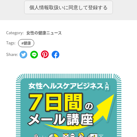
Category:
女性の健康ニュース
Tags:
#健康
Share: