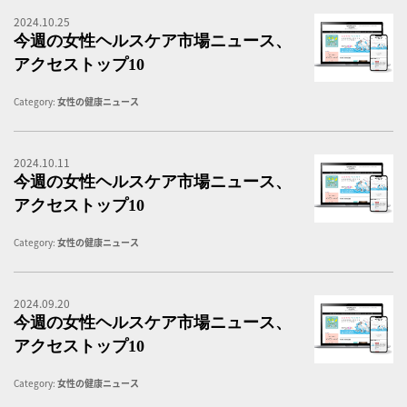
2024.10.25
女
今週の女性ヘルスケア市場ニュース、
アクセストップ10
Category:
女性の健康ニュース
2024.10.11
女
今週の女性ヘルスケア市場ニュース、
アクセストップ10
Category:
女性の健康ニュース
2024.09.20
女
今週の女性ヘルスケア市場ニュース、
アクセストップ10
Category:
女性の健康ニュース