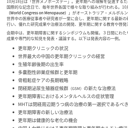
10月18日は「世界メノポーズデー」。更年期への理解を促進するため
国際的な記念日で、毎年世界各国で様々な取り組みが行われる。10月
」がオーストラリア・メルボル
（World Congress on Menopause）
世界中の医療従事者や研究者が一堂に会し、更年期に関する最新の
行い、優れた研究成果や治療法の開発、更年期に関する教育や啓発
会期中は、更年期障害に関するシンポジウムも開催。３日間にわたり
成果や専門的な知見を発表・議論する。以下は発表内容の一例。
更年期クリニックの状況
世界最大の中国の更年期クリニックの経営
生殖年齢後期の出生率
多嚢胞性卵巣症候群と更年期
骨粗鬆症ケアの長期戦略
閉経期泌尿生殖器症候群
の新たな治療法
（GSM）
更年期障害におけるメンタルヘルスの症状管理
MHTは閉経周辺期うつ病の治療の第一選択であるべき
更年期障害の新しい治療法
更年期は健康的な老化の機会
中国人女性における更年期管理と更年期ホルモン療法