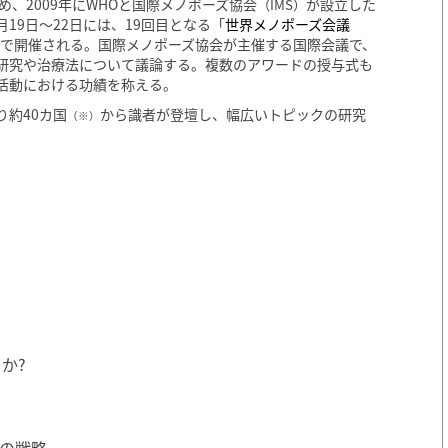
、2009年にWHOと国際メノポーズ協会
が設立した
（IMS）
19日～22日には、19回目となる「
世界メノポーズ会議
ンで開催される。国際メノポーズ協会が主催する国際会議で、
研究や治療法について議論する。複数のアワードの授与式も
活動における功績を称える。
約40カ国
から識者が登壇し、幅広いトピックの研究
（※）
か?
の戦略