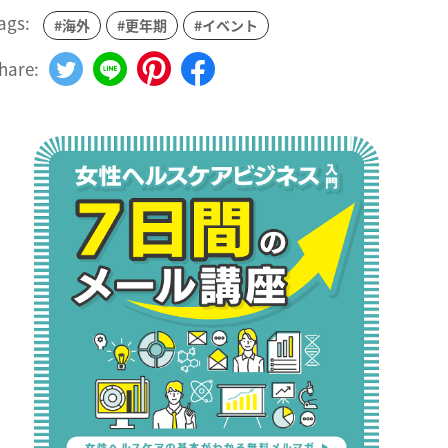
ags:
#海外
#更年期
#イベント
hare: