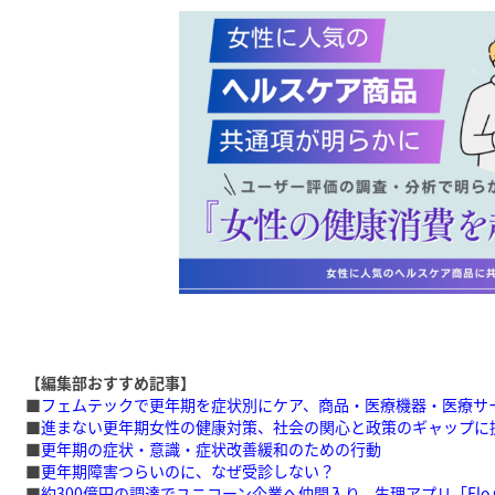
【編集部おすすめ記事】
■
フェムテックで更年期を症状別にケア、商品・医療機器・医療サ
■
進まない更年期女性の健康対策、社会の関心と政策のギャップに
■
更年期の症状・意識・症状改善緩和のための行動
■
更年期障害つらいのに、なぜ受診しない？
■
約300億円の調達でユニコーン企業へ仲間入り、生理アプリ「Flo