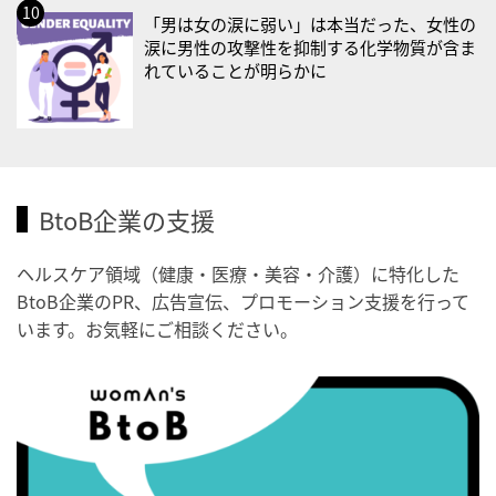
・健康増進普及月間
「男は女の涙に弱い」は本当だった、女性の
・歯ヂカラ探究月間
涙に男性の攻撃性を抑制する化学物質が含ま
れていることが明らかに
・職場の健康診断実施強化月間
2026/09/03(木)
・がん征圧月間
・世界アルツハイマー月間
BtoB企業の支援
・健康増進普及月間
・歯ヂカラ探究月間
ヘルスケア領域（健康・医療・美容・介護）に特化した
・職場の健康診断実施強化月間
BtoB企業のPR、広告宣伝、プロモーション支援を行って
・秋の睡眠の日
います。お気軽にご相談ください。
2026/09/04(金)
・がん征圧月間
・世界アルツハイマー月間
・健康増進普及月間
・歯ヂカラ探究月間