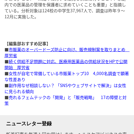
内での医薬品の管理を保護者に求めていくことも重要」と指摘し
ている。分析対象は124校の中学生37,967人で、調査は昨年９〜
12月に実施した。
【編集部おすすめ記事】
■
市販薬のオーバードーズ防止に向け、販売規制案を取りまとめ
厚労省
■
続く供給不足問題に対応、医療用医薬品の供給状況をHPで公開
開始 厚労省
■
女性が自宅で常備している市販薬トップ10 4,000名調査で顕著
な性差あり
■
副作用なぜ相談しない？ 「SNSやウェブサイトで解決」は女性
に見られる傾向
■
売れるフェムテックの「開発」と「販売戦略」 17の障壁と対
策
ニュースレター登録