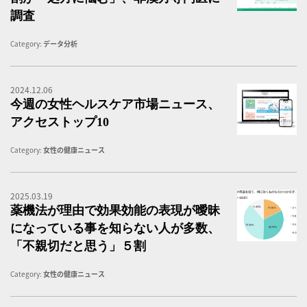
調査
Category:
データ分析
2024.12.06
女
今週の女性ヘルスケア市場ニュース、
アクセストップ10
Category:
女性の健康ニュース
2025.03.19
薬
薬機法が理由で効果効能の表現が曖昧
になっている事を知らない人が多数、
「不親切だと思う」５割
Category:
女性の健康ニュース