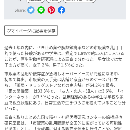
Share:
マイページに記事を保存
過去１年以内に、せき止め薬や解熱鎮痛薬などの市販薬を乱用目
的で使った経験がある中学生は、推定で1.8%で約55人に１人いる
ことが、厚生労働省研究班による調査で分かった。男女比では女
子の方が高く、女子２%、男子1.5%だった。
市販薬の乱用や依存症が急増しオーバードーズが問題になる中、
初めて算出。市販薬の入手先は店舗と家庭からのケースが目立
ち、「薬局・ドラッグストアなどの実店舗」が64.2%で最多、
「家の常備薬」 は33.3%で、「友人・恋人・知人」は3.6%、「イ
ンターネット」が3.5%だった。乱用経験のある中学生は学校や家
庭で孤立状態にあり、日常生活で生きづらさを抱えていることも分
かった。
調査を取りまとめた国立精神・神経医療研究センターの嶋根卓也
研究室長は、「市販薬の乱用問題が全国的に広がっている可能性
がある」とし、「未成年に対する販売を慎重に行うことや、家庭