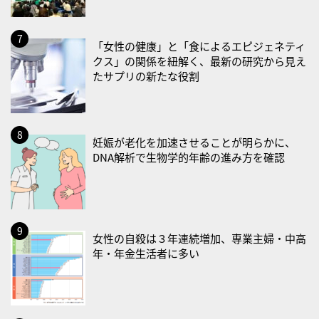
・ＥＰＡの日
2026/08/31(月)
「女性の健康」と「食によるエピジェネティ
・菜の日
クス」の関係を紐解く、最新の研究から見え
・血管内破砕術（IVL）の日
たサプリの新たな役割
2026/09/01(火)
・がん征圧月間
・世界アルツハイマー月間
妊娠が老化を加速させることが明らかに、
DNA解析で生物学的年齢の進み方を確認
・健康増進普及月間
・歯ヂカラ探究月間
・職場の健康診断実施強化月間
・大腸がん検診の日
女性の自殺は３年連続増加、専業主婦・中高
・防災の日
年・年金生活者に多い
2026/09/02(水)
・がん征圧月間
・世界アルツハイマー月間