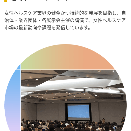
・がん征圧月間
・世界アルツハイマー月間
女性ヘルスケア業界の健全かつ持続的な発展を目指し、自
・健康増進普及月間
治体・業界団体・各展示会主催の講演で、女性ヘルスケア
・歯ヂカラ探究月間
市場の最新動向や課題を発信しています。
・職場の健康診断実施強化月間
・人口内耳の日
・骨盤臓器脱 克服の日
2026/09/10(木)
・がん征圧月間
・世界アルツハイマー月間
・健康増進普及月間
・歯ヂカラ探究月間
・職場の健康診断実施強化月間
・自殺予防週間
・世界自殺予防デー
・日本骨髄増殖性腫瘍の日