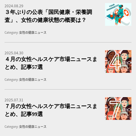
2024.08.29
３
３年ぶりの公表「国民健康・栄養調
査」、女性の健康状態の概要は？
Category:
女性の健康ニュース
2025.04.30
４
４月の女性ヘルスケア市場ニュースま
とめ、記事57選
Category:
女性の健康ニュース
2025.07.31
女
７月の女性ヘルスケア市場ニュースま
とめ、記事99選
Category:
女性の健康ニュース