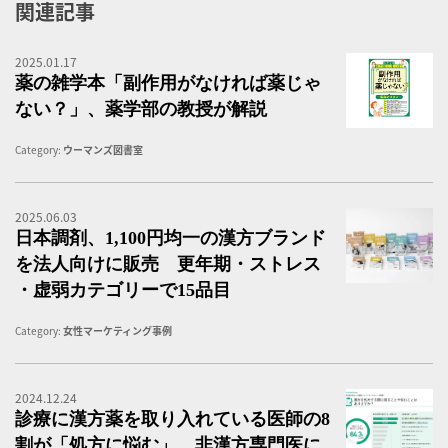
関連記事
2025.01.17
薬
薬の雑学本「副作用がなければ薬じゃ
ない？」、薬学部の教授が解説
Category:
ウーマンズ図書室
2025.06.03
O
日本調剤、1,100円均一の漢方ブランド
を法人向けに販売 更年期・ストレス
・虚弱カテゴリーで15品目
Category:
女性マーケティング事例
2024.12.24
漢
診療に漢方薬を取り入れている医師の8
割が「処方に悩む」、非漢方専門医に