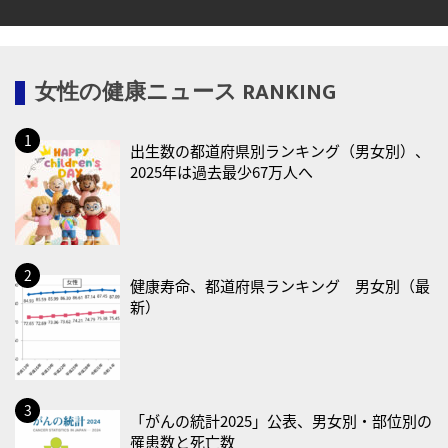
・糖化の日
2026/08/12(水)
女性の健康ニュース RANKING
・育児の日
2026/08/13(木)
出生数の都道府県別ランキング（男女別）、
・一汁三菜の日
2025年は過去最少67万人へ
2026/08/17(月)
・減塩の日
2026/08/18(火)
・防犯の日
健康寿命、都道府県ランキング 男女別（最
新）
2026/08/19(水)
・世界人道デー
・食育の日
2026/08/21(金)
「がんの統計2025」公表、男女別・部位別の
罹患数と死亡数
・治療アプリの日