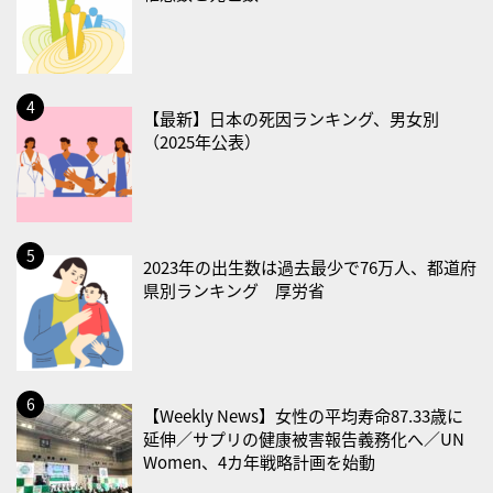
・献血の日
2026/08/22(土)
・禁煙の日
【最新】日本の死因ランキング、男女別
（2025年公表）
2026/08/23(日)
・不眠の日
・乳酸菌の日
2026/08/25(火)
2023年の出生数は過去最少で76万人、都道府
・いたわり肌の日
県別ランキング 厚労省
2026/08/26(水)
・風呂の日
2026/08/29(土)
【Weekly News】女性の平均寿命87.33歳に
・筋肉強化の日
延伸／サプリの健康被害報告義務化へ／UN
Women、4カ年戦略計画を始動
2026/08/30(日)