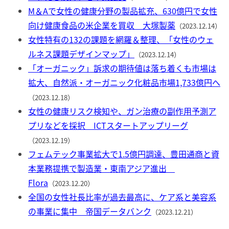
M＆Aで女性の健康分野の製品拡充、630億円で女性
向け健康食品の米企業を買収 大塚製薬
（2023.12.14）
女性特有の132の課題を網羅＆整理、「女性のウェ
ルネス課題デザインマップ」
（2023.12.14）
「オーガニック」訴求の期待値は落ち着くも市場は
拡大、自然派・オーガニック化粧品市場1,733億円へ
（2023.12.18）
女性の健康リスク検知や、ガン治療の副作用予測ア
プリなどを採択 ICTスタートアップリーグ
（2023.12.19）
フェムテック事業拡大で1.5億円調達、豊田通商と資
本業務提携で製造業・東南アジア進出
Flora
（2023.12.20）
全国の女性社長比率が過去最高に、ケア系と美容系
の事業に集中 帝国データバンク
（2023.12.21）