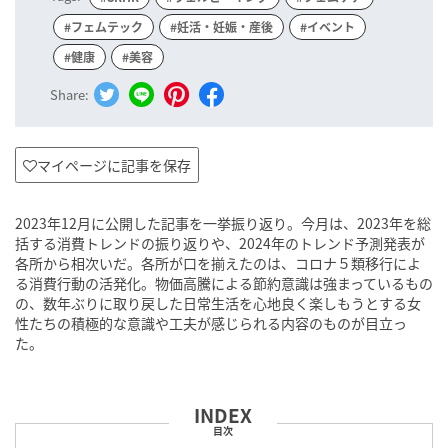
#フェムテック
#妊活・妊娠・産後
#イベント
#健康
#美容
Share:
マイページに記事を保存
2023年12月に公開した記事を一挙振り返り。今月は、2023年を総
括する消費トレンドの振り返りや、2024年のトレンド予測発表が
各所から相次いだ。各所が口を揃えたのは、コロナ５類移行によ
る消費行動の活発化。物価高騰による節約意識は強まっているもの
の、数年ぶりに取り戻した日常生活を心地良く楽しもうとする女
性たちの積極的な意識や工夫が感じられる内容のものが目立っ
た。
目次