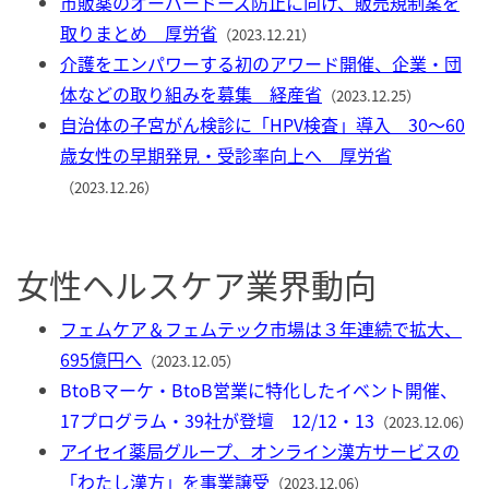
市販薬のオーバードーズ防止に向け、販売規制案を
取りまとめ 厚労省
（2023.12.21）
介護をエンパワーする初のアワード開催、企業・団
体などの取り組みを募集 経産省
（2023.12.25）
自治体の子宮がん検診に「HPV検査」導入 30〜60
歳女性の早期発見・受診率向上へ 厚労省
（2023.12.26）
女性ヘルスケア業界動向
フェムケア＆フェムテック市場は３年連続で拡大、
695億円へ
（2023.12.05）
BtoBマーケ・BtoB営業に特化したイベント開催、
17プログラム・39社が登壇 12/12・13
（2023.12.06）
アイセイ薬局グループ、オンライン漢方サービスの
「わたし漢方」を事業譲受
（2023.12.06）