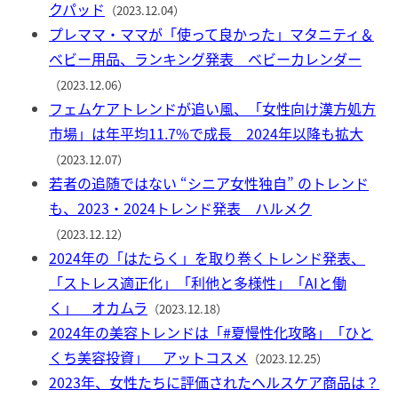
クパッド
（2023.12.04）
プレママ・ママが「使って良かった」マタニティ＆
ベビー用品、ランキング発表 ベビーカレンダー
（2023.12.06）
フェムケアトレンドが追い風、「女性向け漢方処方
市場」は年平均11.7%で成長 2024年以降も拡大
（2023.12.07）
若者の追随ではない “シニア女性独自” のトレンド
も、2023・2024トレンド発表 ハルメク
（2023.12.12）
2024年の「はたらく」を取り巻くトレンド発表、
「ストレス適正化」「利他と多様性」「AIと働
く」 オカムラ
（2023.12.18）
2024年の美容トレンドは「#夏慢性化攻略」「ひと
くち美容投資」 アットコスメ
（2023.12.25）
2023年、女性たちに評価されたヘルスケア商品は？