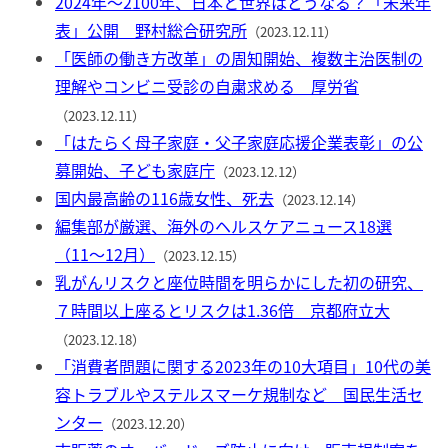
2024年〜2100年、日本と世界はどうなる？「未来年
表」公開 野村総合研究所
（2023.12.11）
「医師の働き方改革」の周知開始、複数主治医制の
理解やコンビニ受診の自粛求める 厚労省
（2023.12.11）
「はたらく母子家庭・父子家庭応援企業表彰」の公
募開始、子ども家庭庁
（2023.12.12）
国内最高齢の116歳女性、死去
（2023.12.14）
編集部が厳選、海外のヘルスケアニュース18選
（11〜12月）
（2023.12.15）
乳がんリスクと座位時間を明らかにした初の研究、
７時間以上座るとリスクは1.36倍 京都府立大
（2023.12.18）
「消費者問題に関する2023年の10大項目」10代の美
容トラブルやステルスマーケ規制など 国民生活セ
ンター
（2023.12.20）