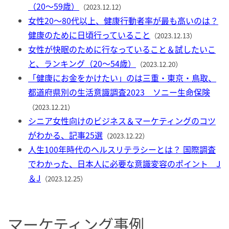
（20〜59歳）
（2023.12.12）
女性20〜80代以上、健康行動者率が最も高いのは？
健康のために日頃行っていること
（2023.12.13）
女性が快眠のために行なっていること＆試したいこ
と、ランキング（20〜54歳）
（2023.12.20）
「健康にお金をかけたい」のは三重・東京・鳥取、
都道府県別の生活意識調査2023 ソニー生命保険
（2023.12.21）
シニア女性向けのビジネス＆マーケティングのコツ
がわかる、記事25選
（2023.12.22）
人生100年時代のヘルスリテラシーとは？ 国際調査
でわかった、日本人に必要な意識変容のポイント J
＆J
（2023.12.25）
マーケティング事例