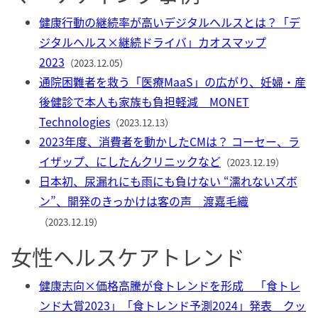
健康行動の継続率が高いデジタルヘルスとは？「デ
ジタルヘルス×継続ドライバ」カオスマップ
2023
（2023.12.05）
通院困難者を救う「医療MaaS」の広がり、妊婦・産
後健診で本人も家族も負担軽減 MONET
Technologies
（2023.12.13）
2023年度、消費者を動かしたCMは？ コーセー、ラ
イザップ、にしたんクリニックなど
（2023.12.19）
日本初、尿漏れにも雨にも負けない “濡れないズボ
ン”、開発のきっかけは客の声 渡嘉毛織
（2023.12.19）
女性ヘルスケアトレンド
健康志向×価格高騰が食トレンドを形成 「食トレ
ンド大賞2023」「食トレンド予測2024」発表 クッ