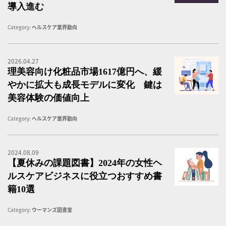
導入進む
Category:
ヘルスケア業界動向
2026.04.27
理
理美容向け化粧品市場1617億円へ、緩
やかに拡大も成長モデルに変化 鍵は
美容体験の価値向上
Category:
ヘルスケア業界動向
2024.08.09
【
【夏休みの課題図書】2024年の女性ヘ
ルスケアビジネスに役立つおすすめ書
籍10選
Category:
ウーマンズ図書室