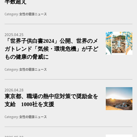
半数超え
Category:
女性の健康ニュース
2025.04.25
「
「世界子供白書2024」公開、世界のメ
ガトレンド「気候・環境危機」が子ど
もの健康の脅威に
Category:
女性の健康ニュース
2026.04.28
メ
東京都、職場の熱中症対策で奨励金を
支給 1000社を支援
Category:
女性の健康ニュース