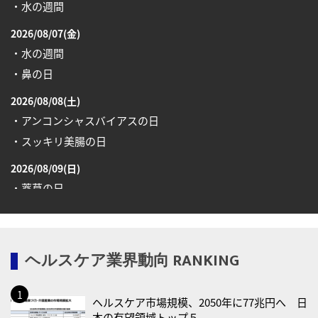
・水の週間
2026/08/07(金)
・水の週間
・鼻の日
2026/08/08(土)
・アンコンシャスバイアスの日
・スッキリ美腸の日
2026/08/09(日)
・薬草の日
2026/08/10(月)
・健康ハートの日
ヘルスケア業界動向 RANKING
・糖化の日
2026/08/12(水)
ヘルスケア市場規模、2050年に77兆円へ 日
・育児の日
本の有望領域トップ５