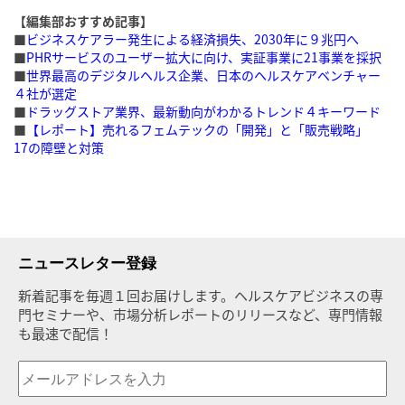
【編集部おすすめ記事】
■
ビジネスケアラー発生による経済損失、2030年に９兆円へ
■
PHRサービスのユーザー拡大に向け、実証事業に21事業を採択
■
世界最高のデジタルヘルス企業、日本のヘルスケアベンチャー
４社が選定
■
ドラッグストア業界、最新動向がわかるトレンド４キーワード
■
【レポート】売れるフェムテックの「開発」と「販売戦略」
17の障壁と対策
ニュースレター登録
新着記事を毎週１回お届けします。ヘルスケアビジネスの専
門セミナーや、市場分析レポートのリリースなど、専門情報
も最速で配信！