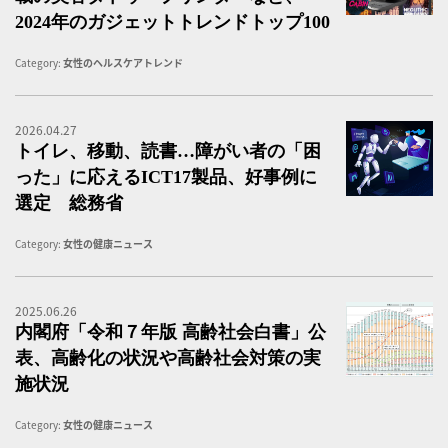
2024年のガジェットトレンドトップ100
Category:
女性のヘルスケアトレンド
2026.04.27
ト
トイレ、移動、読書…障がい者の「困
った」に応えるICT17製品、好事例に
選定 総務省
Category:
女性の健康ニュース
2025.06.26
内
内閣府「令和７年版 高齢社会白書」公
表、高齢化の状況や高齢社会対策の実
施状況
Category:
女性の健康ニュース