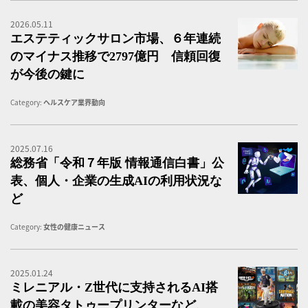
2026.05.11
美
エステティックサロン市場、６年連続
のマイナス推移で2797億円 信頼回復
が今後の鍵に
Category:
ヘルスケア業界動向
2025.07.16
総
総務省「令和７年版 情報通信白書」公
表、個人・企業の生成AIの利用状況な
ど
Category:
女性の健康ニュース
2025.01.24
ミ
ミレニアル・Z世代に支持されるAI搭
載の美容タトゥープリンターなど、