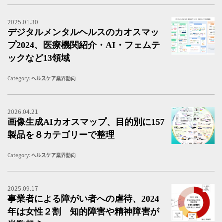
2025.01.30
デ
デジタルメンタルヘルスのカオスマッ
プ2024、医療機関紹介・AI・フェムテ
ックなど13領域
Category:
ヘルスケア業界動向
2026.04.21
画
画像生成AIカオスマップ、目的別に157
製品を８カテゴリーで整理
Category:
ヘルスケア業界動向
2025.09.17
「
事業者による障がい者への虐待、2024
年は女性２割 知的障害や精神障害が