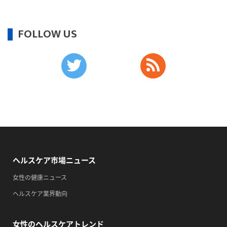
・がん征圧月間
・世界アルツハイマー月間
最新のイベント・講演情報はこちら
・健康増進普及月間
・歯ヂカラ探究月間
・職場の健康診断実施強化月間
FOLLOW US
・自殺予防週間
・育児の日
2026/09/13(日)
・がん征圧月間
・世界アルツハイマー月間
・健康増進普及月間
・歯ヂカラ探究月間
・職場の健康診断実施強化月間
・自殺予防週間
ヘルスケア市場ニュース
・一汁三菜の日
女性の健康ニュース