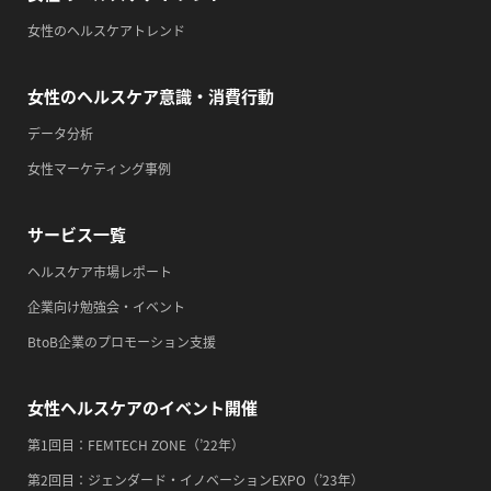
2026/09/14(月)
ヘルスケア業界動向
・がん征圧月間
・世界アルツハイマー月間
女性のヘルスケアトレンド
・健康増進普及月間
女性のヘルスケアトレンド
・歯ヂカラ探究月間
・職場の健康診断実施強化月間
女性のヘルスケア意識・消費行動
・自殺予防週間
データ分析
・心、血管病予防デー
女性マーケティング事例
2026/09/15(火)
・がん征圧月間
サービス一覧
・世界アルツハイマー月間
ヘルスケア市場レポート
・健康増進普及月間
企業向け勉強会・イベント
・歯ヂカラ探究月間
BtoB企業のプロモーション支援
・職場の健康診断実施強化月間
・自殺予防週間