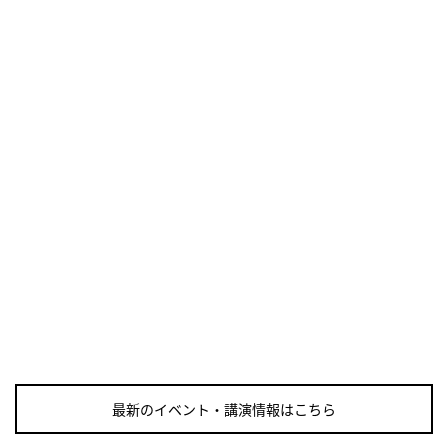
・歯ヂカラ探究月間
・職場の健康診断実施強化月間
・自殺予防週間
・世界自殺予防デー
・日本骨髄増殖性腫瘍の日
・知的障害者愛護デー
・糖化の日
2026/09/11(金)
・がん征圧月間
・世界アルツハイマー月間
・健康増進普及月間
・歯ヂカラ探究月間
・職場の健康診断実施強化月間
・自殺予防週間
2026/09/12(土)