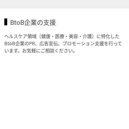
2026/09/04(金)
・がん征圧月間
・世界アルツハイマー月間
BtoB企業の支援
・健康増進普及月間
・歯ヂカラ探究月間
ヘルスケア領域（健康・医療・美容・介護）に特化した
BtoB企業のPR、広告宣伝、プロモーション支援を行って
・職場の健康診断実施強化月間
います。お気軽にご相談ください。
・世界性の健康デー
2026/09/05(土)
・がん征圧月間
・世界アルツハイマー月間
・健康増進普及月間
・歯ヂカラ探究月間
・職場の健康診断実施強化月間
2026/09/06(日)
・がん征圧月間