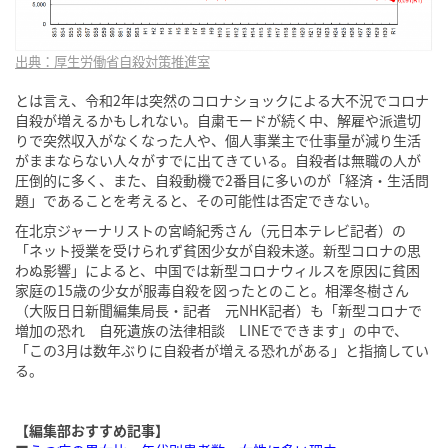
出典：厚生労働省自殺対策推進室
とは言え、令和2年は突然のコロナショックによる大不況でコロナ
自殺が増えるかもしれない。自粛モードが続く中、解雇や派遣切
りで突然収入がなくなった人や、個人事業主で仕事量が減り生活
がままならない人々がすでに出てきている。自殺者は無職の人が
圧倒的に多く、また、自殺動機で2番目に多いのが「経済・生活問
題」であることを考えると、その可能性は否定できない。
在北京ジャーナリストの宮崎紀秀さん（元日本テレビ記者）の
「ネット授業を受けられず貧困少女が自殺未遂。新型コロナの思
わぬ影響」によると、中国では新型コロナウィルスを原因に貧困
家庭の15歳の少女が服毒自殺を図ったとのこと。相澤冬樹さん
（大阪日日新聞編集局長・記者 元NHK記者）も「新型コロナで
増加の恐れ 自死遺族の法律相談 LINEでできます」の中で、
「この3月は数年ぶりに自殺者が増える恐れがある」と指摘してい
る。
【編集部おすすめ記事】