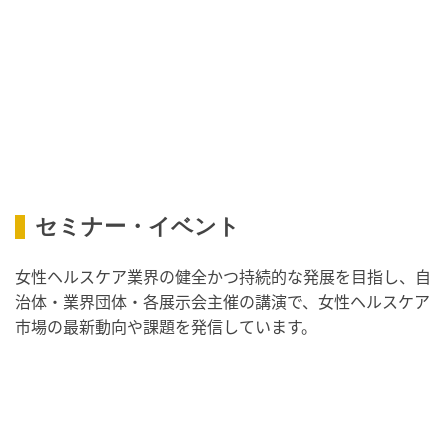
・職場の健康診断実施強化月間
・スッキリ美腸の日
・よくばり脱毛の日
2026/09/09(水)
・がん征圧月間
・世界アルツハイマー月間
・健康増進普及月間
・歯ヂカラ探究月間
・職場の健康診断実施強化月間
・人口内耳の日
・骨盤臓器脱 克服の日
セミナー・イベント
2026/09/10(木)
女性ヘルスケア業界の健全かつ持続的な発展を目指し、自
・がん征圧月間
治体・業界団体・各展示会主催の講演で、女性ヘルスケア
・世界アルツハイマー月間
市場の最新動向や課題を発信しています。
・健康増進普及月間