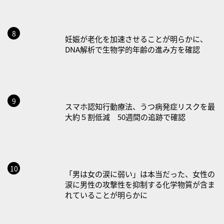
・防災の日
2026/09/02(水)
妊娠が老化を加速させることが明らかに、
・がん征圧月間
DNA解析で生物学的年齢の進み方を確認
・世界アルツハイマー月間
・健康増進普及月間
・歯ヂカラ探究月間
・職場の健康診断実施強化月間
スマホ認知行動療法、うつ病発症リスクを最
大約５割低減 50週間の追跡で確認
2026/09/03(木)
・がん征圧月間
・世界アルツハイマー月間
・健康増進普及月間
「男は女の涙に弱い」は本当だった、女性の
・歯ヂカラ探究月間
涙に男性の攻撃性を抑制する化学物質が含ま
・職場の健康診断実施強化月間
れていることが明らかに
・秋の睡眠の日