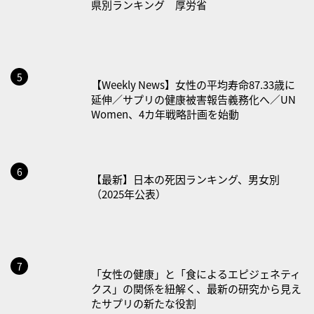
・風呂の日
県別ランキング 厚労省
2026/08/29(土)
・筋肉強化の日
2026/08/30(日)
【Weekly News】女性の平均寿命87.33歳に
・ＥＰＡの日
延伸／サプリの健康被害報告義務化へ／UN
Women、4カ年戦略計画を始動
2026/08/31(月)
・菜の日
・血管内破砕術（IVL）の日
【最新】日本の死因ランキング、男女別
2026/09/01(火)
（2025年公表）
・がん征圧月間
・世界アルツハイマー月間
・健康増進普及月間
・歯ヂカラ探究月間
「女性の健康」と「食によるエピジェネティ
クス」の関係を紐解く、最新の研究から見え
・職場の健康診断実施強化月間
たサプリの新たな役割
・大腸がん検診の日