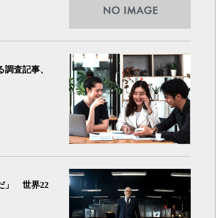
女性の健
る調査記事、
ASICS 
」 世界22