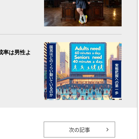
国内初の
成率は男性よ
次の記事