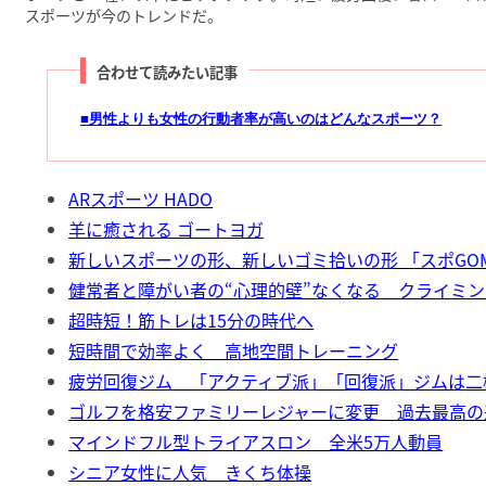
スポーツが今のトレンドだ。
合わせて読みたい記事
■男性よりも女性の行動者率が高いのはどんなスポーツ？
ARスポーツ HADO
羊に癒される ゴートヨガ
新しいスポーツの形、新しいゴミ拾いの形 「スポGOM
健常者と障がい者の“心理的壁”なくなる クライミ
超時短！筋トレは15分の時代へ
短時間で効率よく 高地空間トレーニング
疲労回復ジム 「アクティブ派」「回復派」ジムは二
ゴルフを格安ファミリーレジャーに変更 過去最高の
マインドフル型トライアスロン 全米5万人動員
シニア女性に人気 きくち体操