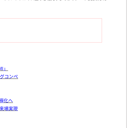
I」
ングコンペ
極化へ
来場実現