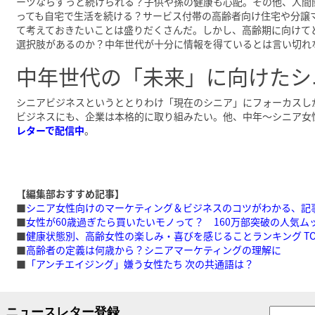
ーツならずっと続けられる？子供や孫の健康も心配。その他、人間
っても自宅で生活を続ける？サービス付帯の高齢者向け住宅や分譲
て考えておきたいことは盛りだくさんだ。しかし、高齢期に向けて
選択肢があるのか？中年世代が十分に情報を得ているとは言い切れ
中年世代の「未来」に向けたシ
シニアビジネスというととりわけ「現在のシニア」にフォーカスし
ビジネスにも、企業は本格的に取り組みたい。他、中年～シニア女
レターで配信中
。
【編集部おすすめ記事】
■
シニア女性向けのマーケティング＆ビジネスのコツがわかる、記事
■
女性が60歳過ぎたら買いたいモノって？ 160万部突破の人気
■
健康状態別、高齢女性の楽しみ・喜びを感じることランキング TOP
■
高齢者の定義は何歳から？シニアマーケティングの理解に
■
「アンチエイジング」嫌う女性たち 次の共通語は？
ニュースレター登録