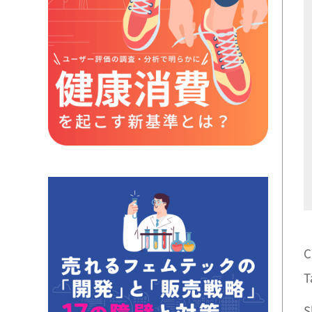
C
T
S