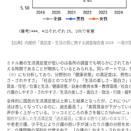
【出典】内閣府「満足度・生活の質に関する調査報告書 2024 ～我が国の W
ミドル層の生活満足度が低いのは各所の調査でも明らかにされてお
える時期であることが関係しているとみられる。同レポートでは、
にも分析しており、分野別の「健康状態」の満足度は、男性
（※）
さ・されやすさ」「社会とのつながり」「生活の楽しさ・面白さ」
賃金／住宅／仕事と生活／健康状態／自身の教育水準・教育環境／社会
介護のしやすさ・されやすさ／生活の楽しさ・面白さ／政治・行政・裁
全体的に国民の生活満足度は上昇した結果となったが、これについ
活は苦しくなっているのに、過去最高？」「実質賃金が下がってい
声が多く上がっている。ツッコミどころの多さを報じたYahoo!ニュ
閣府が公表した生活満足度「過去最高」に集まる怒りと疑いのまなざし「詐欺的
や老老介護、少子化により介護の担い手が減ったり介護の分担をめ
ど、介護問題の深刻化が増す中で、「介護のしやすさ・されやすさ