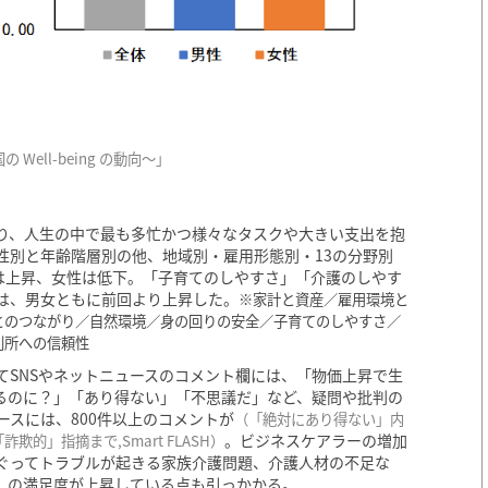
ell-being の動向～」
り、人生の中で最も多忙かつ様々なタスクや大きい支出を抱
性別と年齢階層別の他、地域別・雇用形態別・13の分野別
は上昇、女性は低下。「子育てのしやすさ」「介護のしやす
は、男女ともに前回より上昇した。
※家計と資産／雇用環境と
とのつながり／自然環境／身の回りの安全／子育てのしやすさ／
判所への信頼性
てSNSやネットニュースのコメント欄には、「物価上昇で生
るのに？」「あり得ない」「不思議だ」など、疑問や批判の
ースには、800件以上のコメントが
（「絶対にあり得ない」内
。ビジネスケアラーの増加
」指摘まで,Smart FLASH）
ぐってトラブルが起きる家族介護問題、介護人材の不足な
」の満足度が上昇している点も引っかかる。