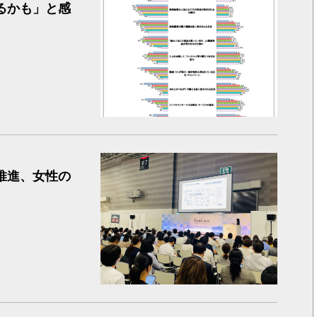
るかも」と感
女性の健
推進、女性の