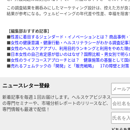
この調査結果を鵜呑みにしたマーケティング設計は、控えた方が良
結果が参考になる。ウェルビーイングの年代差や性差、幸福を阻害
【編集部おすすめ記事】
■
性差に着目するジェンダード・イノベーションとは？ 商品事例
■
女性の健康意識・健康行動・ヘルスリテラシーがわかる調査記事3
■
女性のヘルスケアアプリ、利用目的ランキングと利用をやめた理由
■
日本女性の自己肯定感が低いのはなぜ？国際比較・男女別で明ら
■
女性のライフコースアプローチとは？ 健康施策の基盤として国
■
売れるフェムテックの「開発」と「販売戦略」 17の障壁と対策
ニュースレター登録
新着記事を毎週１回お届けします。ヘルスケアビジネス
の専門セミナーや、市場分析レポートのリリースなど、
専門情報も最速で配信！
どちらを