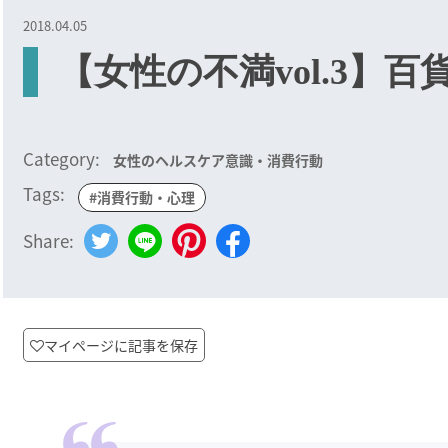
2018.04.05
【女性の不満vol.3】
Category:
女性のヘルスケア意識・消費行動
Tags:
#消費行動・心理
Share:
マイページに記事を保存