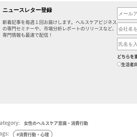
ニュースレター登録
新着記事を毎週１回お届けします。ヘルスケアビジネス
の専門セミナーや、市場分析レポートのリリースなど、
専門情報も最速で配信！
どちらを
生活者
ategory:
女性のヘルスケア意識・消費行動
ags:
#消費行動・心理