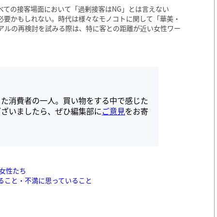
べての接客場面において「過剰接客はNG」とは言えない
必要かもしれない。時代は様々なモノコトに関して「華美・
アルの再検討を試みる際は、特に客との距離が近い女性ワー
また消費者の一人。買い物をする中で感じた
ございましたら、ぜひ編集部に
ご意見
をお寄
女性たち
ること・不満に思っていること