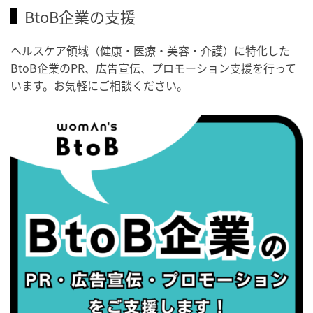
BtoB企業の支援
・歯ヂカラ探究月間
・職場の健康診断実施強化月間
ヘルスケア領域（健康・医療・美容・介護）に特化した
・秋の睡眠の日
BtoB企業のPR、広告宣伝、プロモーション支援を行って
います。お気軽にご相談ください。
2026/09/04(金)
・がん征圧月間
・世界アルツハイマー月間
・健康増進普及月間
・歯ヂカラ探究月間
・職場の健康診断実施強化月間
・世界性の健康デー
2026/09/05(土)
・がん征圧月間
・世界アルツハイマー月間
・健康増進普及月間
・歯ヂカラ探究月間