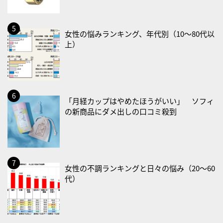
2026/08/25(火)
・いたわり肌の日
女性の悩みランキング、年代別（10〜80代以
上）
2026/08/26(水)
・風呂の日
2026/08/29(土)
・筋肉強化の日
「月経カップはやめたほうがいい」 ソフィ
の新商品にダメ出しの口コミ殺到
2026/08/30(日)
・ＥＰＡの日
2026/08/31(月)
・菜の日
女性の不調ランキングと日々の悩み（20〜60
・血管内破砕術（IVL）の日
代）
2026/09/01(火)
・がん征圧月間
・世界アルツハイマー月間