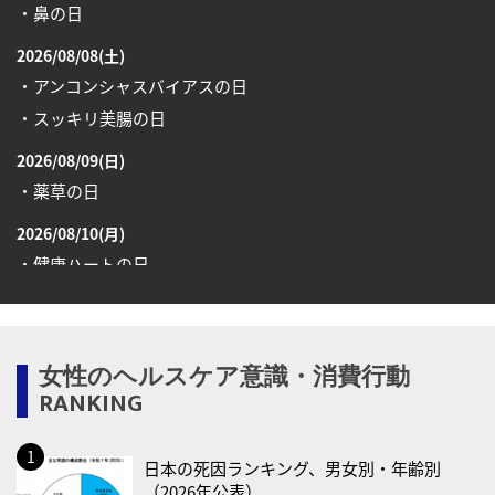
・鼻の日
2026/08/08(土)
・アンコンシャスバイアスの日
・スッキリ美腸の日
2026/08/09(日)
・薬草の日
2026/08/10(月)
・健康ハートの日
・糖化の日
2026/08/12(水)
女性のヘルスケア意識・消費行動
・育児の日
RANKING
2026/08/13(木)
・一汁三菜の日
日本の死因ランキング、男女別・年齢別
2026/08/17(月)
（2026年公表）