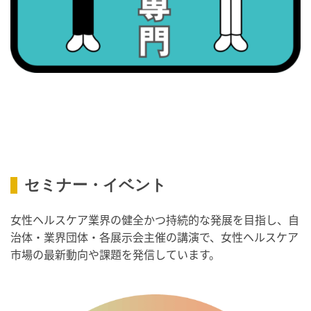
・がん征圧月間
・世界アルツハイマー月間
・健康増進普及月間
・歯ヂカラ探究月間
・職場の健康診断実施強化月間
・スッキリ美腸の日
・よくばり脱毛の日
2026/09/09(水)
・がん征圧月間
セミナー・イベント
・世界アルツハイマー月間
・健康増進普及月間
女性ヘルスケア業界の健全かつ持続的な発展を目指し、自
・歯ヂカラ探究月間
治体・業界団体・各展示会主催の講演で、女性ヘルスケア
市場の最新動向や課題を発信しています。
・職場の健康診断実施強化月間
・人口内耳の日
・骨盤臓器脱 克服の日