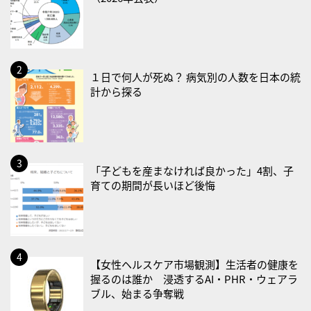
・減塩の日
2026/08/18(火)
・防犯の日
１日で何人が死ぬ？ 病気別の人数を日本の統
2026/08/19(水)
計から探る
・世界人道デー
・食育の日
2026/08/21(金)
・治療アプリの日
「子どもを産まなければ良かった」4割、子
育ての期間が長いほど後悔
・献血の日
2026/08/22(土)
・禁煙の日
2026/08/23(日)
【女性ヘルスケア市場観測】生活者の健康を
握るのは誰か 浸透するAI・PHR・ウェアラ
・不眠の日
ブル、始まる争奪戦
・乳酸菌の日