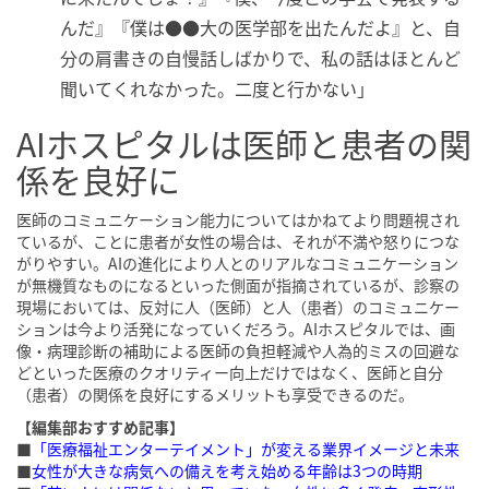
んだ』『僕は●●大の医学部を出たんだよ』と、自
分の肩書きの自慢話しばかりで、私の話はほとんど
聞いてくれなかった。二度と行かない」
AIホスピタルは医師と患者の関
係を良好に
医師のコミュニケーション能力についてはかねてより問題視され
ているが、ことに患者が女性の場合は、それが不満や怒りにつな
がりやすい。AIの進化により人とのリアルなコミュニケーション
が無機質なものになるといった側面が指摘されているが、診察の
現場においては、反対に人（医師）と人（患者）のコミュニケー
ションは今より活発になっていくだろう。AIホスピタルでは、画
像・病理診断の補助による医師の負担軽減や人為的ミスの回避な
どといった医療のクオリティー向上だけではなく、医師と自分
（患者）の関係を良好にするメリットも享受できるのだ。
【編集部おすすめ記事】
■
「医療福祉エンターテイメント」が変える業界イメージと未来
■
女性が大きな病気への備えを考え始める年齢は3つの時期