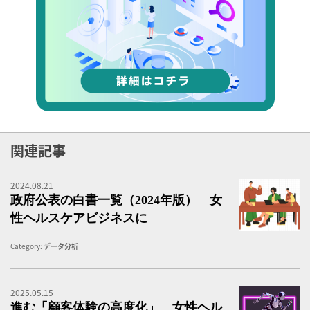
関連記事
2024.08.21
政
政府公表の白書一覧（2024年版） 女
性ヘルスケアビジネスに
Category:
データ分析
2025.05.15
テ
進む「顧客体験の高度化」 女性ヘル