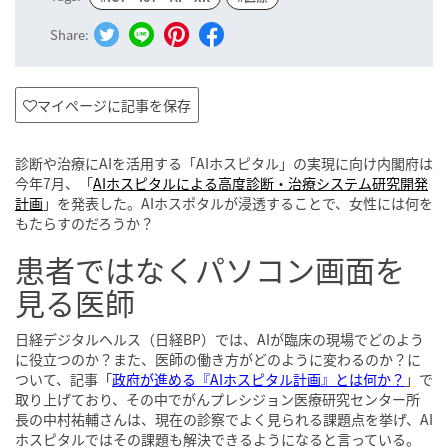
Share:
マイページに記事を保存
診断や治療にAIを活用する「AIホスピタル」の実現に向け内閣府は
今年7月、「
AIホスピタルによる高度診断・治療システム研究開発
計画
」を発表した。AIホスポタルが浸透することで、女性には何を
もたらすのだろうか？
患者ではなくパソコン画面を
見る医師
日経デジタルヘルス（日経BP）では、AIが臨床の現場でどのよう
に役立つのか？また、医師の働き方がどのように変わるのか？に
ついて、記事「
政府が進める『AIホスピタル計画』とは何か？
」で
取り上げており、その中でがんプレシジョン医療研究センター所
長の中村祐輔さんは、現在の診察でよく見られる課題点を挙げ、AI
ホスピタルではその課題も解決できるようになると言っている。