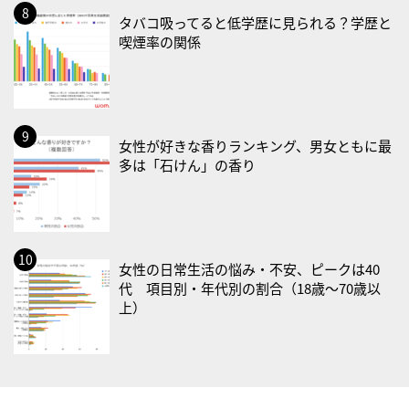
・健康増進普及月間
タバコ吸ってると低学歴に見られる？学歴と
喫煙率の関係
・歯ヂカラ探究月間
・職場の健康診断実施強化月間
・大腸がん検診の日
・防災の日
女性が好きな香りランキング、男女ともに最
2026/09/02(水)
多は「石けん」の香り
・がん征圧月間
・世界アルツハイマー月間
・健康増進普及月間
・歯ヂカラ探究月間
女性の日常生活の悩み・不安、ピークは40
代 項目別・年代別の割合（18歳〜70歳以
・職場の健康診断実施強化月間
上）
2026/09/03(木)
・がん征圧月間
・世界アルツハイマー月間
・健康増進普及月間