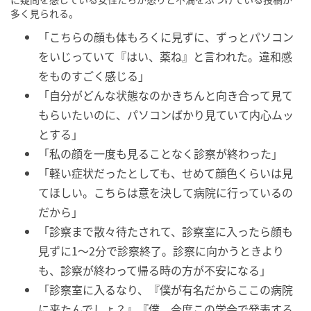
多く見られる。
「こちらの顔も体もろくに見ずに、ずっとパソコン
をいじっていて『はい、薬ね』と言われた。違和感
をものすごく感じる」
「自分がどんな状態なのかきちんと向き合って見て
もらいたいのに、パソコンばかり見ていて内心ムッ
とする」
「私の顔を一度も見ることなく診察が終わった」
「軽い症状だったとしても、せめて顔色くらいは見
てほしい。こちらは意を決して病院に行っているの
だから」
「診察まで散々待たされて、診察室に入ったら顔も
見ずに1〜2分で診察終了。診察に向かうときより
も、診察が終わって帰る時の方が不安になる」
「診察室に入るなり、『僕が有名だからここの病院
に来たんでしょ？』『僕、今度この学会で発表する