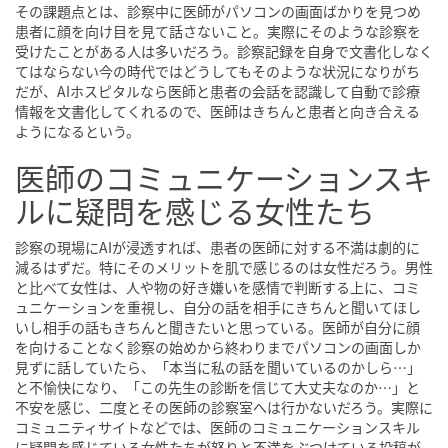
その課題点とは、診察中に医師がパソコンの画面ばかりを見つめ
患者に顔を向け目を見て話さないこと。実際にそのような診察を
受けたことがある人は多いだろう。診察記録を自身で文書化しなく
てはならない今の時代ではどうしてもそのような状況になりがち
だが、AIホスピタルなら医師と患者の会話を認識して自動で診療
情報を文書化してくれるので、医師はきちんと患者と向き合える
ようになるという。
医師のコミュニケーションスキ
ルに疑問を感じる女性たち
診察の現場にAIが浸透すれば、患者の医師に対する不満は劇的に
減るはずだ。特にそのメリットを肌で感じるのは女性だろう。男性
と比べて女性は、人や物の好き嫌いを感情で判断する上に、コミ
ュニケーションを重視し、自分の話を相手にきちんと聞いてほし
いし相手の話もきちんと聞きたいと思っている。医師が自分に顔
を向けることなく診察の始めから終わりまでパソコンの画面しか
見ずに話していたら、「本当に私の話を聞いているのかしら…」
と不愉快になり、「この先生の診断を信じて大丈夫なのか…」と
不安を感じ、二度とその医師の診察室へは行かないだろう。実際に
コミュニティサイトなどでは、医師のコミュニケーションスキル
に疑問を感じている女性たちが怒りと不満をぶつけている投稿が