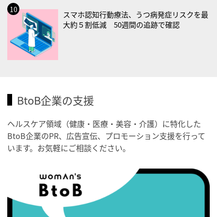
2026/09/03(木)
スマホ認知行動療法、うつ病発症リスクを最
・がん征圧月間
大約５割低減 50週間の追跡で確認
・世界アルツハイマー月間
・健康増進普及月間
・歯ヂカラ探究月間
・職場の健康診断実施強化月間
・秋の睡眠の日
BtoB企業の支援
2026/09/04(金)
ヘルスケア領域（健康・医療・美容・介護）に特化した
・がん征圧月間
BtoB企業のPR、広告宣伝、プロモーション支援を行って
・世界アルツハイマー月間
います。お気軽にご相談ください。
・健康増進普及月間
・歯ヂカラ探究月間
・職場の健康診断実施強化月間
・世界性の健康デー
2026/09/05(土)