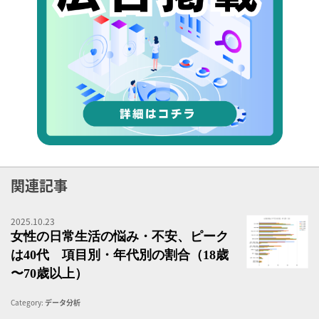
関連記事
2025.10.23
女
女性の日常生活の悩み・不安、ピーク
は40代 項目別・年代別の割合（18歳
〜70歳以上）
Category:
データ分析