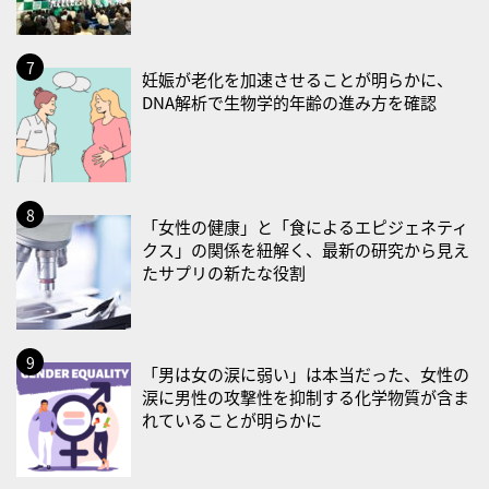
・血管内破砕術（IVL）の日
2026/09/01(火)
妊娠が老化を加速させることが明らかに、
・がん征圧月間
DNA解析で生物学的年齢の進み方を確認
・世界アルツハイマー月間
・健康増進普及月間
・歯ヂカラ探究月間
・職場の健康診断実施強化月間
「女性の健康」と「食によるエピジェネティ
・大腸がん検診の日
クス」の関係を紐解く、最新の研究から見え
たサプリの新たな役割
・防災の日
2026/09/02(水)
・がん征圧月間
「男は女の涙に弱い」は本当だった、女性の
・世界アルツハイマー月間
涙に男性の攻撃性を抑制する化学物質が含ま
・健康増進普及月間
れていることが明らかに
・歯ヂカラ探究月間
・職場の健康診断実施強化月間