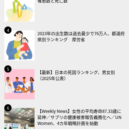
罹患数と死亡数
・禁煙の日
2026/08/23(日)
・不眠の日
・乳酸菌の日
2023年の出生数は過去最少で76万人、都道府
県別ランキング 厚労省
2026/08/25(火)
・いたわり肌の日
2026/08/26(水)
・風呂の日
【最新】日本の死因ランキング、男女別
2026/08/29(土)
（2025年公表）
・筋肉強化の日
2026/08/30(日)
・ＥＰＡの日
【Weekly News】女性の平均寿命87.33歳に
2026/08/31(月)
延伸／サプリの健康被害報告義務化へ／UN
Women、4カ年戦略計画を始動
・菜の日