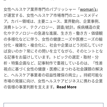
女性ヘルスケア業界専門のパブリッシャー「
woman’s
」
が運営する、女性ヘルスケア市場専門のニュースメディ
ア。カバー領域は、主要ニュース、業界動向、企業事例、
消費トレンド、テクノロジー、調査/統計。疾病構造の変
化やテクノロジーの急速な進展、生き方・働き方・価値観
の多様化などに伴う、女性の健康ニーズや医療ニーズの細
分化・複雑化・複合化に、社会や企業はどう対応していけ
ば良いのか？常にその問いを立てながら、そのヒントとな
る記事をお届けしています。トピックの選定・取材・分
析・特集企画など、記事制作で重視しているのは、「性差
視点に基づく女性の健康・医療にまつわる社会課題の解決
と、ヘルスケア事業者の収益性確保の両立」。持続可能な
市場の発展に向け、女性ヘルスケアビジネスに携わる企業
の皆様の事業判断を支えます。
Read More