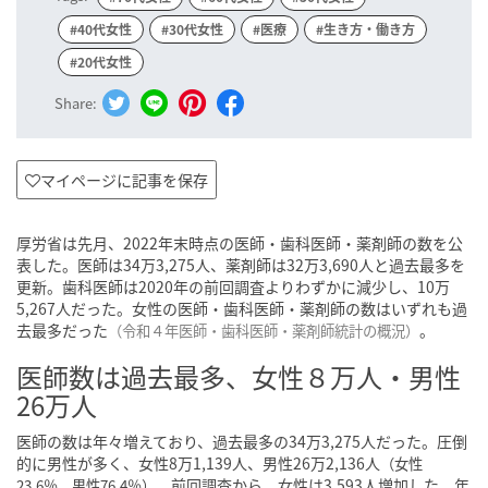
#40代女性
#30代女性
#医療
#生き方・働き方
#20代女性
Share:
マイページに記事を保存
厚労省は先月、2022年末時点の医師・歯科医師・薬剤師の数を公
表した。医師は34万3,275人、薬剤師は32万3,690人と過去最多を
更新。歯科医師は2020年の前回調査よりわずかに減少し、10万
5,267人だった。女性の医師・歯科医師・薬剤師の数はいずれも過
去最多だった
。
（
令和４年医師・歯科医師・薬剤師統計の概況
）
医師数は過去最多、女性８万人・男性
26万人
医師の数は年々増えており、過去最多の34万3,275人だった。圧倒
的に男性が多く、女性8万1,139人、男性26万2,136人
（女性
。前回調査から、女性は3,593人増加した。年
23.6％、男性76.4％）