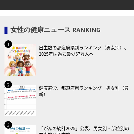
2026/08/13(木)
・一汁三菜の日
女性の健康ニュース RANKING
2026/08/17(月)
・減塩の日
出生数の都道府県別ランキング（男女別）、
2026/08/18(火)
2025年は過去最少67万人へ
・防犯の日
2026/08/19(水)
・世界人道デー
・食育の日
健康寿命、都道府県ランキング 男女別（最
新）
2026/08/21(金)
・治療アプリの日
・献血の日
2026/08/22(土)
「がんの統計2025」公表、男女別・部位別の