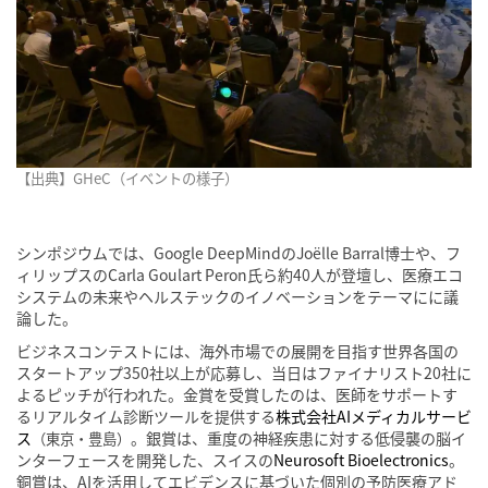
【出典】GHeC（イベントの様子）
シンポジウムでは、Google DeepMindのJoëlle Barral博士や、フ
ィリップスのCarla Goulart Peron氏ら約40人が登壇し、医療エコ
システムの未来やヘルステックのイノベーションをテーマにに議
論した。
ビジネスコンテストには、海外市場での展開を目指す世界各国の
スタートアップ350社以上が応募し、当日はファイナリスト20社に
よるピッチが行われた。金賞を受賞したのは、医師をサポートす
るリアルタイム診断ツールを提供する
株式会社AIメディカルサービ
ス
。銀賞は、重度の神経疾患に対する低侵襲の脳イ
（東京・豊島）
ンターフェースを開発した、スイスの
Neurosoft Bioelectronics
。
銅賞は、AIを活用してエビデンスに基づいた個別の予防医療アド