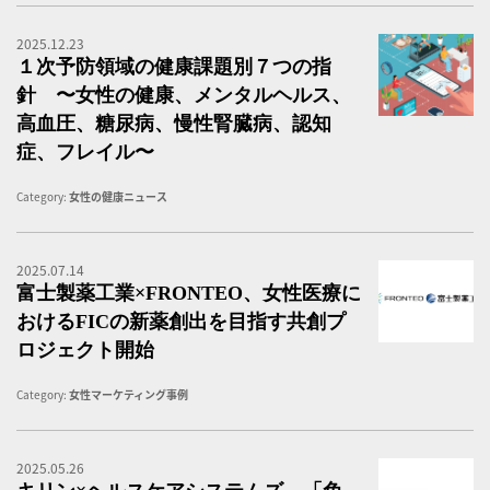
2025.12.23
2
１次予防領域の健康課題別７つの指
針 〜女性の健康、メンタルヘルス、
高血圧、糖尿病、慢性腎臓病、認知
症、フレイル〜
Category:
女性の健康ニュース
2025.07.14
富
富士製薬工業×FRONTEO、女性医療に
おけるFICの新薬創出を目指す共創プ
ロジェクト開始
Category:
女性マーケティング事例
2025.05.26
キ