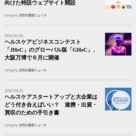
向けた特設ウェブサイト開設
Category:
女性の健康ニュース
2025.01.06
ヘ
ヘルスケアビジネスコンテスト
「JHeC」のグローバル版「GHeC」、
大阪万博で６月に開催
Category:
女性の健康ニュース
2025.04.21
ヘ
ヘルスケアスタートアップと大企業は
どう付き合えばいい？ 連携・出資・
買収のための手引き書
Category:
女性の健康ニュース