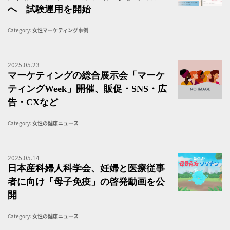
へ 試験運用を開始
Category:
女性マーケティング事例
2025.05.23
マ
マーケティングの総合展示会「マーケ
ティングWeek」開催、販促・SNS・広
告・CXなど
Category:
女性の健康ニュース
2025.05.14
母
日本産科婦人科学会、妊婦と医療従事
者に向け「母子免疫」の啓発動画を公
開
Category:
女性の健康ニュース