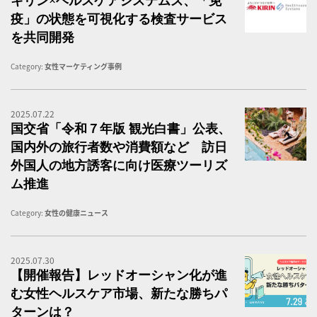
キリン×ヘルスケアシステムズ、「免
疫」の状態を可視化する検査サービス
を共同開発
Category:
女性マーケティング事例
2025.07.22
国
国交省「令和７年版 観光白書」公表、
国内外の旅行者数や消費額など 訪日
外国人の地方誘客に向け医療ツーリズ
ム推進
Category:
女性の健康ニュース
2025.07.30
女
【開催報告】レッドオーシャン化が進
む女性ヘルスケア市場、新たな勝ちパ
ターンは？