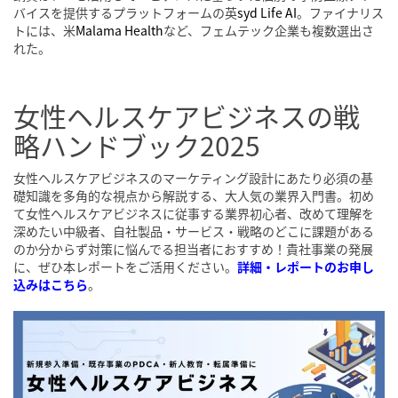
バイスを提供するプラットフォームの英
syd Life AI
。ファイナリス
トには、米
Malama Health
など、フェムテック企業も複数選出さ
れた。
女性ヘルスケアビジネスの戦
略ハンドブック2025
女性ヘルスケアビジネスのマーケティング設計にあたり必須の基
礎知識を多角的な視点から解説する、大人気の業界入門書。初め
て女性ヘルスケアビジネスに従事する業界初心者、改めて理解を
深めたい中級者、自社製品・サービス・戦略のどこに課題がある
のか分からず対策に悩んでる担当者におすすめ！貴社事業の発展
に、ぜひ本レポートをご活用ください。
詳細・レポートのお申し
込みはこちら
。