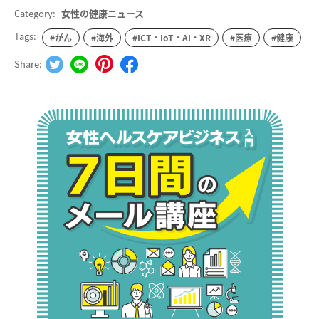
Category:
女性の健康ニュース
Tags:
#がん
#海外
#ICT・IoT・AI・XR
#医療
#健康
Share: