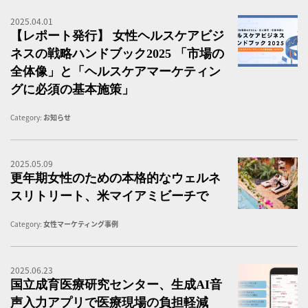
2025.04.01
女
【レポート発行】 女性ヘルスケアビジ
ネスの戦略ハンドブック2025 「市場の
全体像」と「ヘルスケアマーケティン
グに必須の基本施策」
Category:
お知らせ
2025.05.09
更
更年期女性のための本格的なウェルネ
スリトリート、米マイアミビーチで
Category:
女性マーケティング事例
2025.06.23
国
国立成育医療研究センター、生成AI音
声入力アプリで医療現場の負担軽減