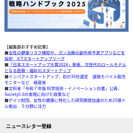
【編集部おすすめ記事】
■
女性の健康リスク検知や、ガン治療の副作用予測アプリなどを
採択 ICTスタートアップリーグ
■
「日本スタートアップ大賞2024」発表、次世代のロールモデル
となる医療・福祉のスタートアップ
■
インパクトスタートアップ、初の30社選定 遠隔モバイル胎児
モニターなど 経産省
■
文科省「令和７年版 科学技術・イノベーション白書」公表、
Society5.0の実現に向けた政策など
■
ゲイツ財団、女性の健康に特化した研究開発加速のため25億ド
ル拠出 ５分野に注力
ニュースレター登録