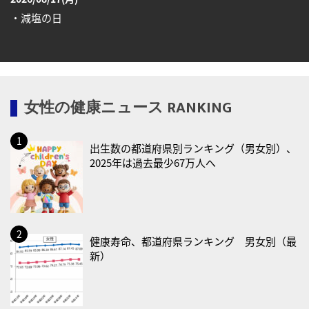
・減塩の日
2026/08/18(火)
・防犯の日
2026/08/19(水)
女性の健康ニュース RANKING
・世界人道デー
・食育の日
出生数の都道府県別ランキング（男女別）、
2026/08/21(金)
2025年は過去最少67万人へ
・治療アプリの日
・献血の日
2026/08/22(土)
・禁煙の日
健康寿命、都道府県ランキング 男女別（最
新）
2026/08/23(日)
・不眠の日
・乳酸菌の日