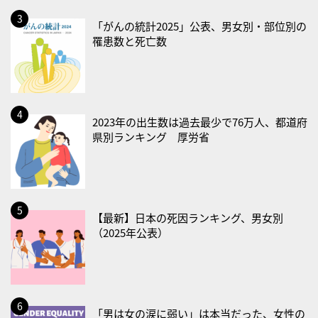
2026/08/25(火)
「がんの統計2025」公表、男女別・部位別の
罹患数と死亡数
・いたわり肌の日
2026/08/26(水)
・風呂の日
2026/08/29(土)
2023年の出生数は過去最少で76万人、都道府
・筋肉強化の日
県別ランキング 厚労省
2026/08/30(日)
・ＥＰＡの日
2026/08/31(月)
【最新】日本の死因ランキング、男女別
・菜の日
（2025年公表）
・血管内破砕術（IVL）の日
2026/09/01(火)
・がん征圧月間
「男は女の涙に弱い」は本当だった、女性の