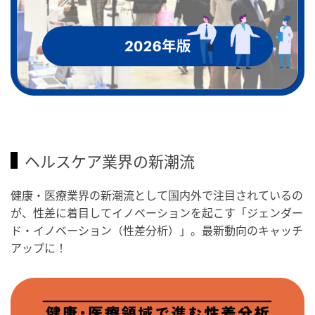
ヘルスケア業界の新潮流
健康・医療業界の新潮流として国内外で注目されているの
が、性差に着目してイノベーションを起こす「ジェンダー
ド・イノベーション（性差分析）」。最新動向のキャッチ
アップに！