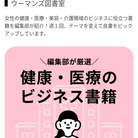
ウーマンズ図書室
女性の健康・医療・美容・介護領域のビジネスに役立つ書
籍を編集部が紹介！週１回、テーマを変えて良書をピック
アップしています。