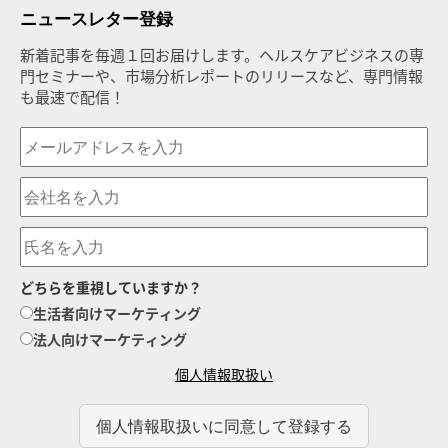
ニュースレター登録
新着記事を毎週１回お届けします。ヘルスケアビジネスの専
門セミナーや、市場分析レポートのリリースなど、専門情報
も最速で配信！
どちらを重視していますか？
生活者向けマーケティング
法人向けマーケティング
個人情報取扱い