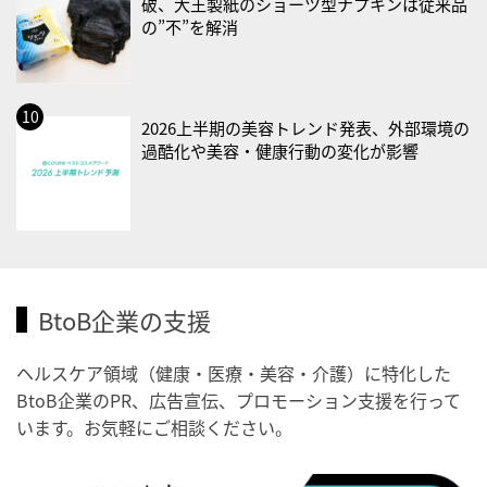
破、大王製紙のショーツ型ナプキンは従来品
・大腸がん検診の日
の”不”を解消
・防災の日
2026/09/02(水)
・がん征圧月間
2026上半期の美容トレンド発表、外部環境の
過酷化や美容・健康行動の変化が影響
・世界アルツハイマー月間
・健康増進普及月間
・歯ヂカラ探究月間
・職場の健康診断実施強化月間
2026/09/03(木)
BtoB企業の支援
・がん征圧月間
・世界アルツハイマー月間
ヘルスケア領域（健康・医療・美容・介護）に特化した
・健康増進普及月間
BtoB企業のPR、広告宣伝、プロモーション支援を行って
・歯ヂカラ探究月間
います。お気軽にご相談ください。
・職場の健康診断実施強化月間
・秋の睡眠の日