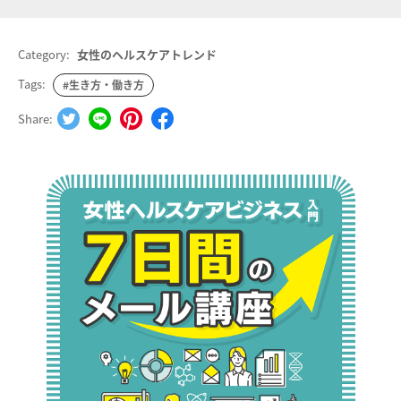
Category:
女性のヘルスケアトレンド
Tags:
#生き方・働き方
Share: