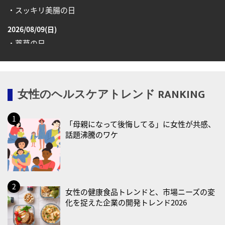
・スッキリ美腸の日
2026/08/09(日)
・薬草の日
2026/08/10(月)
・健康ハートの日
女性のヘルスケアトレンド RANKING
・糖化の日
2026/08/12(水)
「母親になって後悔してる」に女性が共感、
・育児の日
話題沸騰のワケ
2026/08/13(木)
・一汁三菜の日
2026/08/17(月)
・減塩の日
女性の健康食品トレンドと、市場ニーズの変
化を捉えた企業の開発トレンド2026
2026/08/18(火)
・防犯の日