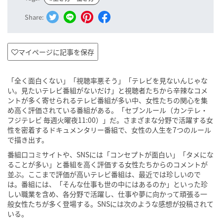
Share:
マイページに記事を保存
「全く面白くない」「視聴率悪そう」「テレビを見ないんじゃな
い。見たいテレビ番組がないだけ」と視聴者たちから辛辣なコメ
ントが多く寄せられるテレビ番組が多い中、女性たちの関心を集
め高く評価されている番組がある。「セブンルール（カンテレ・
フジテレビ 毎週火曜夜11:00）」だ。さまざまな分野で活躍する女
性を密着するドキュメンタリー番組で、女性の人生を7つのルール
で描き出す。
番組口コミサイトや、SNSには「コンセプトが面白い」「タメにな
ることが多い」と番組を高く評価する女性たちからのコメントが
並ぶ。ここまで評価が高いテレビ番組は、最近では珍しいので
は。番組には、「そんな仕事も世の中にはあるのか」といった珍
しい職業を含め、各分野で活躍し、仕事や夢に向かって頑張る一
般女性たちが多く登場する。SNSには次のような感想が投稿されて
いる。