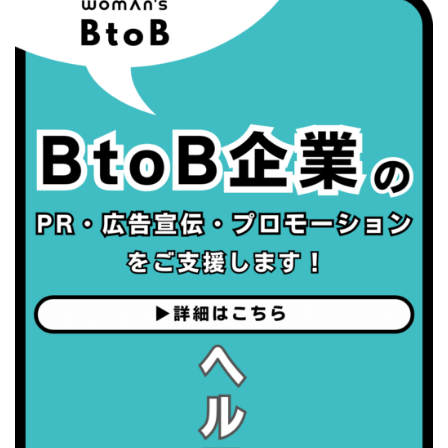
2026/09/04(金)
・がん征圧月間
・世界アルツハイマー月間
・健康増進普及月間
・歯ヂカラ探究月間
・職場の健康診断実施強化月間
・世界性の健康デー
2026/09/05(土)
・がん征圧月間
・世界アルツハイマー月間
・健康増進普及月間
・歯ヂカラ探究月間
・職場の健康診断実施強化月間
2026/09/06(日)