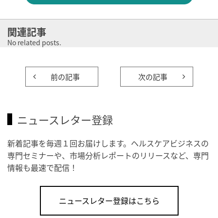
関連記事
No related posts.
前の記事
次の記事
ニュースレター登録
新着記事を毎週１回お届けします。ヘルスケアビジネスの
専門セミナーや、市場分析レポートのリリースなど、専門
情報も最速で配信！
ニュースレター登録はこちら