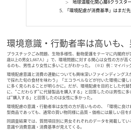
地球温暖化関心層8クラスタ
「環境配慮が消費基準」はまだ先
環境意識・行動者率は高いも、
プラスチックごみ問題、生物多様性、動物愛護をテーマに内閣府が
」で、環境問題に対する関心は女性の方が高
歳以上の男女1,667人）
るのも、男性より女性に多いことがわかった。
（※1）例：マイバッ
環境配慮意識と消費の連動についても興味深いファインディングス
で採れた旬の食材を味わう」「エコラベルなどが付いた環境に優し
に多く見られることが明らかに。だが、環境配慮を目的とした代替
に、“こだわらず”に代替製品を購入する」と回答したのは男性に多
ば”購入する」と回答したのは女性に多かった。
環境配慮の意識・行動者率は女性の方が高いものの、「環境に良け
型商品であっても、通常の買い物同様に品質・価格には厳しい目を
同調査結果では、質問項目別に男女それぞれのデータを掲載してい
意識や消費意識・消費基準が見えてくる。