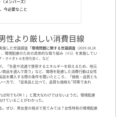
ー（メンバーズ）
、今必要なこと
男性より厳しい消費目線
実施した世論調査「
環境問題に関する世論調査
（2019.10,18
く、環境配慮のための具体的な取り組み
を実施してい
（※1）
グ・マイボトルを持ち歩く、など
が。「生産や流通で使用するエネルギーを抑えるため、地元
い商品を選んで買う」など、環境を配慮した消費行動は女性
製品を購入する際の条件を聞いたところ、「価格・品質とも
い一方で、「従来品と比べて、品質も価格も“同等であれ
れば何でもOK！」と寛大なわけではないようだ。環境配慮
向けていることがわかった。
る。ぜひ、男女差の視点で見てみては？女性特有の環境配慮