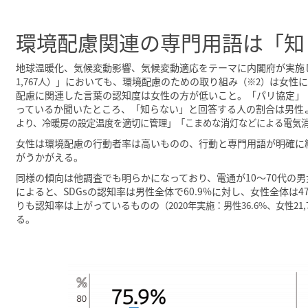
環境配慮関連の専門用語は「知
地球温暖化、気候変動影響、気候変動適応をテーマに内閣府が実施
」においても、環境配慮のための取り組み
は女性
1,767人）
（※2）
配慮に関連した言葉の認知度は女性の方が低いこと。「パリ協定」
っているか聞いたところ、「知らない」と回答する人の割合は男性
より、冷暖房の設定温度を適切に管理」「こまめな消灯などによる電気
女性は環境配慮の行動者率は高いものの、行動と専門用語が明確に
がうかがえる。
同様の傾向は他調査でも明らかになっており、電通が10〜70代の男
によると、SDGsの認知率は男性全体で60.9%に対し、女性全体は
りも認知率は上がっているものの
（2020年実施：男性36.6%、女性21,
る。