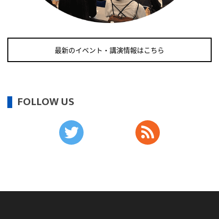
・健康増進普及月間
・歯ヂカラ探究月間
・職場の健康診断実施強化月間
・自殺予防週間
最新のイベント・講演情報はこちら
2026/09/12(土)
・がん征圧月間
・世界アルツハイマー月間
FOLLOW US
・健康増進普及月間
・歯ヂカラ探究月間
・職場の健康診断実施強化月間
・自殺予防週間
・育児の日
2026/09/13(日)
・がん征圧月間
・世界アルツハイマー月間