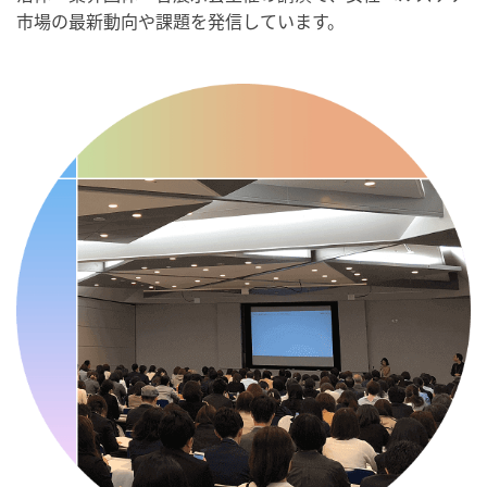
・骨盤臓器脱 克服の日
市場の最新動向や課題を発信しています。
2026/09/10(木)
・がん征圧月間
・世界アルツハイマー月間
・健康増進普及月間
・歯ヂカラ探究月間
・職場の健康診断実施強化月間
・自殺予防週間
・世界自殺予防デー
・日本骨髄増殖性腫瘍の日
・知的障害者愛護デー
・糖化の日
2026/09/11(金)
・がん征圧月間
・世界アルツハイマー月間