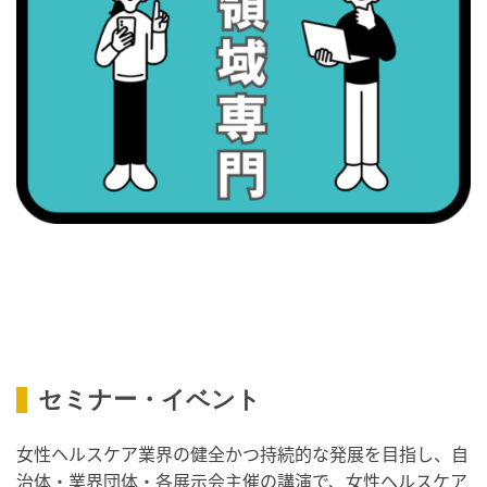
2026/09/08(火)
・がん征圧月間
・世界アルツハイマー月間
・健康増進普及月間
・歯ヂカラ探究月間
・職場の健康診断実施強化月間
・スッキリ美腸の日
・よくばり脱毛の日
2026/09/09(水)
・がん征圧月間
・世界アルツハイマー月間
・健康増進普及月間
セミナー・イベント
・歯ヂカラ探究月間
・職場の健康診断実施強化月間
女性ヘルスケア業界の健全かつ持続的な発展を目指し、自
・人口内耳の日
治体・業界団体・各展示会主催の講演で、女性ヘルスケア