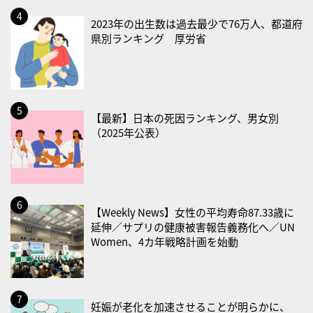
・乳酸菌の日
2023年の出生数は過去最少で76万人、都道府
県別ランキング 厚労省
2026/08/25(火)
・いたわり肌の日
2026/08/26(水)
・風呂の日
【最新】日本の死因ランキング、男女別
2026/08/29(土)
（2025年公表）
・筋肉強化の日
2026/08/30(日)
・ＥＰＡの日
【Weekly News】女性の平均寿命87.33歳に
2026/08/31(月)
延伸／サプリの健康被害報告義務化へ／UN
Women、4カ年戦略計画を始動
・菜の日
・血管内破砕術（IVL）の日
2026/09/01(火)
妊娠が老化を加速させることが明らかに、
・がん征圧月間