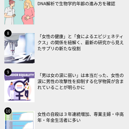
DNA解析で生物学的年齢の進み方を確認
・世界アルツハイマー月間
・健康増進普及月間
・歯ヂカラ探究月間
・職場の健康診断実施強化月間
「女性の健康」と「食によるエピジェネティ
・大腸がん検診の日
クス」の関係を紐解く、最新の研究から見え
たサプリの新たな役割
・防災の日
2026/09/02(水)
・がん征圧月間
「男は女の涙に弱い」は本当だった、女性の
・世界アルツハイマー月間
涙に男性の攻撃性を抑制する化学物質が含ま
・健康増進普及月間
れていることが明らかに
・歯ヂカラ探究月間
・職場の健康診断実施強化月間
2026/09/03(木)
女性の自殺は３年連続増加、専業主婦・中高
・がん征圧月間
年・年金生活者に多い
・世界アルツハイマー月間