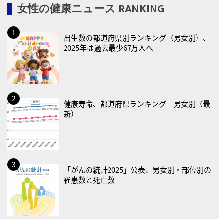
女性の健康ニュース RANKING
2026/08/17(月)
・減塩の日
出生数の都道府県別ランキング（男女別）、
2026/08/18(火)
2025年は過去最少67万人へ
・防犯の日
2026/08/19(水)
・世界人道デー
・食育の日
健康寿命、都道府県ランキング 男女別（最
新）
2026/08/21(金)
・治療アプリの日
・献血の日
2026/08/22(土)
「がんの統計2025」公表、男女別・部位別の
罹患数と死亡数
・禁煙の日
2026/08/23(日)
・不眠の日