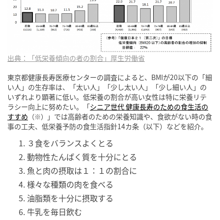
出典：「低栄養傾向の者の割合」厚生労働省
東京都健康長寿医療センターの調査によると、BMIが20以下の「細
い人」の生存率は、「太い人」「少し太い人」「少し細い人」の
いずれより顕著に低い。低栄養の割合が高い女性は特に栄養リテ
ラシー向上に努めたい。「
シニア世代 健康長寿のための食生活の
すすめ
」では高齢者のための栄養知識や、食欲がない時の食
（※）
事の工夫、低栄養予防の食生活指針14カ条（以下）などを紹介。
３食をバランスよくとる
動物性たんぱく質を十分にとる
魚と肉の摂取は１：１の割合に
様々な種類の肉を食べる
油脂類を十分に摂取する
牛乳を毎日飲む