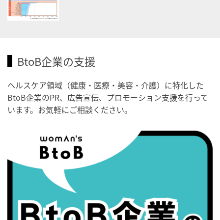
・健康増進普及月間
・歯ヂカラ探究月間
・職場の健康診断実施強化月間
・秋の睡眠の日
BtoB企業の支援
2026/09/04(金)
ヘルスケア領域（健康・医療・美容・介護）に特化した
・がん征圧月間
BtoB企業のPR、広告宣伝、プロモーション支援を行って
・世界アルツハイマー月間
います。お気軽にご相談ください。
・健康増進普及月間
・歯ヂカラ探究月間
・職場の健康診断実施強化月間
・世界性の健康デー
2026/09/05(土)
・がん征圧月間
・世界アルツハイマー月間