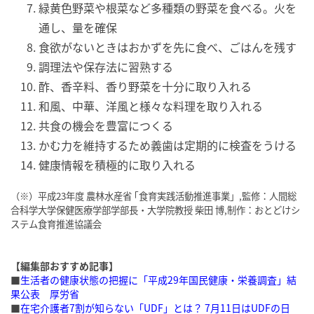
緑黄色野菜や根菜など多種類の野菜を食べる。火を
通し、量を確保
食欲がないときはおかずを先に食べ、ごはんを残す
調理法や保存法に習熟する
酢、香辛料、香り野菜を十分に取り入れる
和風、中華、洋風と様々な料理を取り入れる
共食の機会を豊富につくる
かむ力を維持するため義歯は定期的に検査をうける
健康情報を積極的に取り入れる
（※）平成23年度 農林水産省 ｢食育実践活動推進事業｣ ,監修：人間総
合科学大学保健医療学部学部長・大学院教授 柴田 博,制作：おとどけシ
ステム食育推進協議会
【編集部おすすめ記事】
■
生活者の健康状態の把握に「平成29年国民健康・栄養調査」結
果公表 厚労省
■
在宅介護者7割が知らない「UDF」とは？ 7月11日はUDFの日