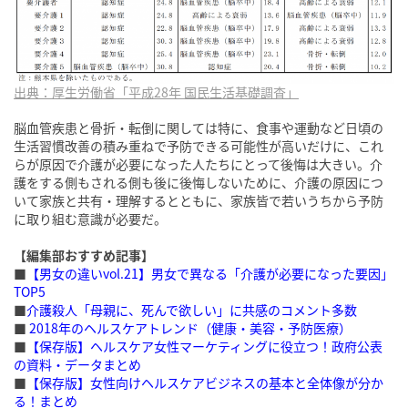
出典：厚生労働省「平成28年 国民生活基礎調査」
脳血管疾患と骨折・転倒に関しては特に、食事や運動など日頃の
生活習慣改善の積み重ねで予防できる可能性が高いだけに、これ
らが原因で介護が必要になった人たちにとって後悔は大きい。介
護をする側もされる側も後に後悔しないために、介護の原因につ
いて家族と共有・理解するとともに、家族皆で若いうちから予防
に取り組む意識が必要だ。
【編集部おすすめ記事】
■
【男女の違いvol.21】男女で異なる「介護が必要になった要因」
TOP5
■
介護殺人「母親に、死んで欲しい」に共感のコメント多数
■
2018年のヘルスケアトレンド（健康・美容・予防医療）
■
【保存版】ヘルスケア女性マーケティングに役立つ！政府公表
の資料・データまとめ
■
【保存版】女性向けヘルスケアビジネスの基本と全体像が分か
る！まとめ