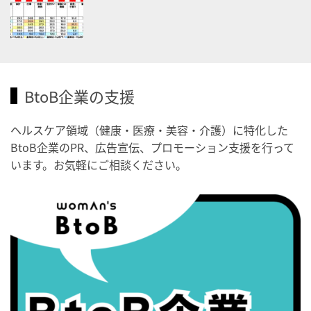
・職場の健康診断実施強化月間
・秋の睡眠の日
2026/09/04(金)
・がん征圧月間
・世界アルツハイマー月間
BtoB企業の支援
・健康増進普及月間
・歯ヂカラ探究月間
ヘルスケア領域（健康・医療・美容・介護）に特化した
BtoB企業のPR、広告宣伝、プロモーション支援を行って
・職場の健康診断実施強化月間
います。お気軽にご相談ください。
・世界性の健康デー
2026/09/05(土)
・がん征圧月間
・世界アルツハイマー月間
・健康増進普及月間
・歯ヂカラ探究月間
・職場の健康診断実施強化月間