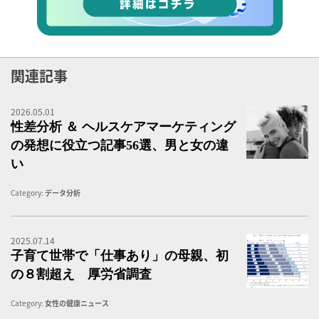
関連記事
2026.05.01
男
性差分析 ＆ ヘルスケアマーケティング
の発想に役立つ記事56選、男と女の違
い
Category:
データ分析
2025.07.14
国
子育て世帯で「仕事あり」の母親、初
の８割超え 厚労省調査
Category:
女性の健康ニュース