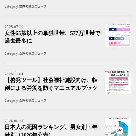
Category:
女性の健康ニュース
2025.07.10
女
女性65歳以上の単独世帯、577万世帯で
過去最多に
Category:
女性の健康ニュース
2025.11.04
転
【啓発ツール】社会福祉施設向け、転
倒による労災を防ぐマニュアルブック
Category:
女性の健康ニュース
2026.06.23
厚
日本人の死因ランキング、男女別・年
齢別（2026年公表）