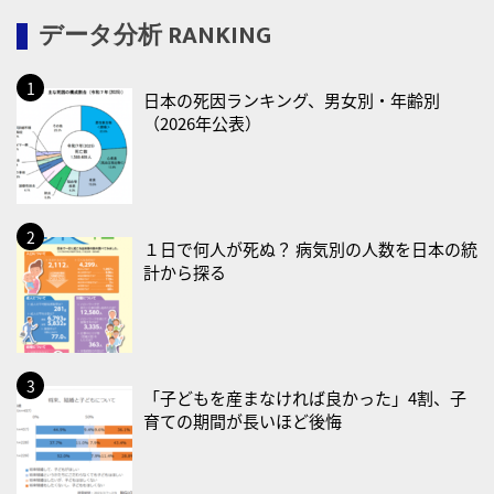
2026/08/18(火)
データ分析 RANKING
・防犯の日
2026/08/19(水)
日本の死因ランキング、男女別・年齢別
・世界人道デー
（2026年公表）
・食育の日
2026/08/21(金)
・治療アプリの日
・献血の日
１日で何人が死ぬ？ 病気別の人数を日本の統
計から探る
2026/08/22(土)
・禁煙の日
2026/08/23(日)
・不眠の日
「子どもを産まなければ良かった」4割、子
育ての期間が長いほど後悔
・乳酸菌の日
2026/08/25(火)