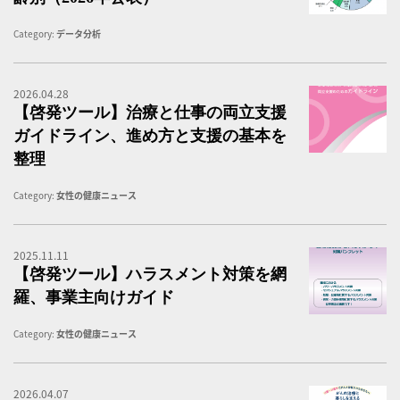
Category:
データ分析
2026.04.28
事
【啓発ツール】治療と仕事の両立支援
ガイドライン、進め方と支援の基本を
整理
Category:
女性の健康ニュース
2025.11.11
職
【啓発ツール】ハラスメント対策を網
羅、事業主向けガイド
Category:
女性の健康ニュース
2026.04.07
が