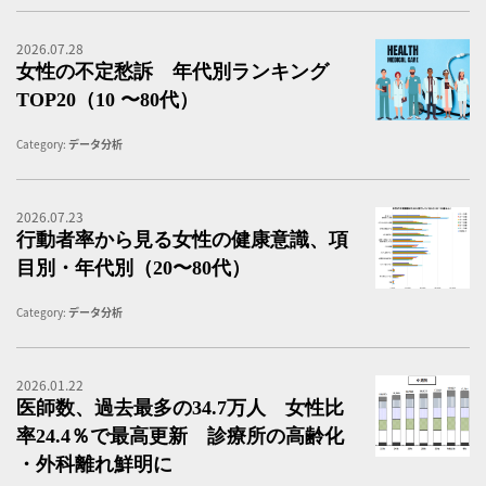
2026.07.28
女
女性の不定愁訴 年代別ランキング
TOP20（10 〜80代）
Category:
データ分析
2026.07.23
行
行動者率から見る女性の健康意識、項
目別・年代別（20〜80代）
Category:
データ分析
2026.01.22
厚
医師数、過去最多の34.7万人 女性比
率24.4％で最高更新 診療所の高齢化
・外科離れ鮮明に