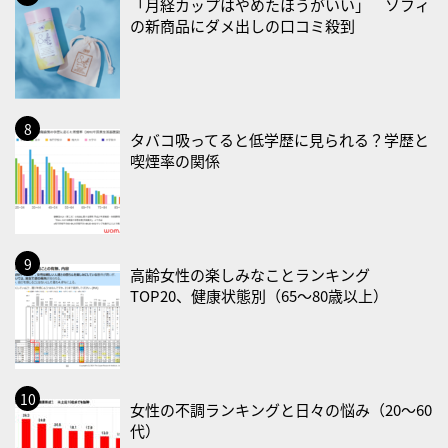
「月経カップはやめたほうがいい」 ソフィ
の新商品にダメ出しの口コミ殺到
・職場の健康診断実施強化月間
・大腸がん検診の日
・防災の日
2026/09/02(水)
タバコ吸ってると低学歴に見られる？学歴と
・がん征圧月間
喫煙率の関係
・世界アルツハイマー月間
・健康増進普及月間
・歯ヂカラ探究月間
・職場の健康診断実施強化月間
高齢女性の楽しみなことランキング
TOP20、健康状態別（65〜80歳以上）
2026/09/03(木)
・がん征圧月間
・世界アルツハイマー月間
・健康増進普及月間
女性の不調ランキングと日々の悩み（20〜60
・歯ヂカラ探究月間
代）