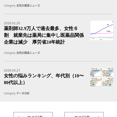
Category:
女性の健康ニュース
2026.01.20
令
薬剤師32.9万人で過去最多、女性６
割 就業先は薬局に集中し医薬品関係
企業は減少 厚労省24年統計
Category:
女性の健康ニュース
2026.04.27
女
女性の悩みランキング、年代別（10〜
80代以上）
Category:
データ分析