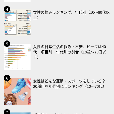
・いたわり肌の日
2026/08/26(水)
女性の悩みランキング、年代別（10〜80代以
・風呂の日
上）
2026/08/29(土)
・筋肉強化の日
2026/08/30(日)
女性の日常生活の悩み・不安、ピークは40
・ＥＰＡの日
代 項目別・年代別の割合（18歳〜70歳以
上）
2026/08/31(月)
・菜の日
・血管内破砕術（IVL）の日
女性はどんな運動・スポーツをしている？
2026/09/01(火)
20種目を年代別にランキング（10〜70代）
・がん征圧月間
・世界アルツハイマー月間
・健康増進普及月間
・歯ヂカラ探究月間