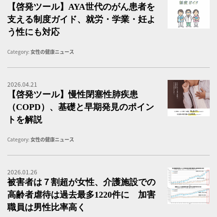
【啓発ツール】AYA世代のがん患者を
支える制度ガイド、就労・学業・妊よ
う性にも対応
Category:
女性の健康ニュース
2026.04.21
知
【啓発ツール】慢性閉塞性肺疾患
（COPD）、基礎と早期発見のポイン
トを解説
Category:
女性の健康ニュース
2026.01.26
厚
被害者は７割超が女性、介護施設での
高齢者虐待は過去最多1220件に 加害
職員は男性比率高く