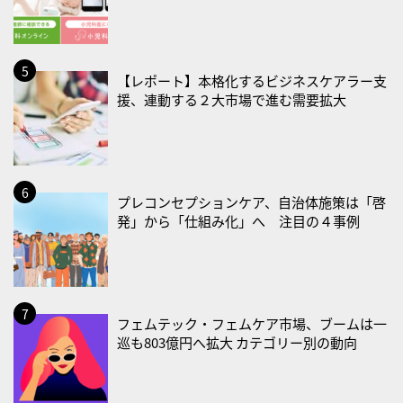
・禁煙の日
2026/08/23(日)
・不眠の日
【レポート】本格化するビジネスケアラー支
・乳酸菌の日
援、連動する２大市場で進む需要拡大
2026/08/25(火)
・いたわり肌の日
2026/08/26(水)
プレコンセプションケア、自治体施策は「啓
・風呂の日
発」から「仕組み化」へ 注目の４事例
2026/08/29(土)
・筋肉強化の日
2026/08/30(日)
フェムテック・フェムケア市場、ブームは一
・ＥＰＡの日
巡も803億円へ拡大 カテゴリー別の動向
2026/08/31(月)
・菜の日