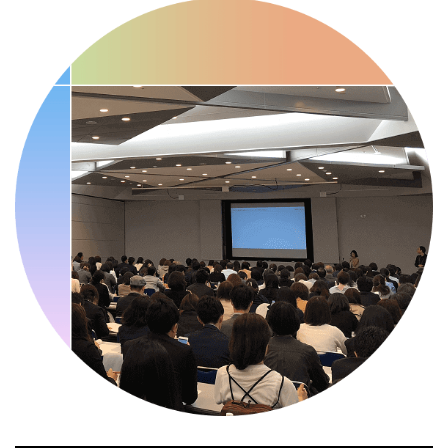
・歯ヂカラ探究月間
・職場の健康診断実施強化月間
・人口内耳の日
・骨盤臓器脱 克服の日
2026/09/10(木)
・がん征圧月間
・世界アルツハイマー月間
・健康増進普及月間
・歯ヂカラ探究月間
・職場の健康診断実施強化月間
・自殺予防週間
・世界自殺予防デー
・日本骨髄増殖性腫瘍の日
・知的障害者愛護デー
・糖化の日