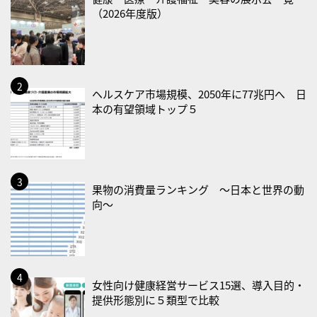
（2026年度版）
2026/08/13(木)
・一汁三菜の日
2026/08/17(月)
・減塩の日
ヘルスケア市場規模、2050年に77兆円へ 日
本の有望領域トップ５
2026/08/18(火)
・防犯の日
2026/08/19(水)
・世界人道デー
果物の消費量ランキング 〜日本と世界の動
向〜
・食育の日
2026/08/21(金)
・治療アプリの日
・献血の日
女性向け健康経営サービス15選、導入目的・
提供形態別に５類型で比較
2026/08/22(土)