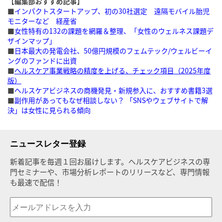
【編集部おすすめ記事】
■
インパクトスタートアップ、初の30社選定 遠隔モバイル胎児
モニターなど 経産省
■
女性特有の132の課題を網羅＆整理、「女性のウェルネス課題デ
ザインマップ」
■
日本最大の発電会社、50億円規模のフェムテック/ウェルビーイ
ングのファンドに出資
■
ヘルスケア事業戦略の精度を上げる、チェック項目（2025年度
版）
■
ヘルスケアビジネスの商機発見・新規参入に、おすすめ書籍3選
■
副作用があってもなぜ相談しない？ 「SNSやウェブサイトで解
決」は女性に見られる傾向
ニュースレター登録
新着記事を毎週１回お届けします。ヘルスケアビジネスの専
門セミナーや、市場分析レポートのリリースなど、専門情報
も最速で配信！