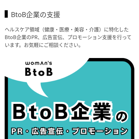
2026/09/03(木)
BtoB企業の支援
・がん征圧月間
・世界アルツハイマー月間
ヘルスケア領域（健康・医療・美容・介護）に特化した
・健康増進普及月間
BtoB企業のPR、広告宣伝、プロモーション支援を行って
・歯ヂカラ探究月間
います。お気軽にご相談ください。
・職場の健康診断実施強化月間
・秋の睡眠の日
2026/09/04(金)
・がん征圧月間
・世界アルツハイマー月間
・健康増進普及月間
・歯ヂカラ探究月間
・職場の健康診断実施強化月間
・世界性の健康デー
2026/09/05(土)