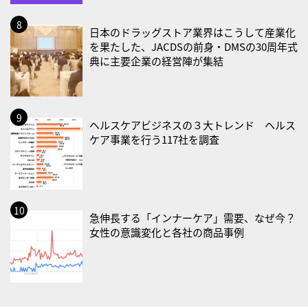
・血管内破砕術（IVL）の日
日本のドラッグストア業界はこうして産業化
2026/09/01(火)
を果たした、JACDSの前身・DMSの30周年式
・がん征圧月間
典に主要企業の経営陣が集結
・世界アルツハイマー月間
・健康増進普及月間
・歯ヂカラ探究月間
ヘルスケアビジネスの３大トレンド ヘルス
・職場の健康診断実施強化月間
ケア事業を行う117社を調査
・大腸がん検診の日
・防災の日
2026/09/02(水)
・がん征圧月間
急伸長する「インナーケア」需要、なぜ今？
女性の意識変化と各社の商品事例
・世界アルツハイマー月間
・健康増進普及月間
・歯ヂカラ探究月間
・職場の健康診断実施強化月間