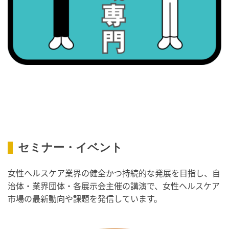
・歯ヂカラ探究月間
・職場の健康診断実施強化月間
2026/09/08(火)
・がん征圧月間
・世界アルツハイマー月間
・健康増進普及月間
・歯ヂカラ探究月間
・職場の健康診断実施強化月間
・スッキリ美腸の日
セミナー・イベント
・よくばり脱毛の日
2026/09/09(水)
女性ヘルスケア業界の健全かつ持続的な発展を目指し、自
治体・業界団体・各展示会主催の講演で、女性ヘルスケア
・がん征圧月間
市場の最新動向や課題を発信しています。
・世界アルツハイマー月間
・健康増進普及月間