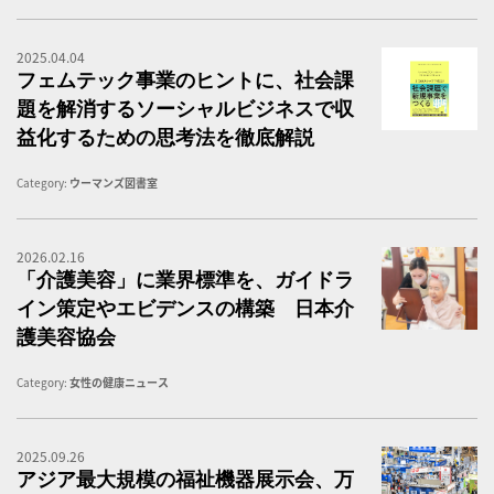
2025.04.04
3
フェムテック事業のヒントに、社会課
題を解消するソーシャルビジネスで収
益化するための思考法を徹底解説
Category:
ウーマンズ図書室
2026.02.16
施
「介護美容」に業界標準を、ガイドラ
イン策定やエビデンスの構築 日本介
護美容協会
Category:
女性の健康ニュース
2025.09.26
ア
アジア最大規模の福祉機器展示会、万