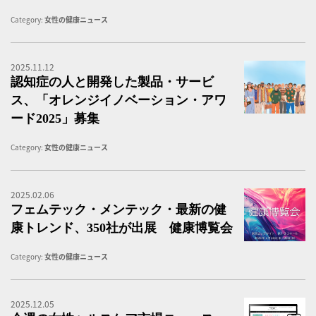
Category:
女性の健康ニュース
2025.11.12
認
認知症の人と開発した製品・サービ
ス、「オレンジイノベーション・アワ
ード2025」募集
Category:
女性の健康ニュース
2025.02.06
フ
フェムテック・メンテック・最新の健
康トレンド、350社が出展 健康博覧会
Category:
女性の健康ニュース
2025.12.05
女