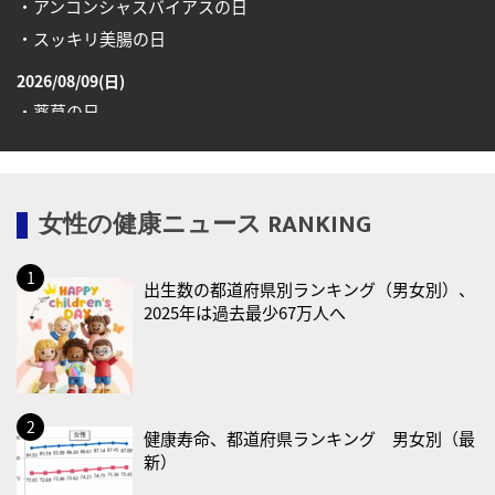
・アンコンシャスバイアスの日
・スッキリ美腸の日
2026/08/09(日)
・薬草の日
2026/08/10(月)
・健康ハートの日
女性の健康ニュース RANKING
・糖化の日
2026/08/12(水)
出生数の都道府県別ランキング（男女別）、
・育児の日
2025年は過去最少67万人へ
2026/08/13(木)
・一汁三菜の日
2026/08/17(月)
・減塩の日
健康寿命、都道府県ランキング 男女別（最
新）
2026/08/18(火)