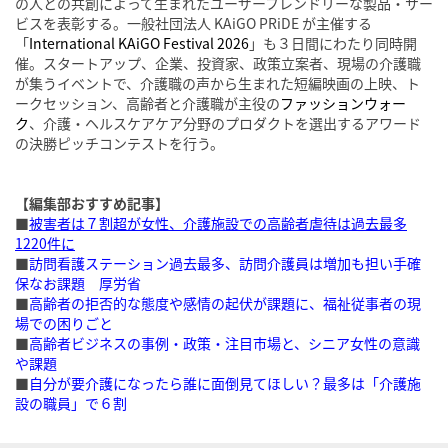
の人との共創によって生まれたユーザーフレンドリーな製品・サー
ビスを表彰する。一般社団法人 KAiGO PRiDE が主催する
「
International KAiGO Festival 2026
」も３日間にわたり同時開
催。スタートアップ、企業、投資家、政策立案者、現場の介護職
が集うイベントで、介護職の声から生まれた短編映画の上映、ト
ークセッション、高齢者と介護職が主役の
ファッションウォー
ク
、介護・ヘルスケアケア分野のプロダクトを選出するアワード
の決勝ピッチコンテストを行う。
【編集部おすすめ記事】
■
被害者は７割超が女性、介護施設での高齢者虐待は過去最多
1220件に
■
訪問看護ステーション過去最多、訪問介護員は増加も担い手確
保なお課題 厚労省
■
高齢者の拒否的な態度や感情の起伏が課題に、福祉従事者の現
場での困りごと
■
高齢者ビジネスの事例・政策・注目市場と、シニア女性の意識
や課題
■
自分が要介護になったら誰に面倒見てほしい？最多は「介護施
設の職員」で６割