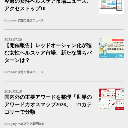
今週の女性ヘルスケア市場ニュース、
アクセストップ10
Category:
女性の健康ニュース
2025.07.30
女
【開催報告】レッドオーシャン化が進
む女性ヘルスケア市場、新たな勝ちパ
ターンは？
Category:
女性の健康ニュース
2026.03.18
【
国内外の主要アワードを整理「世界の
アワードカオスマップ2026」 21カテ
ゴリーで分類
Category:
ヘルスケア業界動向