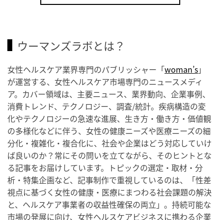
ウーマンズラボとは？
女性ヘルスケア業界専門のパブリッシャー「
woman’s
」
が運営する、女性ヘルスケア市場専門のニュースメディ
ア。カバー領域は、主要ニュース、業界動向、企業事例、
消費トレンド、テクノロジー、調査/統計。疾病構造の変
化やテクノロジーの急速な進展、生き方・働き方・価値観
の多様化などに伴う、女性の健康ニーズや医療ニーズの細
分化・複雑化・複合化に、社会や企業はどう対応していけ
ば良いのか？常にその問いを立てながら、そのヒントとな
る記事をお届けしています。トピックの選定・取材・分
析・特集企画など、記事制作で重視しているのは、「性差
視点に基づく女性の健康・医療にまつわる社会課題の解決
と、ヘルスケア事業者の収益性確保の両立」。持続可能な
市場の発展に向け、女性ヘルスケアビジネスに携わる企業