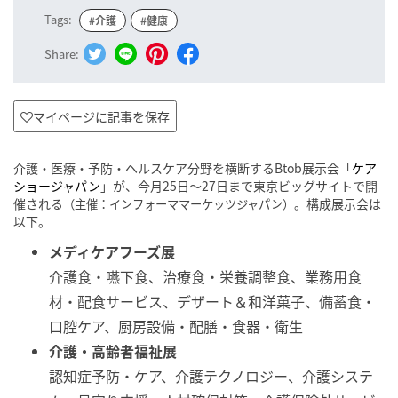
Tags:
#介護
#健康
Share:
マイページに記事を保存
介護・医療・予防・ヘルスケア分野を横断するBtob展示会「
ケア
ショージャパン
」が、今月25日～27日まで東京ビッグサイトで開
催される
。構成展示会は
（主催：インフォーママーケッツジャパン）
以下。
メディケアフーズ展
介護食・嚥下食、治療食・栄養調整食、業務用食
材・配食サービス、デザート＆和洋菓子、備蓄食・
口腔ケア、厨房設備・配膳・食器・衛生
介護・高齢者福祉展
認知症予防・ケア、介護テクノロジー、介護システ