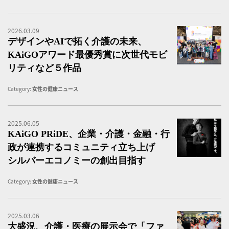
2026.03.09
介
デザインやAIで拓く介護の未来、
KAiGOアワード最優秀賞に次世代モビ
リティなど５作品
Category:
女性の健康ニュース
2025.06.05
K
KAiGO PRiDE、企業・介護・金融・行
政が連携するコミュニティ立ち上げ
シルバーエコノミーの創出目指す
Category:
女性の健康ニュース
2025.03.06
大
大盛況、介護・医療の展示会で「ファ