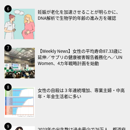
2026/08/26(水)
妊娠が老化を加速させることが明らかに、
・風呂の日
DNA解析で生物学的年齢の進み方を確認
2026/08/29(土)
・筋肉強化の日
2026/08/30(日)
【Weekly News】女性の平均寿命87.33歳に
・ＥＰＡの日
延伸／サプリの健康被害報告義務化へ／UN
Women、4カ年戦略計画を始動
2026/08/31(月)
・菜の日
・血管内破砕術（IVL）の日
女性の自殺は３年連続増加、専業主婦・中高
2026/09/01(火)
年・年金生活者に多い
・がん征圧月間
・世界アルツハイマー月間
・健康増進普及月間
・歯ヂカラ探究月間
2023年の出生数は過去最少で76万人、都道府