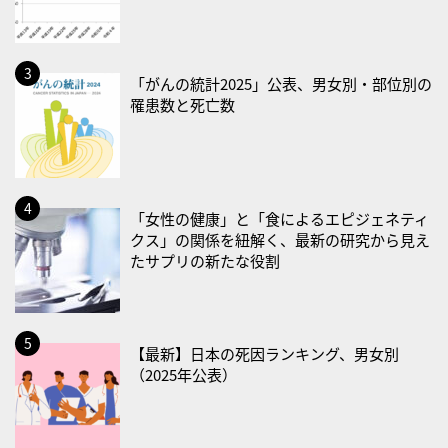
・防犯の日
2026/08/19(水)
・世界人道デー
「がんの統計2025」公表、男女別・部位別の
罹患数と死亡数
・食育の日
2026/08/21(金)
・治療アプリの日
・献血の日
「女性の健康」と「食によるエピジェネティ
クス」の関係を紐解く、最新の研究から見え
2026/08/22(土)
たサプリの新たな役割
・禁煙の日
2026/08/23(日)
・不眠の日
【最新】日本の死因ランキング、男女別
・乳酸菌の日
（2025年公表）
2026/08/25(火)
・いたわり肌の日