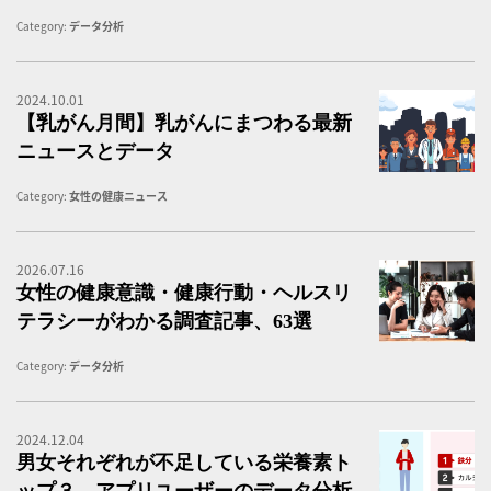
Category:
データ分析
2024.10.01
女
【乳がん月間】乳がんにまつわる最新
ニュースとデータ
Category:
女性の健康ニュース
2026.07.16
女
女性の健康意識・健康行動・ヘルスリ
テラシーがわかる調査記事、63選
Category:
データ分析
2024.12.04
男
男女それぞれが不足している栄養素ト