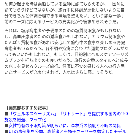
め何か起きた時は乗船している医師に診てもらえるが、「医師に
診てもらうほどではないが、旅行中に体調が悪化しないように自
分できちんと体調管理できる環境を整えたい」という診察一歩手
前のニーズに応えるサービスの充実化が今後求められそうだ。
それは、糖尿病患者や予備軍のための糖質制限食かもしれない
し、高血圧患者のための減塩食かもしれない。カリウム制限食や
たんぱく質制限食があれば安心して旅行中の食事を楽しめる腎臓
病患者もいるだろう。各不調や持病に合わせた運動プログラムがあ
ってもいいかもしれない。もしくは、目的別にヘルスケアツーリズ
ムプランを打ち出すのも良いだろう。旅行の定番スタイルへと成長
の兆しを見せるクルーズ旅行。健康に不安を感じる人への行き届
いたサービスが充実化すれば、人気はさらに高まりそうだ。
【編集部おすすめ記事】
■
「ウェルネスツーリズム」「リトリート」を提供する国内の150
施設を厳選、マップ化
■
女性特有の不眠対策が明らかに、森林浴の頻度と不眠の関係
■
UTの事例集を公開、高齢者と車椅子ユーザーを想定したモデル