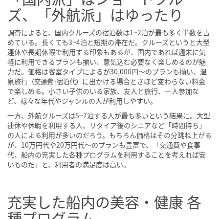
ズ、「外航派」はゆったり
調査によると、国内クルーズの宿泊数は1~2泊が最も多く半数を占
めている。長くても3~4泊と短期の滞在だ。クルーズというと大型
連休や長期休暇で利用する印象もあるが、国内であれば週末に気
軽に利用できるプランも揃い、意気込む必要なく楽しめるのが魅
力だ。価格は客室タイプによるが30,000円〜のプランも揃い、温
泉旅行
に出かける場合とさほど変わらない料金
（交通費+宿泊代）
で楽しめる。小さい子供のいる家族、友人と旅行、一人参加な
ど、様々な年代やジャンルの人が利用しやすい。
一方、外航クルーズは5~7泊する人が最も多いという結果に。大型
連休や休暇を利用する人、リタイア後のシニアなど「時間持ち」
の人による利用が多いのだろう。もちろん価格はその分跳ね上がる
が、10万円代や20万円代〜のプランも豊富で、「交通費や食事
代、船内の充実した各種プログラムを利用することを考えれば安
いものだ」と、利用者の満足度は高い。
充実した船内の美容・健康 各
種プログラム