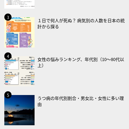
・食育の日
2026/08/21(金)
１日で何人が死ぬ？ 病気別の人数を日本の統
計から探る
・治療アプリの日
・献血の日
2026/08/22(土)
・禁煙の日
女性の悩みランキング、年代別（10〜80代以
上）
2026/08/23(日)
・不眠の日
・乳酸菌の日
2026/08/25(火)
うつ病の年代別割合・男女比・女性に多い理
・いたわり肌の日
由
2026/08/26(水)
・風呂の日