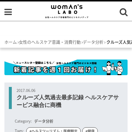
ホーム
女性のヘルスケア意識・消費行動
データ分析
クルーズ人気
2017.06.06
クルーズ人気過去最多記録 ヘルスケアサ
ービス融合に商機
Category:
データ分析
Tags:
#ヘルスツーリズム・医療観光
#健康