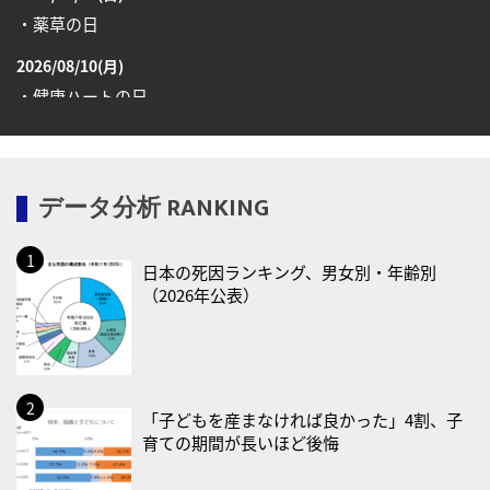
・薬草の日
2026/08/10(月)
・健康ハートの日
・糖化の日
2026/08/12(水)
データ分析 RANKING
・育児の日
2026/08/13(木)
日本の死因ランキング、男女別・年齢別
・一汁三菜の日
（2026年公表）
2026/08/17(月)
・減塩の日
2026/08/18(火)
・防犯の日
「子どもを産まなければ良かった」4割、子
育ての期間が長いほど後悔
2026/08/19(水)
・世界人道デー