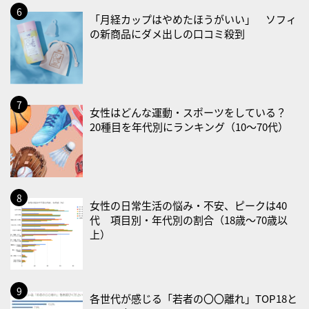
2026/08/29(土)
「月経カップはやめたほうがいい」 ソフィ
・筋肉強化の日
の新商品にダメ出しの口コミ殺到
2026/08/30(日)
・ＥＰＡの日
2026/08/31(月)
女性はどんな運動・スポーツをしている？
・菜の日
20種目を年代別にランキング（10〜70代）
・血管内破砕術（IVL）の日
2026/09/01(火)
・がん征圧月間
・世界アルツハイマー月間
女性の日常生活の悩み・不安、ピークは40
代 項目別・年代別の割合（18歳〜70歳以
・健康増進普及月間
上）
・歯ヂカラ探究月間
・職場の健康診断実施強化月間
・大腸がん検診の日
各世代が感じる「若者の〇〇離れ」TOP18と
・防災の日