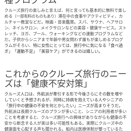
クルーズ旅行の楽しみと言えば、何と言っても基本的に無料で楽し
める
滞在中の食事やアクティビティ、カ
（一部有料のものもあり）
ルチャー教室などだ。映画・音楽鑑賞。スパ、サウナ、ヘアサロ
ン、ネイルサロン、メイクサロンなどの美容・健康サービス。スト
レッチ、ヨガ、プール、ウォーキングなどの運動プログラムなど
だ。子供からシニアまで年齢や男女問わず誰もが楽しめるプログ
ラムがそろい、
特に女性にとっては、旅行中に気になる「食べ過
ぎ」「運動不足」「美容ケア」ができるのは嬉しい。
これからのクルーズ旅行のニー
ズは「健康不安対策」
クルーズ人口は、外航派が牽引する形で今後さらにその数を増や
していくと予想されるが、同時に持病を抱えている人やシニアの
「旅行中の健康の不安を何とかしたい」ニーズが高まりそうだ。
外航派は長期クルーズのプランが多いこと、シニアの利用者が多い
ことを考慮すると、クルーズ旅行への興味がありながらも健康の不
安から断念する人が実は多い可能性もある。実際にクルーズ中の
健康面を心配する声も聞かれる。船内は医療体制が整っているた