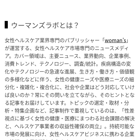
ウーマンズラボとは？
女性ヘルスケア業界専門のパブリッシャー「
woman’s
」
が運営する、女性ヘルスケア市場専門のニュースメディ
ア。カバー領域は、主要ニュース、業界動向、企業事例、
消費トレンド、テクノロジー、調査/統計。疾病構造の変
化やテクノロジーの急速な進展、生き方・働き方・価値観
の多様化などに伴う、女性の健康ニーズや医療ニーズの細
分化・複雑化・複合化に、社会や企業はどう対応していけ
ば良いのか？常にその問いを立てながら、そのヒントとな
る記事をお届けしています。トピックの選定・取材・分
析・特集企画など、記事制作で重視しているのは、「性差
視点に基づく女性の健康・医療にまつわる社会課題の解決
と、ヘルスケア事業者の収益性確保の両立」。持続可能な
市場の発展に向け、女性ヘルスケアビジネスに携わる企業