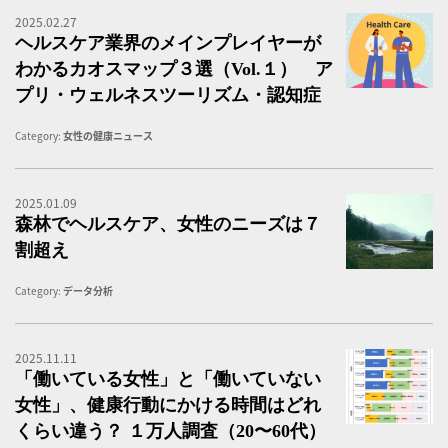
2025.02.27
ヘ
ヘルスケア業界のメインプレイヤーが
わかるカオスマップ３選（Vol.１） ア
プリ・ウェルネスツーリズム・認知症
Category:
女性の健康ニュース
2025.01.09
医
森林でヘルスケア、女性のニーズは７
割超え
Category:
データ分析
2025.11.11
「
「働いている女性」と「働いていない
女性」、健康行動にかける時間はどれ
くらい違う？ １万人調査（20〜60代）