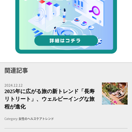
関連記事
2024.12.12
2
2025年に広がる旅の新トレンド「長寿
リトリート」、ウェルビーイングな旅
程が進化
Category:
女性のヘルスケアトレンド