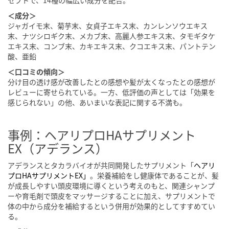
セプトで、14種の幅広い成分を配合。
＜成分＞
ジャガイモ末、菊芋末、女貞子エキス末、カンレンソウエキス
末、ナツシロギク末、メカブ末、高麗人参エキス末、タモギタケ
エキス末、コンブ末、カキエキス末、クコエキス末、パントテン
酸、亜鉛
＜口コミの傾向＞
分け目の透け感が改善したとの感想や髪が太くなったとの感想が
レビューに寄せられている。一方、低評価の声としては「効果を
感じられない」の他、あいまいな表記に関する不満も。
事例：ヘアリプロHAサプリメント
EX（アデランス）
アデランスとタカラバイオが共同開発したサプリメント「
ヘアリ
プロHAサプリメントEX」
。栄養補給をし健康体であることが、髪
が成長しやすい頭皮環境に導くという考えのもと、関連シャンプ
ーや育毛剤で頭皮をマッサージすることに加え、サプリメントで
体の中から成分を補給するという併用が効果的としてすすめてい
る。