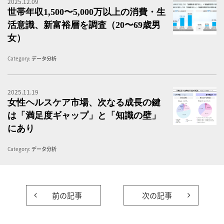
2025.12.09
「
世帯年収1,500〜5,000万以上の消費・生
活意識、新富裕層を調査（20〜69歳男
女）
Category:
データ分析
2025.11.19
女
女性ヘルスケア市場、次なる成長の鍵
は「満足度ギャップ」と「知識の壁」
にあり
Category:
データ分析
前の記事
次の記事