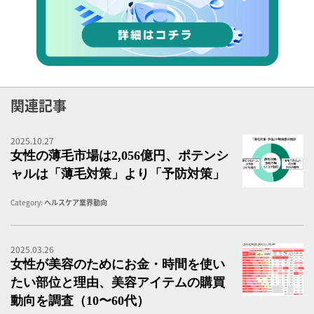
関連記事
2025.10.27
薄
女性の薄毛市場は2,056億円、ポテンシ
ャルは「薄毛対策」より「予防対策」
Category:
ヘルスケア業界動向
2025.03.26
美
女性が美容のためにお金・時間を使い
たい部位と理由、美容アイテムの購買
動向を調査（10〜60代）