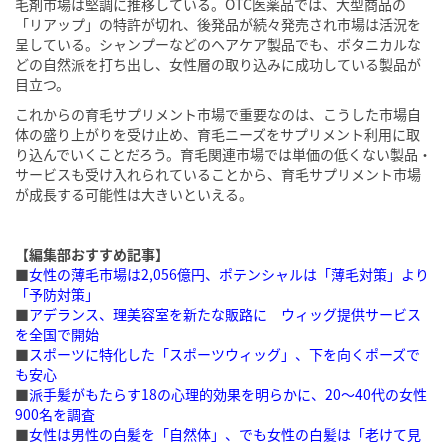
毛剤市場は堅調に推移している。OTC医薬品では、大型商品の
「リアップ」の特許が切れ、後発品が続々発売され市場は活況を
呈している。シャンプーなどのヘアケア製品でも、ボタニカルな
どの自然派を打ち出し、女性層の取り込みに成功している製品が
目立つ。
これからの育毛サプリメント市場で重要なのは、こうした市場自
体の盛り上がりを受け止め、育毛ニーズをサプリメント利用に取
り込んでいくことだろう。育毛関連市場では単価の低くない製品・
サービスも受け入れられていることから、育毛サプリメント市場
が成長する可能性は大きいといえる。
【編集部おすすめ記事】
■
女性の薄毛市場は2,056億円、ポテンシャルは「薄毛対策」より
「予防対策」
■
アデランス、理美容室を新たな販路に ウィッグ提供サービス
を全国で開始
■
スポーツに特化した「スポーツウィッグ」、下を向くポーズで
も安心
■
派手髪がもたらす18の心理的効果を明らかに、20〜40代の女性
900名を調査
■
女性は男性の白髪を「自然体」、でも女性の白髪は「老けて見