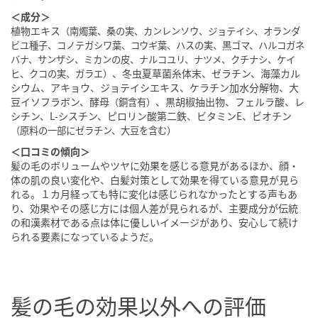
＜成分＞
植物エキス
（南燭葉、桑の実、カンレンソウ、ジョテイシ、オランダ
ビユ種子、コノテガシワ葉、コウギ葉、ハスの実、黒ゴマ、ハルコガネ
バナ、サンザシ、ミカンの皮、ナルコユリ、ナツメ、クチナシ、ケイ
、冬虫夏草菌糸体末、ゼラチン、海藻カル
ヒ、クコの実、ガラエ）
シウム、アキョウ、ジョテイシエキス、ケラチン加水分解物、大
豆イソフラボン、酵母
、黒胡椒抽出物、フェルラ酸、レ
（銅含有）
シチン、L-シスチン、ピロリン酸第二鉄、ビタミンE、ビオチン
（原料の一部にゼラチン、大豆を含む）
＜口コミの傾向＞
髪の毛のボリュームやツヤに効果を感じる意見があるほか、顔・
体の肌の良い変化や、白髪対策として効果を得ている意見が見ら
れる。１カ月経っても特に変化は感じられなかったとする声もあ
り、効果やその感じ方には個人差が見られるが、主要成分が伝統
の和漢素材である点は体に優しいイメージがあり、安心して続け
られる要素になっているようだ。
髪の毛の効果以外への評価