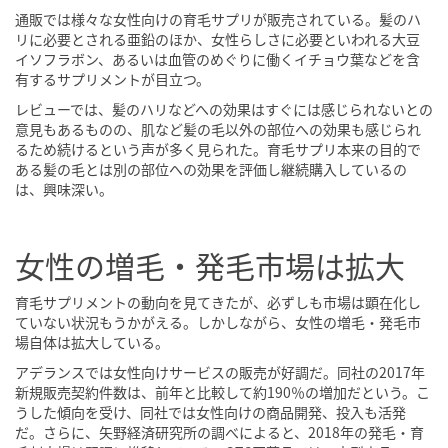
通販では様々な女性向けの育毛サプリが販売されている。髪のハ
リに必要とされる亜鉛のほか、女性らしさに必要といわれる大豆
イソフラボン、あるいは血管のめぐりに働くイチョウ葉などを含
有するサプリメントが目立つ。
レビューでは、髪のハリなどへの効果はすぐには感じられないとの
意見もあるものの、肌など髪の毛以外の部位への効果も感じられ
るため続けるという声が多く見られた。育毛サプリ本来の目的で
ある髪の毛とは別の部位への効果を評価し継続購入しているの
は、興味深い。
女性の増毛・発毛市場は拡大
育毛サプリメントの動向を見てきたが、必ずしも市場は顕在化し
ていない状況もうかがえる。しかしながら、女性の増毛・発毛市
場自体は拡大している。
アデランスでは女性向けサービスの販売が好調だ。同社の2017年
新規販売契約件数は、前年と比較して約190％の増加だという。こ
うした傾向を受け、同社では女性向けの商品開発、投入も活発
だ。さらに、矢野経済研究所の調べによると、2018年の発毛・育