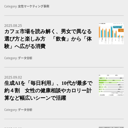
Category:
女性マーケティング事例
2025.08.25
【
カフェ市場を読み解く、男女で異なる
選び方と楽しみ方 「飲食」から「体
験」へ広がる消費
Category:
データ分析
2025.09.02
「
生成AIを「毎日利用」、10代が最多で
約４割 女性の健康相談やカロリー計
算など幅広いシーンで活躍
Category:
データ分析