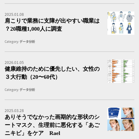
2025.01.08
肩
肩こりで業務に支障が出やすい職業は
？20職種1,000人に調査
Category:
データ分析
2026.01.05
健
健康維持のために優先したい、女性の
３大行動（20〜60代）
Category:
データ分析
2025.03.28
Mi
ありそうでなかった画期的な形状のシ
ートマスク、生理前に悪化する「あご
ニキビ」をケア Rael