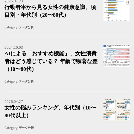
2026.07.23
行
行動者率から見る女性の健康意識、項
目別・年代別（20〜80代）
Category:
データ分析
2024.10.03
「
AIによる「おすすめ機能」、女性消費
者はどう感じている？ 年齢で顕著な差
（10〜80代）
Category:
データ分析
2026.04.27
女
女性の悩みランキング、年代別（10〜
80代以上）
Category:
データ分析