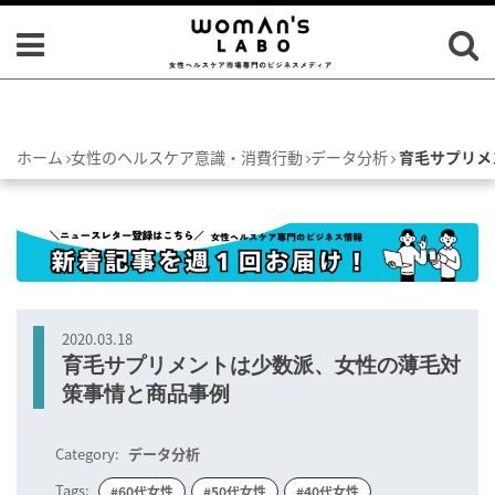
ホーム
女性のヘルスケア意識・消費行動
データ分析
育毛サプリメ
2020.03.18
育毛サプリメントは少数派、女性の薄毛対
策事情と商品事例
Category:
データ分析
Tags:
#60代女性
#50代女性
#40代女性