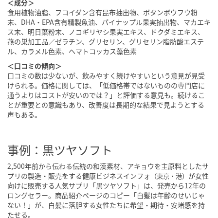
＜成分＞
食用植物油脂、フコイダン含有昆布抽出物、ボタンボウフウ粉
末、DHA・EPA含有精製魚油、パイナップル果実抽出物、マカエキ
ス末、明日葉粉末、ノコギリヤシ果実エキス、ドクダミエキス、
燕の巣加工品／ゼラチン、グリセリン、グリセリン脂肪酸エステ
ル、カラメル色素、ヘマトコッカス藻色素
＜口コミの傾向＞
口コミの数は少ないが、飲みやすく続けやすいという意見が見受
けられる。価格に関しては、「低価格帯ではないものの専門店に
通うよりはコストが安いのでは？」と評価する意見も。続けるこ
とが重要との意識もあり、改善度は長期的な結果で見ようとする
声もある。
事例：黒ツヤソフト
2,500年前から伝わる伝統の和漢素材、アキョウを主原料としたサ
プリの製造・販売をする健康ビジネスインフォ
が女性
（東京・港）
向けに販売する人気サプリ「黒ツヤソフト」は、発売から12年の
ロングセラー。商品紹介ページのコピー「白髪は年齢のせいじゃ
ない！」が、白髪に落胆する女性たちに希望・期待・安堵感を持
たせる。