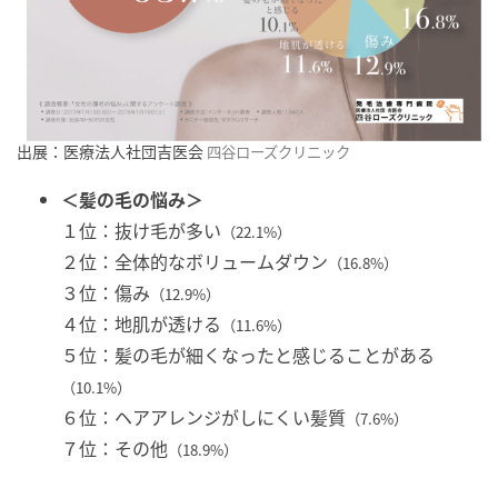
出展：医療法人社団吉医会
四谷ローズクリニック
＜髪の毛の悩み＞
１位：抜け毛が多い
（22.1%）
２位：全体的なボリュームダウン
（16.8%）
３位：傷み
（12.9%）
４位：地肌が透ける
（11.6%）
５位：髪の毛が細くなったと感じることがある
（10.1%）
６位：ヘアアレンジがしにくい髪質
（7.6%）
７位：その他
（18.9%）