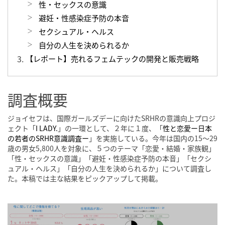
性・セックスの意識
避妊・性感染症予防の本音
セクシュアル・ヘルス
自分の人生を決められるか
【レポート】売れるフェムテックの開発と販売戦略
調査概要
ジョイセフは、国際ガールズデーに向けたSRHRの意識向上プロジ
ェクト「
I LADY.
」の一環として、２年に１度、「
性と恋愛ー日本
の若者のSRHR意識調査ー
」を実施している。今年は国内の15〜29
歳の男女5,800人を対象に、５つのテーマ「恋愛・結婚・家族観」
「性・セックスの意識」「避妊・性感染症予防の本音」「セクシ
ュアル・ヘルス」「自分の人生を決められるか」について調査し
た。本稿では主な結果をピックアップして掲載。