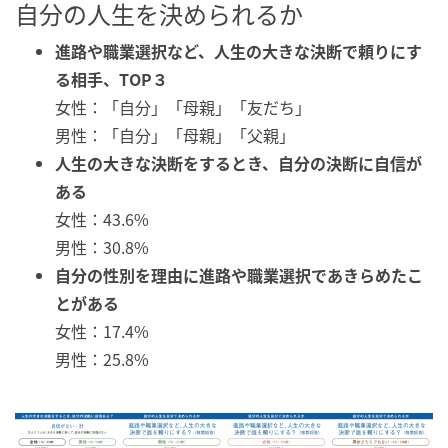
自分の人生を決められるか
進路や職業選択など、人生の大きな決断で頼りにす
る相手、TOP３
女性：「自分」「母親」「友だち」
男性：「自分」「母親」「父親」
人生の大きな決断をするとき、自分の決断に自信が
ある
女性：43.6%
男性：30.8%
自分の性別を理由に進路や職業選択であきらめたこ
とがある
女性：17.4%
男性：25.8%