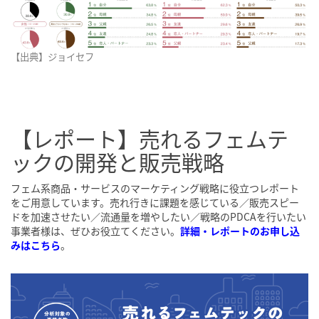
【出典】ジョイセフ
【レポート】売れるフェムテ
ックの開発と販売戦略
フェム系商品・サービスのマーケティング戦略に役立つレポート
をご用意しています。売れ行きに課題を感じている／販売スピー
ドを加速させたい／流通量を増やしたい／戦略のPDCAを行いたい
事業者様は、ぜひお役立てください。
詳細・レポートのお申し込
みはこちら
。