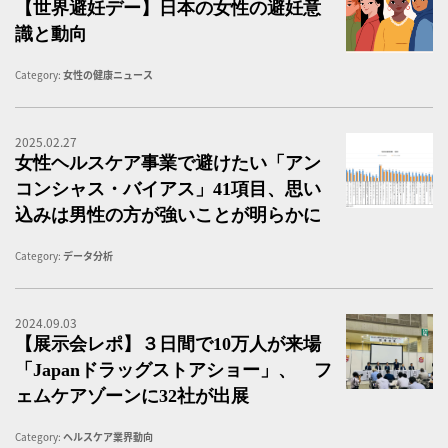
【世界避妊デー】日本の女性の避妊意
識と動向
Category:
女性の健康ニュース
2025.02.27
女
女性ヘルスケア事業で避けたい「アン
コンシャス・バイアス」41項目、思い
込みは男性の方が強いことが明らかに
Category:
データ分析
2024.09.03
ド
【展示会レポ】３日間で10万人が来場
「Japanドラッグストアショー」、 フ
ェムケアゾーンに32社が出展
Category:
ヘルスケア業界動向