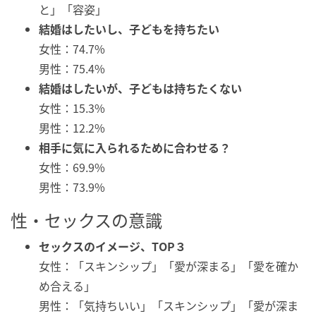
と」「容姿」
結婚はしたいし、子どもを持ちたい
女性：74.7%
男性：75.4%
結婚はしたいが、子どもは持ちたくない
女性：15.3%
男性：12.2%
相手に気に入られるために合わせる？
女性：69.9%
男性：73.9%
性・セックスの意識
セックスのイメージ、TOP３
女性：「スキンシップ」「愛が深まる」「愛を確か
め合える」
男性：「気持ちいい」「スキンシップ」「愛が深ま