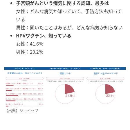
子宮頸がんという病気に関する認知、最多は
女性：どんな病気か知っていて、予防方法も知って
いる
男性：聞いたことはあるが、どんな病気か知らない
HPVワクチン、知っている
女性：41.6%
男性：20.2%
【出典】ジョイセフ