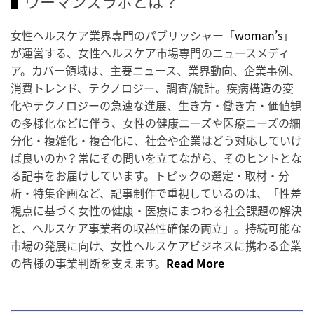
ウーマンズラボとは？
女性ヘルスケア業界専門のパブリッシャー「
woman’s
」
が運営する、女性ヘルスケア市場専門のニュースメディ
ア。カバー領域は、主要ニュース、業界動向、企業事例、
消費トレンド、テクノロジー、調査/統計。疾病構造の変
化やテクノロジーの急速な進展、生き方・働き方・価値観
の多様化などに伴う、女性の健康ニーズや医療ニーズの細
分化・複雑化・複合化に、社会や企業はどう対応していけ
ば良いのか？常にその問いを立てながら、そのヒントとな
る記事をお届けしています。トピックの選定・取材・分
析・特集企画など、記事制作で重視しているのは、「性差
視点に基づく女性の健康・医療にまつわる社会課題の解決
と、ヘルスケア事業者の収益性確保の両立」。持続可能な
市場の発展に向け、女性ヘルスケアビジネスに携わる企業
の皆様の事業判断を支えます。
Read More