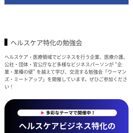
ヘルスケア特化の勉強会
ヘルスケア・医療領域でビジネスを行う企業、医療介護、
公社・団体・官公庁など多様なビジネスパーソンが “企
業・業種の壁” を越えて学び、交流する勉強会「ウーマン
ズ・ミートアップ」を開催しています。ぜひご参加くださ
い！