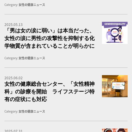
Category:
女性の健康ニュース
2025.05.13
「
「男は女の涙に弱い」は本当だった、
女性の涙に男性の攻撃性を抑制する化
学物質が含まれていることが明らかに
Category:
女性の健康ニュース
2025.06.02
【
女性の健康総合センター、「女性精神
科」の診療を開始 ライフステージ特
有の症状にも対応
Category:
女性の健康ニュース
2025.07.31
女