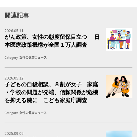
関連記事
2026.05.11
が
がん政策、女性の態度留保目立つ 日
本医療政策機構が全国１万人調査
Category:
女性の健康ニュース
2026.05.12
子
子どもの自殺相談、８割が女子 家庭
・学校の問題が発端、信頼関係が危機
を抑える鍵に こども家庭庁調査
Category:
女性の健康ニュース
2025.09.09
経