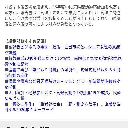
同省は本報告書を踏まえ、26年度中に気候変動適応計画を改定す
る方針。報告書は「気温上昇を２℃未満に抑えれば、気温に関連
した死亡の大幅な増加を抑制することが可能」としており、緩和
策と適応策の両輪による対応が急務となっている。
【編集部おすすめ記事】
■
高齢者ビジネスの事例・政策・注目市場と、シニア女性の意識
や課題
■
救急搬送2040年代にかけて15％増、高齢化と気候変動が救急医
療体制に影響
■
猛暑で再び「巣ごもり消費」の可能性、気候変動がもたらす消
費行動の変化
■
猛暑や積雪など悪天候時のショッピングモール訪問が歩数減少
を抑制
■
人口増加・地政学リスク・気候変動で43兆円にまで成長、代替
たんぱく質
■
「真冬二季化」「重老齢社会」「脱・働き方改革」、企業が注
目する2026年のキーワード