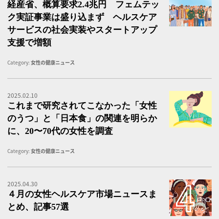
経産省、概算要求2.4兆円 フェムテッ
ク実証事業は盛り込まず ヘルスケア
サービスの社会実装やスタートアップ
支援で増額
Category:
女性の健康ニュース
2025.02.10
女
これまで研究されてこなかった「女性
のうつ」と「日本食」の関連を明らか
に、20〜70代の女性を調査
Category:
女性の健康ニュース
2025.04.30
４
４月の女性ヘルスケア市場ニュースま
とめ、記事57選