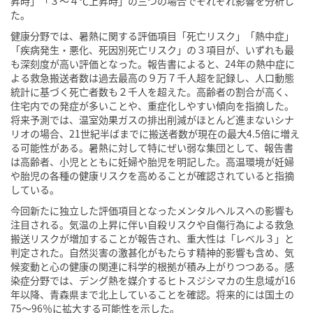
昇時」「３〜４℃上昇時」の三つの場合でそれぞれ影響を分析し
た。
健康分野では、暑熱に関する評価項目「死亡リスク」「熱中症」
「疾病発生・悪化、死因別死亡リスク」の３項目が、いずれも最
も深刻度が高い評価となった。報告書によると、24年の熱中症に
よる救急搬送者数は過去最高の９万７千人超を記録し、人口動態
統計に基づく死亡者数も２千人を超えた。高齢者の割合が高く、
住宅内での発症が多いことや、重症化しやすい傾向を指摘した。
将来予測では、温室効果ガスの排出削減がほとんど進まないシナ
リオの場合、21世紀半ばまでに搬送者数が現在の最大4.5倍に増え
る可能性がある。暑熱に対して特にぜい弱な集団として、報告書
は高齢者、小児とともに妊婦や胎児を明記した。高温環境が妊婦
や胎児の各種の健康リスクを高めることが確認されていると指摘
している。
今回新たに独立した評価項目となったメンタルヘルスへの影響も
注目される。気温の上昇に伴い自殺リスクや自傷行為による救急
搬送リスクが増加することが報告され、重大性は「レベル３」と
判定された。自然災害の激甚化がもたらす精神的影響も含め、気
候変動と心の健康の関連に科学的根拠が積み上がりつつある。感
染症分野では、デング熱を媒介するヒトスジシマカの生息域が16
年以降、青森県まで北上していることを確認。将来的には国土の
75〜96％に拡大する可能性を示した。