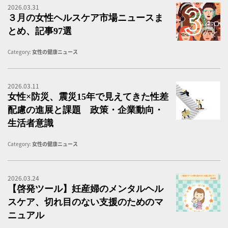
2026.03.31
３
３月の女性ヘルスケア市場ニュースま
とめ、記事97選
Category:
女性の健康ニュース
2026.03.11
女
女性×防災、震災15年で見えてきた性差
配慮の進展と課題 政策・企業動向・
生活者意識
Category:
女性の健康ニュース
2026.03.24
妊
【啓発ツール】妊産婦のメンタルヘル
スケア、切れ目のない支援のためのマ
ニュアル