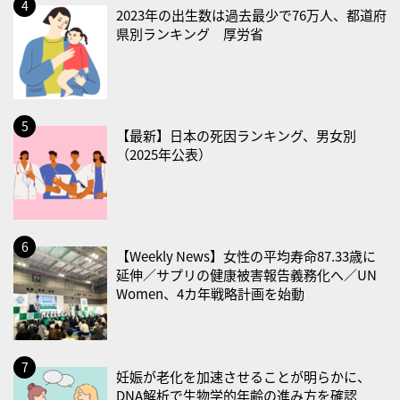
2023年の出生数は過去最少で76万人、都道府
県別ランキング 厚労省
2026/08/25(火)
・いたわり肌の日
2026/08/26(水)
・風呂の日
【最新】日本の死因ランキング、男女別
2026/08/29(土)
（2025年公表）
・筋肉強化の日
2026/08/30(日)
・ＥＰＡの日
【Weekly News】女性の平均寿命87.33歳に
2026/08/31(月)
延伸／サプリの健康被害報告義務化へ／UN
Women、4カ年戦略計画を始動
・菜の日
・血管内破砕術（IVL）の日
2026/09/01(火)
妊娠が老化を加速させることが明らかに、
・がん征圧月間
DNA解析で生物学的年齢の進み方を確認