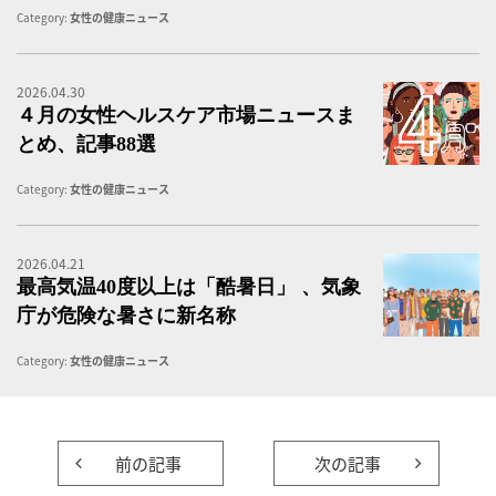
Category:
女性の健康ニュース
2026.04.30
４
４月の女性ヘルスケア市場ニュースま
とめ、記事88選
Category:
女性の健康ニュース
2026.04.21
最
最高気温40度以上は「酷暑日」 、気象
庁が危険な暑さに新名称
Category:
女性の健康ニュース
前の記事
次の記事