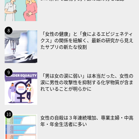
・世界アルツハイマー月間
・健康増進普及月間
・歯ヂカラ探究月間
・職場の健康診断実施強化月間
「女性の健康」と「食によるエピジェネティ
・大腸がん検診の日
クス」の関係を紐解く、最新の研究から見え
たサプリの新たな役割
・防災の日
2026/09/02(水)
・がん征圧月間
「男は女の涙に弱い」は本当だった、女性の
・世界アルツハイマー月間
涙に男性の攻撃性を抑制する化学物質が含ま
・健康増進普及月間
れていることが明らかに
・歯ヂカラ探究月間
・職場の健康診断実施強化月間
2026/09/03(木)
女性の自殺は３年連続増加、専業主婦・中高
・がん征圧月間
年・年金生活者に多い
・世界アルツハイマー月間