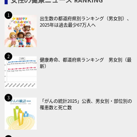
女性の健康ニュース RANKING
2026/08/17(月)
・減塩の日
出生数の都道府県別ランキング（男女別）、
2026/08/18(火)
2025年は過去最少67万人へ
・防犯の日
2026/08/19(水)
・世界人道デー
・食育の日
健康寿命、都道府県ランキング 男女別（最
新）
2026/08/21(金)
・治療アプリの日
・献血の日
2026/08/22(土)
「がんの統計2025」公表、男女別・部位別の
罹患数と死亡数
・禁煙の日
2026/08/23(日)
・不眠の日
・乳酸菌の日