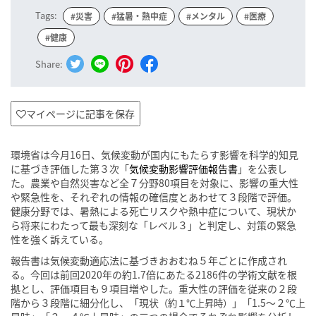
Tags:
#災害
#猛暑・熱中症
#メンタル
#医療
#健康
Share:
マイページに記事を保存
環境省は今月16日、気候変動が国内にもたらす影響を科学的知見
に基づき評価した第３次「
気候変動影響評価報告書
」を公表し
た。農業や自然災害など全７分野80項目を対象に、影響の重大性
や緊急性を、それぞれの情報の確信度とあわせて３段階で評価。
健康分野では、暑熱による死亡リスクや熱中症について、現状か
ら将来にわたって最も深刻な「レベル３」と判定し、対策の緊急
性を強く訴えている。
報告書は気候変動適応法に基づきおおむね５年ごとに作成され
る。今回は前回2020年の約1.7倍にあたる2186件の学術文献を根
拠とし、評価項目も９項目増やした。重大性の評価を従来の２段
階から３段階に細分化し、「現状
」「1.5〜２℃上
（約１℃上昇時）