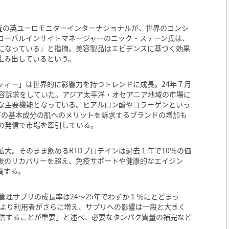
場調査の英ユーロモニターインターナショナルが、世界のコンシ
ローバルインサイトマネージャーのニック・ステーン氏は、
になっている」と指摘。美容製品はエビデンスに基づく効果
生み出しているという。
ティー」は世界的に影響力を持つトレンドに成長。24年７月
美容訴求をしていた。アジア太平洋・オセアニア地域の市場に
な主要機能となっている。ヒアルロン酸やコラーゲンといっ
どの基本成分の肌へのメリットを訴求するブランドの増加も
の発信で市場を牽引している。
大。そのまま飲めるRTDプロテインは過去１年で10％の価
後のリカバリーを超え、免疫サポートや健康的なエイジン
摘する。
管理サプリの成長率は24〜25年でわずか１％にとどまっ
とにより利用者がさらに増え、サプリへの影響は一段と大きく
提供することが重要」と述べ、必要なタンパク質量の補完など