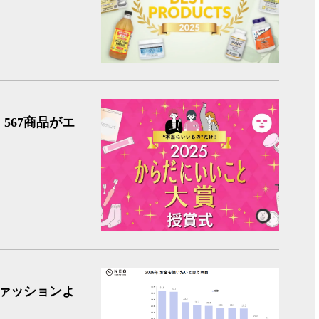
「からだ
567商品がエ
物価高へ
ァッションよ