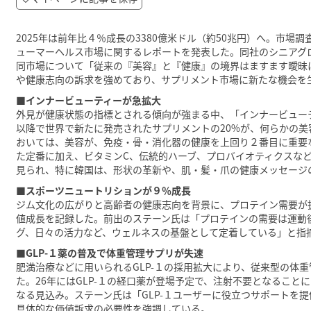
2025年は前年比４％成長の3380億米ドル（約50兆円）へ。市
ューマーヘルス市場に関するレポートを発表した。同社のシニアグ
同市場について「従来の『美容』と『健康』の境界はますます曖昧
や健康志向の訴求を強めており、サプリメント市場に新たな機会を
■インナービューティーが急拡大
外見が健康状態の指標とされる傾向が強まる中、「インナービュー
以降で世界で新たに発売されたサプリメントの20%が、何らかの
おいては、美容が、免疫・骨・消化器の健康を上回り２番目に重要
た定番に加え、ビタミンC、伝統的ハーブ、プロバイオティクスな
見られ、特に韓国は、形状の革新や、肌・髪・爪の健康メッセージ
■スポーツニュートリションが９％成長
ジム文化の広がりと高齢者の健康志向を背景に、プロテイン需要が拡
値成長を記録した。前出のステーン氏は「プロテインの需要は運動
グ、日々の活力など、ウェルネスの基盤として定着している」と指
■GLP-１薬の普及で体重管理サプリが失速
肥満治療などに用いられるGLP-１の採用拡大により、従来型の体重
た。26年にはGLP-１の経口薬が登場予定で、注射不要となるこ
なる見込み。ステーン氏は「GLP-１ユーザーに役立つサポートを
具体的な価値訴求の必要性を強調している。