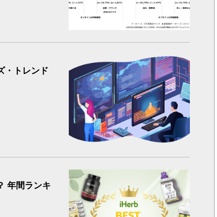
女性ヘル
ーズ・トレンド
iHer
 年間ランキ