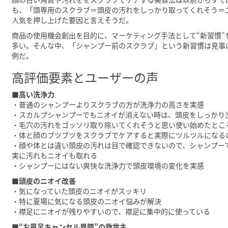
も、「頭専用のスクラブ＝頭皮の汚れをしっかり取ってくれそう＝
人気を押し上げた要因と言えそうだ。
商品の使用機会創出を目的に、マーケティング手法として“新習慣
多い。そんな中、「シャンプー前のスクラブ」という新習慣は見事
例だ。
高評価要素とユーザーの声
■高い洗浄力
・普通のシャンプーよりスクラブの方が洗浄力の高さを実感
・スカルプシャンプーでもニオイが消えない時は、頭皮をしっかり
・毛穴の汚れをゴッソリ取り除いてくれそうと思い使い始めたとこ
・体と顔のブツブツをスクラブでケアすると実際にツルツルになる
・顔や体とは違い頭皮の汚れは目で確認できないので、シャンプー
実に汚れもニオイも取れる
・シャンプーにはない爽快な洗浄力で頭皮環境の変化を実感
■頭皮のニオイ改善
・気になっていた頭皮のニオイがスッキリ
・特に夏場に気になる頭皮のニオイ悩みが解決
・襟足にニオイが残りやすいので、襟足に集中的に使っている
■“お風呂キャンセル界隈”の救世主