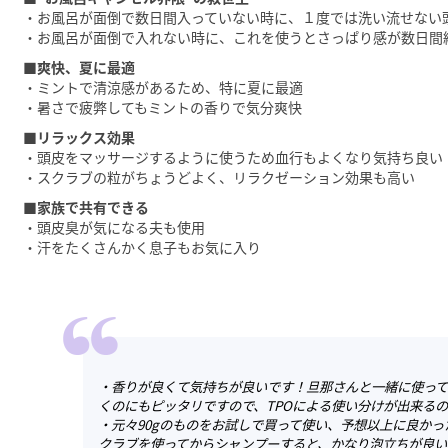
・お風呂が面倒で数日間入っていない時に、１度では洗い流せない
・お風呂が面倒で入れない時に、これを使うとさっぱり感が数日間
■爽快、夏に最適
・ミントで清涼感があるため、特に夏に最適
・暑さで疲弊してもミントの香りで気分爽快
■リラックス効果
・頭皮をマッサージするように使うため血行もよくなり気持ち良い
・スクラブの粒がちょうどよく、リラクゼーション効果も高い
■家族で共有できる
・頭皮臭が気になる夫も使用
・汗をたくさんかく息子もお気に入り
・香りが良くて気持ちが良いです！旦那さんと一緒に使って
くのにもピッタリですので、TPOによる使い分けが出来る
・元々90gのものをお試しで買って使い、予想以上に良かっ
クラブを使ってからシャンプーすると、かなり泡立ちが良い