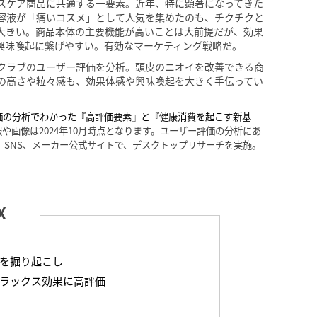
ルスケア商品に共通する一要素。近年、特に顕著になってきた
容液が「痛いコスメ」として人気を集めたのも、チクチクと
大きい。商品本体の主要機能が高いことは大前提だが、効果
興味喚起に繋げやすい。有効なマーケティング戦略だ。
スクラブのユーザー評価を分析。頭皮のニオイを改善できる商
の高さや粒々感も、効果体感や興味喚起を大きく手伝ってい
価の分析でわかった『高評価要素』と『健康消費を起こす新基
画像は2024年10月時点となります。ユーザー評価の分析にあ
、SNS、メーカー公式サイトで、デスクトップリサーチを実施。
を掘り起こし
ラックス効果に高評価