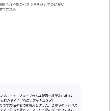
頭皮汚れや髪のベタつきを落とすのに良い
維持される
ます。チューブタイプの方は銭湯や旅行先に持ってい
のも魅力です！（引用：アットコスメ）
たので300gのものを購入しました。こちらのヘッドス
です！洗った後もスースーして夏にぴったりですし、