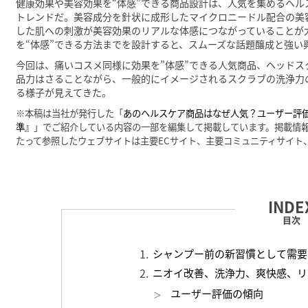
健康効果や美容効果を“体感”できる商品設計は、人気を集めるヘ
トレンドだ。美容成分を針状に成形したマイクロニードル配合の美
した肌への刺激が美容効果のリアルな体感につながっていることが
を“体感”できる方法までを設計すると、スムーズな話題醸成と強い
今回は、痛いコスメ同様に効果を”体感”できる人気商品、ヘッド
品力はさることながら、一般的にイメージされるスクラブの洗浄力
る様子が見えてきた。
※本稿は当社が発行した「
あのヘルスケア商品はなぜ人気？ユーザー評
準』
」でご紹介している内容の一部を編集して掲載しています。掲載情報や
たって参照したウェブサイトは主要ECサイト、主要コミュニティサイト
目次
シャンプー前の新習慣として需要
ニオイ改善、洗浄力、爽快感、リ
ユーザー評価の傾向