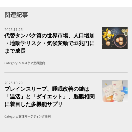
関連記事
2025.11.25
代
代替タンパク質の世界市場、人口増加
・地政学リスク・気候変動で43兆円に
まで成長
Category:
ヘルスケア業界動向
2025.10.29
温
ブレインスリープ、睡眠改善の鍵は
「温活」と「ダイエット」、脳腸相関
に着目した多機能サプリ
Category:
女性マーケティング事例