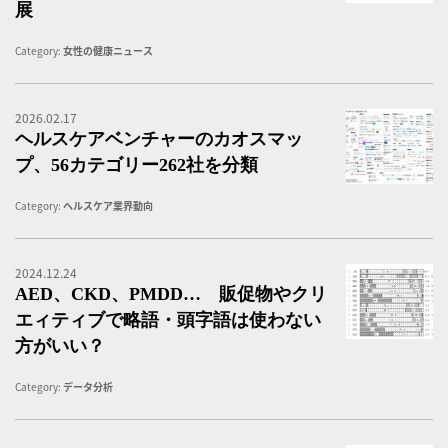
展
Category:
女性の健康ニュース
2026.02.17
ヘ
ヘルスケアベンチャーのカオスマッ
プ、56カテゴリー262社を分類
Category:
ヘルスケア業界動向
2024.12.24
A
AED、CKD、PMDD… 販促物やクリ
エィティブで略語・頭字語は使わない
方がいい？
Category:
データ分析