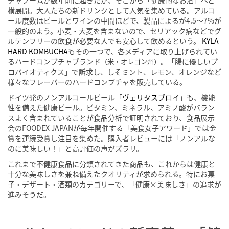
チャブームが数年前に起きたが、そこから「健康的なお酒」へと
横展開。大人たちの新ドリンクとして人気を集めている。アルコ
ール度数はビールとワインの中間ほどで、製品によるが4.5〜7%が
一般的のよう。小麦・大麦を含まないので、セリアック病などでグ
ルテンフリーの飲食が必要な人でも安心して飲めるという。
KYLA
HARD KOMBUCHA
もその一つで、各メディアに取り上げられてい
るハードコンブチャブランド
。「腸に優しいプ
（米・オレゴン州）
ロバイオティクス」で訴求し、しそミント、レモン、オレンジなど
様々なフレーバーのハードコンブチャを販売している。
ドイツ発のノンアルコールビール「
ヴェリタスブロイ
」も、機能
性を備えた健康ビール。ビタミン、ミネラル、アミノ酸がバラン
スよく含まれていることが食品分析で証明されており、食品展示
会のFOODEX JAPANが毎年開催する「美食女子アワード」では金
賞を連続受賞し注目を集めた。購入者レビューには「ノンアルな
のに美味しい！」と高評価の声がズラリ。
これまで不健康食品に分類されてきた商品も、これからは健康と
十分な美味しさを兼ね備えたクオリティが求められる。特にお菓
子・デザート・酒類のカテゴリーで、「健康×美味しさ」の追求が
進みそうだ。