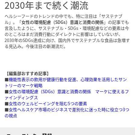
2030年まで続く潮流
ヘルシーフードのトレンドの中でも、特に注目は「サステナブ
ル」。「
女性の環境配慮（SDGs）意識と消費の関係
」の記事でも
言及したように、サステナブル・SDGs・環境配慮などの要素は今
のところはまだ消費行動にダイレクトに影響はしていないが、
2030年のSDGs達成に向け、国内外でサステナブルな食品は急増す
る見込み。今後注目の新潮流だ。
【編集部おすすめ記事】
■
機能性表示の飲用が健康行動を促進、心理効果を活用したサン
トリーのマーケ戦略
■
女性の環境配慮（SDGs）意識と消費の関係 マーケに使えるフ
ァインディングス
■
女性のウェルビーイングを阻む5つの要素
■
女性ヘルスケア市場のビジネスで差別化に迷った時に役立つ3つ
の視点