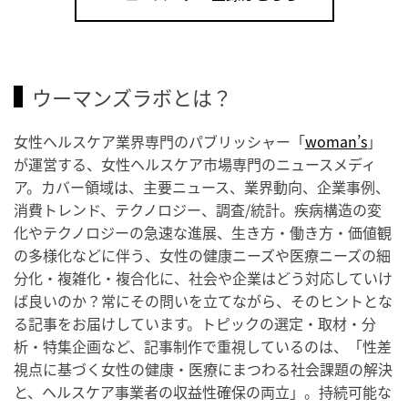
ウーマンズラボとは？
女性ヘルスケア業界専門のパブリッシャー「
woman’s
」
が運営する、女性ヘルスケア市場専門のニュースメディ
ア。カバー領域は、主要ニュース、業界動向、企業事例、
消費トレンド、テクノロジー、調査/統計。疾病構造の変
化やテクノロジーの急速な進展、生き方・働き方・価値観
の多様化などに伴う、女性の健康ニーズや医療ニーズの細
分化・複雑化・複合化に、社会や企業はどう対応していけ
ば良いのか？常にその問いを立てながら、そのヒントとな
る記事をお届けしています。トピックの選定・取材・分
析・特集企画など、記事制作で重視しているのは、「性差
視点に基づく女性の健康・医療にまつわる社会課題の解決
と、ヘルスケア事業者の収益性確保の両立」。持続可能な