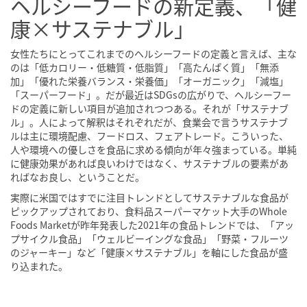
ヘルシーフードの新定義、「健
康×サステナブル」
女性たちにとってこれまでのヘルシーフードの定義と言えば、主な
のは「低カロリー・低糖質・低脂質」「高たんぱく質」「無添
加」「優れた栄養バランス・栄養価」「オーガニック」「減塩」
「スーパーフード」。だが最近はSDGsの広がりで、ヘルシーフー
ドの定義に新しい項目が追加されつつある。それが「サステナブ
ル」。人によって解釈はそれぞれだが、食業会で言うサステナブ
ルは主に環境配慮、フードロス、フェアトレード。こういった、
人や環境への優しさを食品に求める傾向が年々強まっている。単純
に健康効果があれば良いわけではなく、サステナブルの要素があ
ればなお良し、ということだ。
実際に米国ではすでに注目トレンドとしてサステナブルな食品が
ピックアップされており、食料品スーパーマケット大手のWhole
Foods Marketが昨年発表した2021年の食品トレンドでは、「アッ
プサイクル食品」「ウェルビーイングな食品」「野菜・フルーツ
のジャーキー」など「健康×サステナブル」を軸にした食品が盛
り込まれた。