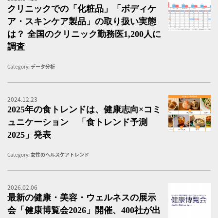
クリニックでの「化粧品」「ボディケ
ア・スキンケア製品」の取り扱い実態
は？ 全国のクリニック勤務医1,200人に
調査
Category:
データ分析
2024.12.23
食
2025年の食トレンドは、健康志向×コミ
ュニケーション 「食トレンド予測
2025」発表
Category:
女性のヘルスケアトレンド
2026.02.06
最
最新の健康・美容・ウェルネスの展示
会「健康博覧会2026」開催、400社が出