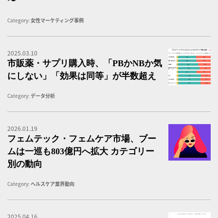
〜
Category:
女性マーケティング事例
2025.03.10
P
市販薬・サプリ購入時、「PBかNBか気
にしない」「効果は同等」が半数超え
Category:
データ分析
2026.01.19
フ
フェムテック・フェムケア市場、ブー
ムは一巡も803億円へ拡大 カテゴリー
別の動向
Category:
ヘルスケア業界動向
2025.04.16
ク