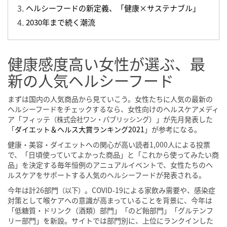
ヘルシーフードの新定義、「健康×サステナブル」
2030年まで続く潮流
健康感度高い女性が選ぶ、最
新の人気ヘルシーフード
まずは国内の人気商品から見ていこう。女性たちに人気の最新の
ヘルシーフードをチェックするなら、女性向けのヘルスケアメディ
ア「フィッテ
）」が先月発表した
（株式会社ワン・パブリッシング
「
ダイエット＆ヘルス大賞ランキング2021
」が参考になる。
健康・美容・ダイエットへの関心が高い読者1,000人による投票
で、「日頃使っていてよかった商品」と「これから使ってみたい商
品」を決定する毎年恒例のアニュアルイベントで、女性たちのヘ
ルスケアをサポートする人気のヘルシーフードが発表される。
今年は計26部門
。COVID-19による家飲み需要や、感染症
（以下）
対策として喉ケアへの意識が高まっていることを背景に、今年は
「低糖質・ドリンク（酒類）部門」「のど飴部門」「グルテンフ
リー部門」を新設。サイトでは部門別に、上位にランクインした