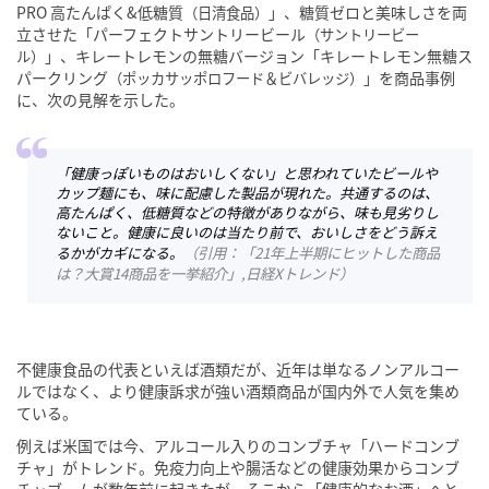
PRO 高たんぱく&低糖質
」、糖質ゼロと美味しさを両
（日清食品）
立させた「パーフェクトサントリービール
（サントリービー
」、キレートレモンの無糖バージョン「キレートレモン無糖ス
ル）
パークリング
」を商品事例
（ポッカサッポロフード＆ビバレッジ）
に、次の見解を示した。
「健康っぽいものはおいしくない」と思われていたビールや
カップ麺にも、味に配慮した製品が現れた。共通するのは、
高たんぱく、低糖質などの特徴がありながら、味も見劣りし
ないこと。健康に良いのは当たり前で、おいしさをどう訴え
るかがカギになる。
（
引用：「21年上半期にヒットした商品
は？大賞14商品を一挙紹介」,日経Xトレンド
）
不健康食品の代表といえば酒類だが、近年は単なるノンアルコー
ルではなく、より健康訴求が強い酒類商品が国内外で人気を集め
ている。
例えば米国では今、アルコール入りのコンブチャ「ハードコンブ
チャ」がトレンド。免疫力向上や腸活などの健康効果からコンブ