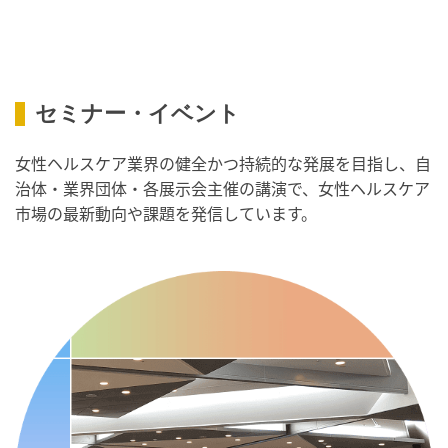
・スッキリ美腸の日
・よくばり脱毛の日
2026/09/09(水)
セミナー・イベント
・がん征圧月間
・世界アルツハイマー月間
女性ヘルスケア業界の健全かつ持続的な発展を目指し、自
・健康増進普及月間
治体・業界団体・各展示会主催の講演で、女性ヘルスケア
・歯ヂカラ探究月間
市場の最新動向や課題を発信しています。
・職場の健康診断実施強化月間
・人口内耳の日
・骨盤臓器脱 克服の日
2026/09/10(木)
・がん征圧月間
・世界アルツハイマー月間
・健康増進普及月間
・歯ヂカラ探究月間