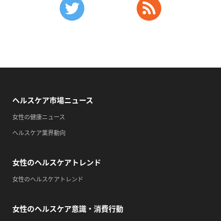
・がん征圧月間
・世界アルツハイマー月間
・健康増進普及月間
・歯ヂカラ探究月間
・職場の健康診断実施強化月間
・自殺予防週間
・育児の日
ヘルスケア市場ニュース
2026/09/13(日)
女性の健康ニュース
・がん征圧月間
ヘルスケア業界動向
・世界アルツハイマー月間
・健康増進普及月間
女性のヘルスケアトレンド
・歯ヂカラ探究月間
・職場の健康診断実施強化月間
女性のヘルスケアトレンド
・自殺予防週間
・一汁三菜の日
女性のヘルスケア意識・消費行動