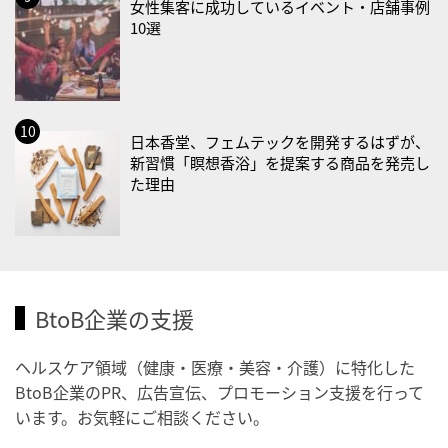
女性集客に成功しているイベント・店舗事例
・防災の日
10選
2026/09/02(水)
・がん征圧月間
・世界アルツハイマー月間
・健康増進普及月間
日本香堂、フェムテックを開発するはずが、
・歯ヂカラ探究月間
新習慣「瞑想香浴」を提案する商品を発売し
た理由
・職場の健康診断実施強化月間
2026/09/03(木)
・がん征圧月間
・世界アルツハイマー月間
BtoB企業の支援
・健康増進普及月間
・歯ヂカラ探究月間
ヘルスケア領域（健康・医療・美容・介護）に特化した
・職場の健康診断実施強化月間
BtoB企業のPR、広告宣伝、プロモーション支援を行って
・秋の睡眠の日
います。お気軽にご相談ください。
2026/09/04(金)