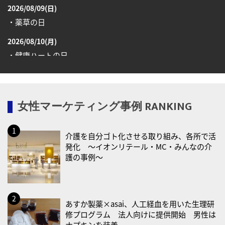
2026/08/09(日)
・薬草の日
2026/08/10(月)
・健康ハートの日
・糖化の日
2026/08/12(水)
女性マーケティング事例 RANKING
・育児の日
2026/08/13(木)
介護を自分ゴト化させる取り組み、各所で活
・一汁三菜の日
発化 〜イオンリテール・MC・みんなの介
2026/08/17(月)
護の事例〜
・減塩の日
2026/08/18(火)
・防犯の日
あすか製薬×asai、人工経血を用いた生理研
修プログラム 法人向けに提供開始 男性は
2026/08/19(水)
ナプキンを装着