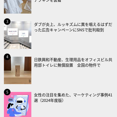
・世界人道デー
・食育の日
2026/08/21(金)
ダブが炎上、ルッキズムに異を唱えるはずだ
った広告キャンペーンにSNSで批判殺到
・治療アプリの日
・献血の日
2026/08/22(土)
・禁煙の日
日鉄興和不動産、生理用品をオフィスビル共
用部トイレに無償設置 全国の物件で
2026/08/23(日)
・不眠の日
・乳酸菌の日
2026/08/25(火)
女性の注目を集めた、マーケティング事例41
・いたわり肌の日
選（2024年度版）
2026/08/26(水)
・風呂の日