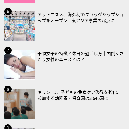
2026/08/29(土)
アットコスメ、海外初のフラッグシップショ
・筋肉強化の日
ップをオープン 東アジア事業の起点に
2026/08/30(日)
・ＥＰＡの日
2026/08/31(月)
干物女子の特徴と休日の過ごし方｜面倒くさ
・菜の日
がり女性のニーズとは？
・血管内破砕術（IVL）の日
2026/09/01(火)
・がん征圧月間
・世界アルツハイマー月間
キリンHD、子どもの免疫ケア啓発を強化、
参加する幼稚園・保育園は3,646園に
・健康増進普及月間
・歯ヂカラ探究月間
・職場の健康診断実施強化月間
・大腸がん検診の日