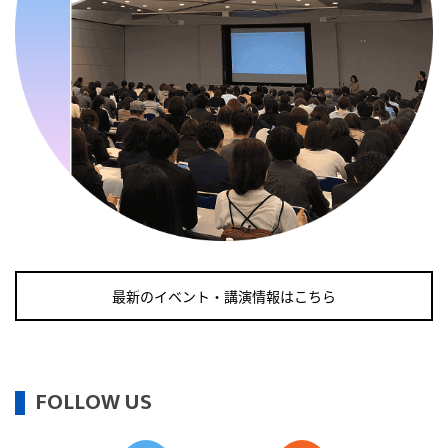
・職場の健康診断実施強化月間
・自殺予防週間
・世界自殺予防デー
・日本骨髄増殖性腫瘍の日
・知的障害者愛護デー
・糖化の日
2026/09/11(金)
・がん征圧月間
・世界アルツハイマー月間
最新のイベント・講演情報はこちら
・健康増進普及月間
・歯ヂカラ探究月間
・職場の健康診断実施強化月間
・自殺予防週間
FOLLOW US
2026/09/12(土)