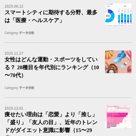
2025.06.12
ス
スマートシティに期待する分野、最多
は「医療・ヘルスケア」
Category:
データ分析
2025.11.27
女
女性はどんな運動・スポーツをしてい
る？ 20種目を年代別にランキング（10
〜70代）
Category:
データ分析
2025.12.01
＜
痩せたい理由は「恋愛」より「推し」
「盛り」「友人の目」、近年のトレン
ドがダイエット意識に影響（15〜29