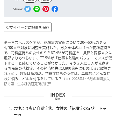
Share:
マイページに記事を保存
第一三共ヘルスケアが、花粉症の実態について20〜60代の男女
4,700人を対象に調査を実施した。男女全体の55.1%が花粉症持ち
で、花粉症持ちの女性のうち67.4%が花粉症を「風邪と同様または
風邪よりもつらい」、77.5%が「仕事や勉強のパフォーマンスが低
下する」と感じていることがわかった。今や２人に１人が発症す
る国民病の花粉症、その経済損失は3,800億円にものぼると試算さ
れ
、対策は急務だ。花粉症持ちの女性は、具体的にどんな症
（※）
状に悩み、どんな対策をしている？
（※）2023年1〜3月の経済損失
額で第一生命経済研究所が試算
目次
男性より多い自覚症状、女性の「花粉症の症状」トッ
プ12