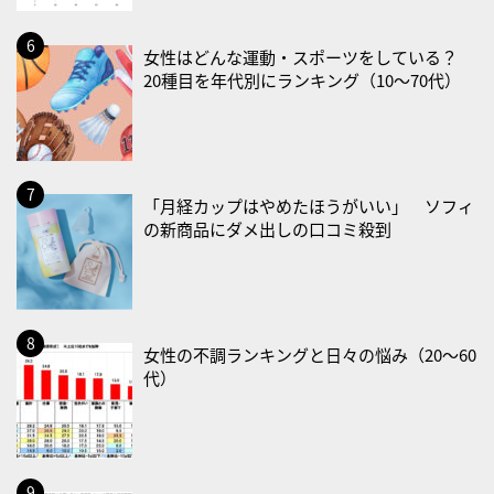
・血管内破砕術（IVL）の日
女性はどんな運動・スポーツをしている？
2026/09/01(火)
20種目を年代別にランキング（10〜70代）
・がん征圧月間
・世界アルツハイマー月間
・健康増進普及月間
・歯ヂカラ探究月間
「月経カップはやめたほうがいい」 ソフィ
の新商品にダメ出しの口コミ殺到
・職場の健康診断実施強化月間
・大腸がん検診の日
・防災の日
2026/09/02(水)
女性の不調ランキングと日々の悩み（20〜60
・がん征圧月間
代）
・世界アルツハイマー月間
・健康増進普及月間
・歯ヂカラ探究月間