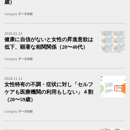
歳）
Category:
データ分析
2026.01.13
健
健康に自信がないと女性の昇進意欲は
低下、顕著な相関関係（20〜40代）
Category:
データ分析
2024.11.11
か
女性特有の不調・症状に対し「セルフ
ケアも医療機関の利用もしない」４割
（20〜59歳）
Category:
データ分析