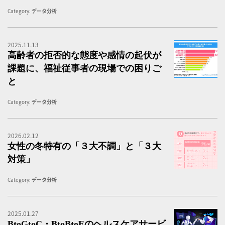
Category:
データ分析
2025.11.13
福
高齢者の拒否的な態度や感情の起伏が
課題に、福祉従事者の現場での困りご
と
Category:
データ分析
2026.02.12
9
女性の冬特有の「３大不調」と「３大
対策」
Category:
データ分析
2025.01.27
B
BtoGtoC・BtoBtoEのヘルスケアサービ