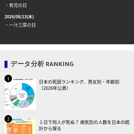
・育児の日
2026/08/13(木)
・一汁三菜の日
2026/08/17(月)
・減塩の日
2026/08/18(火)
データ分析 RANKING
・防犯の日
2026/08/19(水)
日本の死因ランキング、男女別・年齢別
・世界人道デー
（2026年公表）
・食育の日
2026/08/21(金)
・治療アプリの日
・献血の日
１日で何人が死ぬ？ 病気別の人数を日本の統
計から探る
2026/08/22(土)