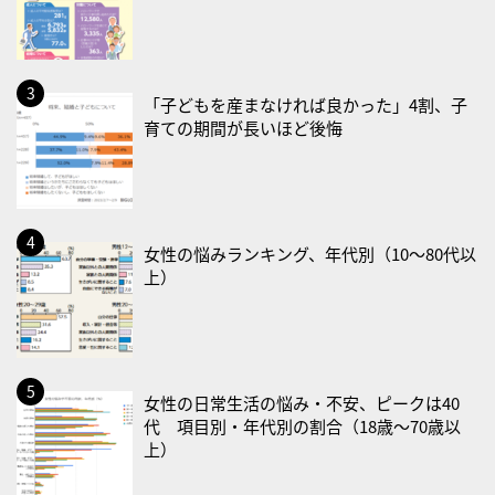
・禁煙の日
2026/08/23(日)
・不眠の日
「子どもを産まなければ良かった」4割、子
育ての期間が長いほど後悔
・乳酸菌の日
2026/08/25(火)
・いたわり肌の日
2026/08/26(水)
女性の悩みランキング、年代別（10〜80代以
・風呂の日
上）
2026/08/29(土)
・筋肉強化の日
2026/08/30(日)
女性の日常生活の悩み・不安、ピークは40
・ＥＰＡの日
代 項目別・年代別の割合（18歳〜70歳以
上）
2026/08/31(月)
・菜の日