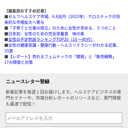
【編集部おすすめ記事】
■
セルフヘルスケア市場、6.8兆円（2023年） クロステックが将
来的な市場拡大へ寄与
‎
■
「子育てと仕事の両立」のために女性が求める、３つのこと
■
日本初、女性のための完全栄養食 味の素
■
女性の不定愁訴ランキングTOP20（10 〜80代）
■
女性の健康意識・健康行動・ヘルスリテラシーがわかる記事、
33選
■
【レポート】売れるフェムテックの「開発」と「販売戦略」
17の障壁と対策
ニュースレター登録
新着記事を毎週１回お届けします。ヘルスケアビジネスの専
門セミナーや、市場分析レポートのリリースなど、専門情報
も最速で配信！