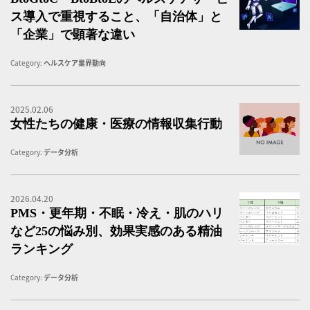
ス導入で重視すること、「自治体」と
「企業」で顕著な違い
Category:
ヘルスケア業界動向
2025.02.06
女
女性たちの健康・医療の情報収集行動
Category:
データ分析
2026.04.20
A
PMS・更年期・不眠・冷え・肌のハリ
など25の悩み別、効果実感のある精油
ランキング
Category:
データ分析