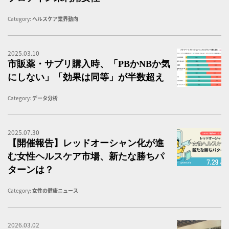
Category:
ヘルスケア業界動向
2025.03.10
P
市販薬・サプリ購入時、「PBかNBか気
にしない」「効果は同等」が半数超え
Category:
データ分析
2025.07.30
女
【開催報告】レッドオーシャン化が進
む女性ヘルスケア市場、新たな勝ちパ
ターンは？
Category:
女性の健康ニュース
2026.03.02
B