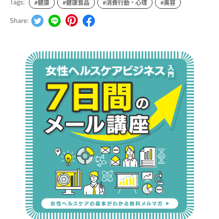
Tags:
#健康
#健康食品
#消費行動・心理
#美容
Share: