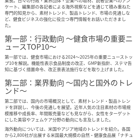
集長。日々の行政・業界団体・企業への取材、読者企業へのアン
ケート、編集部の各記者による海外視察などを通じて積み重ねた
専門的知見から、素材トレンド、製品トレンド、市場の見通しな
ど、健食ビジネスの強化に役立つ専門情報をお話いただきまし
た。
第一部：行政動向 〜健食市場の重要ニ
ュースTOP10〜
第一部では、健食市場における2024〜2025年の重要ニューストッ
プ10を解説。機能性表示食品制度の改正、GMP新指針、ステマ告
知に基づく措置命令、改正景表法施行などを取り上げました。
第二部：業界動向 〜国内と国外のトレ
ンド〜
第二部では、国内の市場概況として、素材トレンド・製品トレン
ドを詳説し、今後の見通しを展望。近年人気の注目素材の市場規
模推移や成長率、年間販売量なども見ながら、女性をターゲット
にした美容やフェムケア分野の動向にも言及しました。
海外動向については、米国やアジア地域のトレンドを紹介。各国
から2,800社が出展する米国最大規模の自然・健康食品展「ナチュ