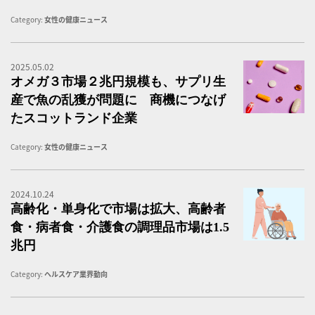
Category:
女性の健康ニュース
2025.05.02
オ
オメガ３市場２兆円規模も、サプリ生
産で魚の乱獲が問題に 商機につなげ
たスコットランド企業
Category:
女性の健康ニュース
2024.10.24
高
高齢化・単身化で市場は拡大、高齢者
食・病者食・介護食の調理品市場は1.5
兆円
Category:
ヘルスケア業界動向