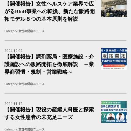
【開催報告】女性ヘルスケア業界で広
がるBtoB事業への転換、新たな販路開
拓モデル８つの基本原則を解説
Category:
女性の健康ニュース
2024.12.02
調
【開催報告】調剤薬局・医療施設・介
護施設への販路開拓を徹底解説 ～業
界商習慣・規制・営業戦略～
Category:
女性の健康ニュース
2024.11.12
【
【開催報告】現役の産婦人科医と探索
する女性患者の未充足ニーズ
Category:
女性の健康ニュース