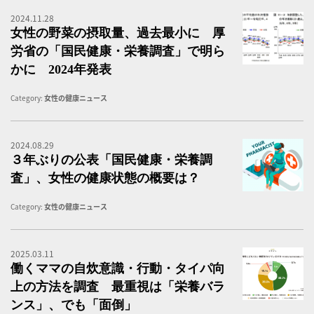
2024.11.28
女
女性の野菜の摂取量、過去最小に 厚
労省の「国民健康・栄養調査」で明ら
かに 2024年発表
Category:
女性の健康ニュース
2024.08.29
３
３年ぶりの公表「国民健康・栄養調
査」、女性の健康状態の概要は？
Category:
女性の健康ニュース
2025.03.11
【
働くママの自炊意識・行動・タイパ向
上の方法を調査 最重視は「栄養バラ
ンス」、でも「面倒」