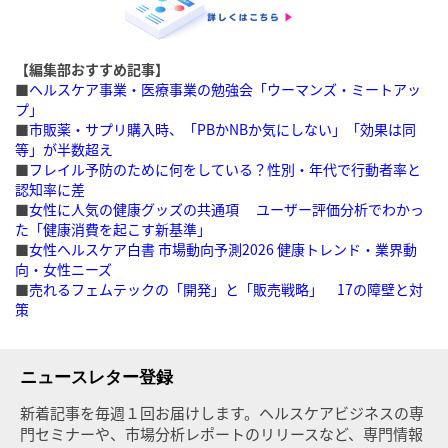
【編集部おすすめ記事】
■
ヘルスケア事業・医療事業の勉強会「ウーマンズ・ミートアッ
プ」
■
市販薬・サプリ購入時、「PBかNBか気にしない」「効果は同
等」が半数超え
■
フレイル予防のために何をしている？性別・年代で行動者率と
認知率に差
■
女性に人気の健康グッズの共通項 ユーザー評価分析でわかっ
た「健康消費を起こす新基準」
■
女性ヘルスケア白書 市場動向予測2026 健康トレンド・業界動
向・女性ニーズ
■
売れるフェムテックの「開発」と「販売戦略」 17の障壁と対
策
ニュースレター登録
新着記事を毎週１回お届けします。ヘルスケアビジネスの専
門セミナーや、市場分析レポートのリリースなど、専門情報