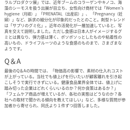
ラルプロダクツ展」では、近年ブームのコラーゲンやキノコ、海
藻のシーモスを扱う出展が目立ち、女性向け商材では「Women’s
hygiene
」「PRENATAL
」、 「Pregnancy
（月経）
（出産前）
（妊
」など、訴求の細分化が印象的だったとのこと。剤型トレンド
婦）
は「サプリのグミ化」。近年の活発化が一層加速していると、写
真を交えて説明しました。ただし食感は日本人がイメージするグ
ミとは異なり、弾力感は薄く、ボソボソっとしたものや粘着性の
高いもの、ドライフルーツのような食感のものまで、さまざまな
ようです。
Q＆A
最後のQ＆Aの時間では、「物価高の影響で、素材の仕入れコスト
が上がっている。当社でも値上げを行いたいが顧客離れを引き起
こしそうで実行できずにいる。健康食品業界全体では、値上げに
踏み切った企業はどれくらいいるのか？何か良策はあるか？」
「フェムケア商品が増えているが、各社の実態はどうなのか？各
社への取材で聞かれる傾向を教えてほしい」など、多様な質問が参
加者から寄せられ、同氏より１件ずつ回答しました。