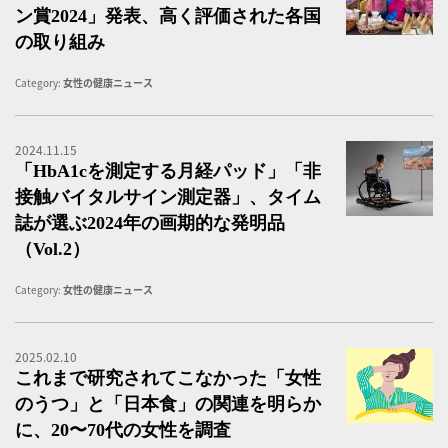
ン賞2024」発表、高く評価された各国
の取り組み
Category:
女性の健康ニュース
2024.11.15
K
「HbA1cを測定する月経パッド」「非
接触バイタルサイン測定器」、タイム
誌が選ぶ2024年の画期的な発明品
（vol.2）
Category:
女性の健康ニュース
2025.02.10
女
これまで研究されてこなかった「女性
のうつ」と「日本食」の関連を明らか
に、20〜70代の女性を調査