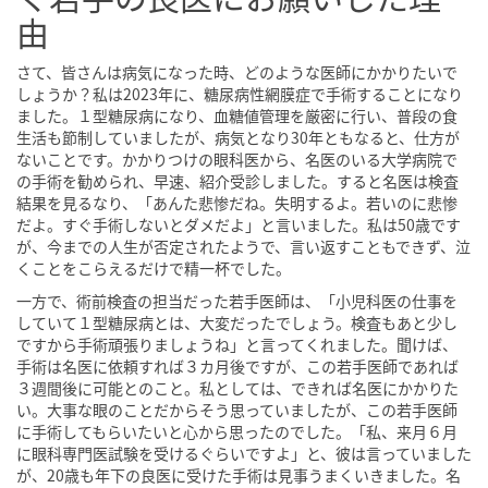
由
さて、皆さんは病気になった時、どのような医師にかかりたいで
しょうか？私は2023年に、糖尿病性網膜症で手術することになり
ました。１型糖尿病になり、血糖値管理を厳密に行い、普段の食
生活も節制していましたが、病気となり30年ともなると、仕方が
ないことです。かかりつけの眼科医から、名医のいる大学病院で
の手術を勧められ、早速、紹介受診しました。すると名医は検査
結果を見るなり、「あんた悲惨だね。失明するよ。若いのに悲惨
だよ。すぐ手術しないとダメだよ」と言いました。私は50歳です
が、今までの人生が否定されたようで、言い返すこともできず、泣
くことをこらえるだけで精一杯でした。
一方で、術前検査の担当だった若手医師は、「小児科医の仕事を
していて１型糖尿病とは、大変だったでしょう。検査もあと少し
ですから手術頑張りましょうね」と言ってくれました。聞けば、
手術は名医に依頼すれば３カ月後ですが、この若手医師であれば
３週間後に可能とのこと。私としては、できれば名医にかかりた
い。大事な眼のことだからそう思っていましたが、この若手医師
に手術してもらいたいと心から思ったのでした。「私、来月６月
に眼科専門医試験を受けるぐらいですよ」と、彼は言っていました
が、20歳も年下の良医に受けた手術は見事うまくいきました。名