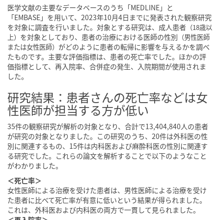
医学文献の主要なデータベースのうち「MEDLINE」と
「EMBASE」を用いて、2023年10月4日までに発表された観察研究
を対象に調査を行いました。対象とする研究は、成人患者
（18歳以
を対象としており、患者の治療における医師の性別
上）
（男性医師
がどのように患者の転帰に影響を与えるかを調べ
または女性医師）
たものです。主要な評価指標は、患者の死亡率でした。ほかの評
価指標として、再入院率、合併症の発生、入院期間が使用されま
した。
研究結果：患者さんの死亡率などは女
性医師が担当する方が低い
35件の観察研究が解析の対象となり、合計で13,404,840人の患者
が研究の対象となりました。この研究のうち、20件は外科医の性
別に関連するもの、15件は内科医および麻酔科医の性別に関連す
る研究でした。これらの論文を解析することで以下のようなこと
がわかりました。
＜死亡率＞
女性医師による治療を受けた患者は、男性医師による治療を受け
た患者に比べて死亡率が有意に低いという結果が得られました。
これは、外科医および内科医の両方で一貫して見られました。
＜再入院率＞