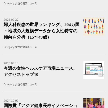
Category:
女性の健康ニュース
2025.09.22
婦
婦人科疾患の世界ランキング、204カ国
・地域の大規模データから女性特有の
傾向を分析（15〜49歳）
Category:
女性の健康ニュース
2025.03.14
女
今週の女性ヘルスケア市場ニュース、
アクセストップ10
Category:
女性の健康ニュース
2024.10.07
国
国際賞「アジア健康長寿イノベーショ