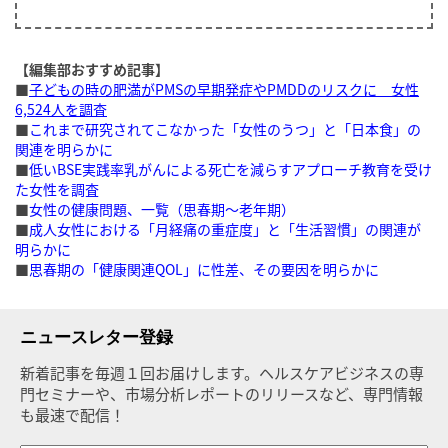
【編集部おすすめ記事】
■
子どもの時の肥満がPMSの早期発症やPMDDのリスクに 女性
6,524人を調査
■
これまで研究されてこなかった「女性のうつ」と「日本食」の
関連を明らかに
■
低いBSE実践率乳がんによる死亡を減らすアプローチ教育を受け
た女性を調査
■
女性の健康問題、一覧（思春期～老年期）
■
成人女性における「月経痛の重症度」と「生活習慣」の関連が
明らかに
■
思春期の「健康関連QOL」に性差、その要因を明らかに
ニュースレター登録
新着記事を毎週１回お届けします。ヘルスケアビジネスの専
門セミナーや、市場分析レポートのリリースなど、専門情報
も最速で配信！