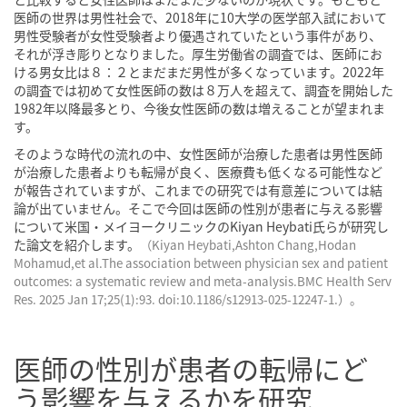
医師の世界は男性社会で、2018年に10大学の医学部入試において
男性受験者が女性受験者より優遇されていたという事件があり、
それが浮き彫りとなりました。厚生労働省の調査では、医師にお
ける男女比は８：２とまだまだ男性が多くなっています。2022年
の調査では初めて女性医師の数は８万人を超えて、調査を開始した
1982年以降最多とり、今後女性医師の数は増えることが望まれま
す。
そのような時代の流れの中、女性医師が治療した患者は男性医師
が治療した患者よりも転帰が良く、医療費も低くなる可能性など
が報告されていますが、これまでの研究では有意差については結
論が出ていません。そこで今回は医師の性別が患者に与える影響
について米国・メイヨークリニックのKiyan Heybati氏らが研究し
た論文を紹介します。
（Kiyan Heybati,Ashton Chang,Hodan
Mohamud,et al.The association between physician sex and patient
outcomes: a systematic review and meta-analysis.BMC Health Serv
Res. 2025 Jan 17;25(1):93. doi:10.1186/s12913-025-12247-1.）。
医師の性別が患者の転帰にど
う影響を与えるかを研究