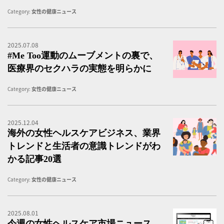
Category:
女性の健康ニュース
2025.07.08
#
#Me Too運動のムーブメントの裏で、
医療界のセクハラの実態を明らかに
Category:
女性の健康ニュース
2025.12.04
海
海外の女性ヘルスケアビジネス、業界
トレンドと生活者の意識トレンドがわ
かる記事20選
Category:
女性の健康ニュース
2025.08.01
女
今週の女性ヘルスケア市場ニュース、