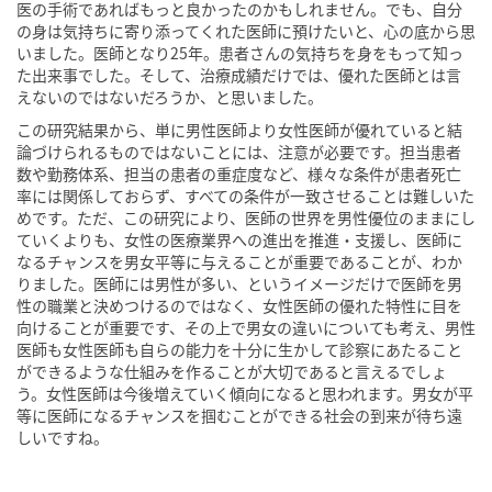
医の手術であればもっと良かったのかもしれません。でも、自分
の身は気持ちに寄り添ってくれた医師に預けたいと、心の底から思
いました。医師となり25年。患者さんの気持ちを身をもって知っ
た出来事でした。そして、治療成績だけでは、優れた医師とは言
えないのではないだろうか、と思いました。
この研究結果から、単に男性医師より女性医師が優れていると結
論づけられるものではないことには、注意が必要です。担当患者
数や勤務体系、担当の患者の重症度など、様々な条件が患者死亡
率には関係しておらず、すべての条件が一致させることは難しいた
めです。ただ、この研究により、医師の世界を男性優位のままにし
ていくよりも、女性の医療業界への進出を推進・支援し、医師に
なるチャンスを男女平等に与えることが重要であることが、わか
りました。医師には男性が多い、というイメージだけで医師を男
性の職業と決めつけるのではなく、女性医師の優れた特性に目を
向けることが重要です、その上で男女の違いについても考え、男性
医師も女性医師も自らの能力を十分に生かして診察にあたること
ができるような仕組みを作ることが大切であると言えるでしょ
う。女性医師は今後増えていく傾向になると思われます。男女が平
等に医師になるチャンスを掴むことができる社会の到来が待ち遠
しいですね。