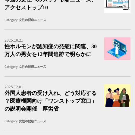
アクセストップ10
Category:
女性の健康ニュース
2025.10.21
性
性ホルモンが認知症の発症に関連、30
万人の男女を12年間追跡で明らかに
Category:
女性の健康ニュース
2025.12.01
海
外国人患者の受け入れ、どう対応する
？医療機関向け「ワンストップ窓口」
の説明会開催 厚労省
Category:
女性の健康ニュース