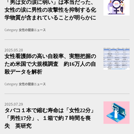
「男は女の涙に弱い」は本当だった、
女性の涙に男性の攻撃性を抑制する化
学物質が含まれていることが明らかに
Category:
女性の健康ニュース
2025.05.28
女
女性看護師の高い自殺率、実態把握の
ため米国で大規模調査 約16万人の自
殺データを解析
Category:
女性の健康ニュース
2025.07.29
タ
タバコ１本で縮む寿命は「女性22分」
「男性17分」、１箱で約７時間を喪
失 英研究