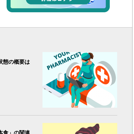
３年ぶり
状態の概要は
女性 睡
本食」の関連