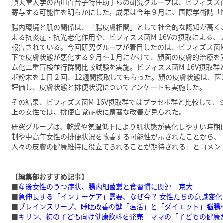
順天堂大学の西川百合子特任助手らの研究グループは、ビフィズス菌
寄与する可能性を明らかにした。成果は今年９月に、国際学術誌「Nut
腸内環境と肌の関係は、「腸皮膚相関」として社会的な認知が高く
よる抗炎症・抗光老化作用や、ビフィズス菌M-16Vの摂取による
報告されている。今回研究グループが着目したのは、ビフィズス菌M
下で皮膚状態が悪化する９月～１月にかけて、顔面の皮膚的治療を受
ム化二重盲検並行群間比較試験を実施。ビフィズス菌M-16V摂取群
ボ粉末を１日２回、12週間摂取してもらった。顔の皮膚状態は、医
評価し、皮膚状態と排便状況についてアンケートも実施した。
その結果、ビフィズス菌M-16V摂取群ではプラセボ群と比較して
上の女性では、排便自覚症状に顕著な改善が見られた。
研究グループは、乾燥や気温低下により肌状態が悪化しやすい時期に
制や中高年女性の排便状況を改善する可能性が示されたことから、
人々の皮膚の健康維持に役立てられることが期待される」とコメン
【編集部おすすめ記事】
■
産後女性のうつ症状、腸内細菌叢と食習慣に関連 京大
■
急伸長する「インナーケア」需要、なぜ今？ 女性たちの意識変
■
ブレインスリープ、睡眠改善の鍵「温活」と「ダイエット」脳腸
■
キリン、初の子ども向け健康飲料を発売 ママの「子どもの健康