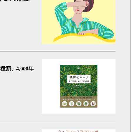
世界のハ
類、4,000年
大塚製薬