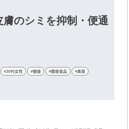
が皮膚のシミを抑制・便通
#30代女性
#健康
#健康食品
#美容