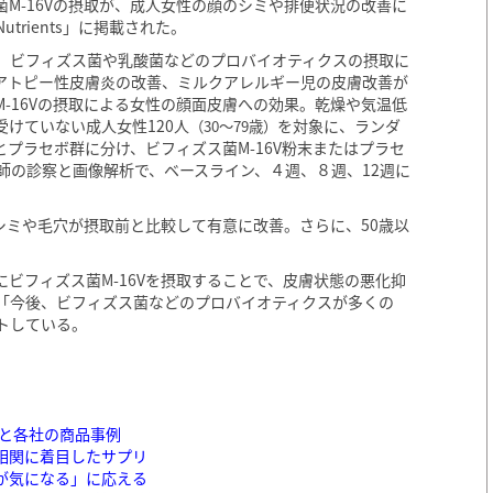
M-16Vの摂取が、成人女性の顔のシミや排便状況の改善に
rients」に掲載された。
、ビフィズス菌や乳酸菌などのプロバイオティクスの摂取に
、アトピー性皮膚炎の改善、ミルクアレルギー児の皮膚改善が
-16Vの摂取による女性の顔面皮膚への効果。乾燥や気温低
けていない成人女性120人
を対象に、ランダ
（30〜79歳）
とプラセボ群に分け、ビフィズス菌M-16V粉末またはプラセ
師の診察と画像解析で、ベースライン、４週、８週、12週に
、シミや毛穴が摂取前と比較して有意に改善。さらに、50歳以
ビフィズス菌M-16Vを摂取することで、皮膚状態の悪化抑
「今後、ビフィズス菌などのプロバイオティクスが多くの
トしている。
化と各社の商品事例
相関に着目したサプリ
が気になる」に応える