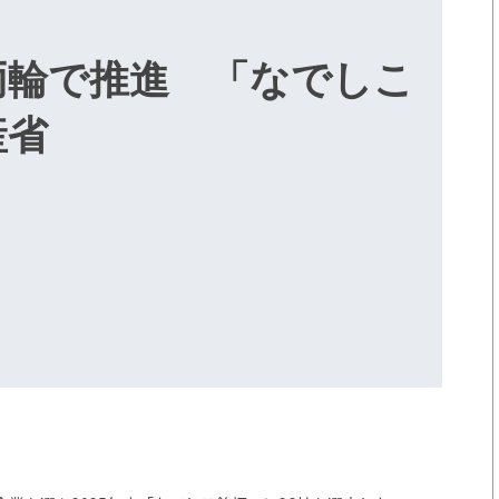
両輪で推進 「なでしこ
産省