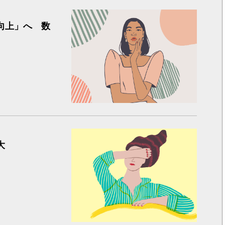
女性活躍
向上」へ 数
女性 睡
大