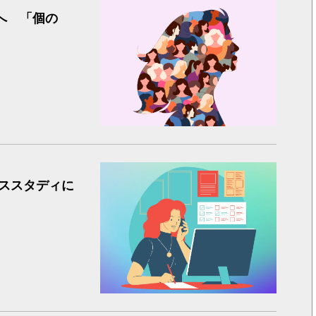
女性 イ
へ 「個の
社内で停
ススタディに