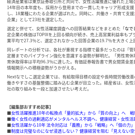
経済産業省は東京証券取引所と共同で、女性活躍推進に優れた上場企
14年目の本年度も、採用から登用までの一貫したキャリア形成支
し、18業種にわたる企業が選ばれた。同時に、共働き・共育て支援
企業」として23社を選定した。
選定と併せて、女性活躍度調査への回答結果などをまとめた「
なで
定企業の株価はTOPIXを上回る傾向が続き、売上高営業利益率もプ
業平均で27.3％と、選定されなかった回答企業の19.7％を大きく
同レポートの分析では、各社が重視する指標で最多だったのは「管
定層までのパイプライン強化を意識する姿勢が鮮明だ。「男性育休
育休取得率は平均96.3％に達した。有価証券報告書で男女間賃金差
情報開示への積極姿勢がうかがえる。
Nextなでしこ選定企業では、有給取得目標の設定や長時間労働改
働きやすさの基盤整備に踏み込む企業が目立った。経産省は、女性
社の取り組みを一段と加速させたい考えだ。
【編集部おすすめ記事】
■
女性活躍推進10年の転換点「量的拡大」から「質の向上」へ 戦
■
働く女性の過剰適応がメンタルヘルス不調へ、健康経営・女性活
■
女性活躍から10年 法令対応は「義務」から「戦略」へ「個の力
■
制度は完璧なのになぜ浸透しない？ 健康経営を阻む「見えない空