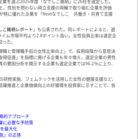
業を選ぶ2025年度「なでしこ銘柄」に26社を選定した。
援と、性別を問わない両立支援の両輪で取り組む企業を評価
が特に優れた企業を「Nextなでしこ 共働き・共育て支援
しこ銘柄レポート
」も公表された。同レポートによると、選
ライム市場平均より2.8ポイント高い。女性役員比率は選定企
上回った。
理職と管理職手前の女性比率向上」で、採用段階から意思決
取得促進」を指標に掲げる企業も年々増え、選定企業の男性
異の要因分析を開示する企業も選定企業では96.2％に上り、
善の研修実施、フェムテックを活用した女性の健康支援など、
活躍推進と企業価値向上の好循環を投資家に示すことで、各
略的アプローチ
躍に必要な予防策
」を最大化
気」の正体