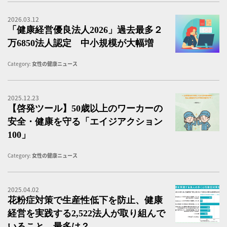
2026.03.12
「
「健康経営優良法人2026」過去最多２
万6850法人認定 中小規模が大幅増
Category:
女性の健康ニュース
2025.12.23
エ
【啓発ツール】50歳以上のワーカーの
安全・健康を守る「エイジアクション
100」
Category:
女性の健康ニュース
2025.04.02
花
花粉症対策で生産性低下を防止、健康
経営を実践する2,522法人が取り組んで
いること、最多は？