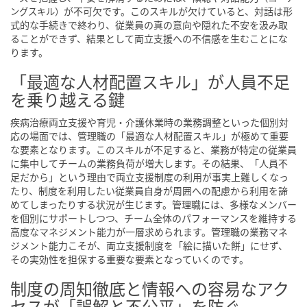
が不可欠です。このスキルが欠けていると、対話は形
ングスキル）
式的な手続きで終わり、従業員の真の意向や隠れた不安を汲み取
ることができず、結果として両立支援への不信感を生むことにな
ります。
「最適な人材配置スキル」が人員不足
を乗り越える鍵
疾病治療両立支援や育児・介護休業時の業務調整といった個別対
応の場面では、管理職の「最適な人材配置スキル」が極めて重要
な要素となります。このスキルが不足すると、業務が特定の従業員
に集中してチームの業務負荷が増大します。その結果、「人員不
足だから」という理由で両立支援制度の利用が事実上難しくなっ
たり、制度を利用したい従業員自身が周囲への配慮から利用を諦
めてしまったりする状況が生じます。管理職には、多様なメンバー
を個別にサポートしつつ、チーム全体のパフォーマンスを維持する
高度なマネジメント能力が一層求められます。管理職の業務マネ
ジメント能力こそが、両立支援制度を「絵に描いた餅」にせず、
その実効性を担保する重要な要素となっていくのです。
制度の周知徹底と情報への容易なアク
セスが「誤解と不公平」を防ぐ