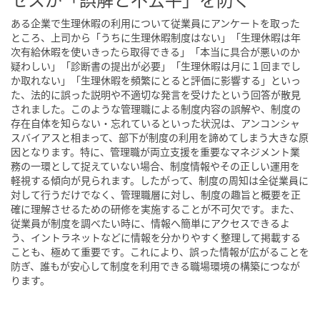
ある企業で生理休暇の利用について従業員にアンケートを取った
ところ、上司から「うちに生理休暇制度はない」「生理休暇は年
次有給休暇を使いきったら取得できる」「本当に具合が悪いのか
疑わしい」「診断書の提出が必要」「生理休暇は月に１回までし
か取れない」「生理休暇を頻繁にとると評価に影響する」といっ
た、法的に誤った説明や不適切な発言を受けたという回答が散見
されました。このような管理職による制度内容の誤解や、制度の
存在自体を知らない・忘れているといった状況は、アンコンシャ
スバイアスと相まって、部下が制度の利用を諦めてしまう大きな原
因となります。特に、管理職が両立支援を重要なマネジメント業
務の一環として捉えていない場合、制度情報やその正しい運用を
軽視する傾向が見られます。したがって、制度の周知は全従業員に
対して行うだけでなく、管理職層に対し、制度の趣旨と概要を正
確に理解させるための研修を実施することが不可欠です。また、
従業員が制度を調べたい時に、情報へ簡単にアクセスできるよ
う、イントラネットなどに情報を分かりやすく整理して掲載する
ことも、極めて重要です。これにより、誤った情報が広がることを
防ぎ、誰もが安心して制度を利用できる職場環境の構築につなが
ります。