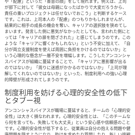
や「配慮」といった「善意の顔」をして現れます。例えば、上司
が部下に対して「彼女は母親になったばかりで大変だろうから、
責任の重いプロジェクトは任せないでおこう」と判断するケース
です。これは、上司本人の「配慮」のつもりかもしれませんが、
結果的に相手の成長の機会を奪い、キャリアの選択肢を狭めてし
まいます。発言した側に悪気がなかったとしても、言われた側にと
っては「キャリアの扉を閉ざされた」と感じてしまうのです。この
ような「キャリアに響くかもしれない」という不安に加えて、「自
分が両立支援制度を使えば周囲に負担をかけるのではないか」と
いう心理的な懸念が一層不安を増幅します。こうしたアンコンシャ
スバイアスが組織に蔓延することで、「キャリアに悪影響が出る
のではないか」「周りに迷惑がかかるのではないか」「上司が理
解してくれないのではないか」といった、制度利用への強い心理
的障壁が形成されてしまうのです。
制度利用を妨げる心理的安全性の低下
とタブー視
アンコンシャスバイアスが職場に蔓延すると、チームの「心理的安
全性」は大きく損なわれます。心理的安全性とは、「このチームな
ら何を言っても、失敗しても大丈夫」という安心感や信頼感のこと
です。心理的安全性が低下すると、従業員は自分の抱える問題や健
康問題を隠すようになり、助けを求めたり質問したり、新しい挑戦