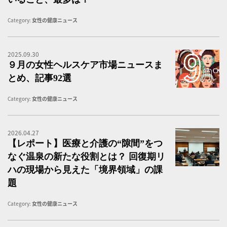
Category:
女性の健康ニュース
2025.09.30
９
９月の女性ヘルスケア市場ニュースま
とめ、記事92選
Category:
女性の健康ニュース
2026.04.27
医
【レポート】医療と介護の“隙間”をつ
なぐ温泉の新たな役割とは？ 回復期リ
ハの現場から見えた「境界領域」の課
題
Category:
女性の健康ニュース