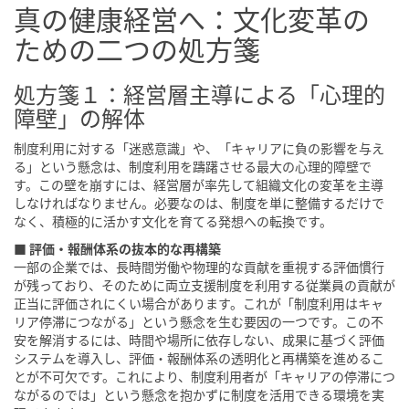
真の健康経営へ：文化変革の
ための二つの処方箋
処方箋１：経営層主導による「心理的
障壁」の解体
制度利用に対する「迷惑意識」や、「キャリアに負の影響を与え
る」という懸念は、制度利用を躊躇させる最大の心理的障壁で
す。この壁を崩すには、経営層が率先して組織文化の変革を主導
しなければなりません。必要なのは、制度を単に整備するだけで
なく、積極的に活かす文化を育てる発想への転換です。
■ 評価・報酬体系の抜本的な再構築
一部の企業では、長時間労働や物理的な貢献を重視する評価慣行
が残っており、そのために両立支援制度を利用する従業員の貢献が
正当に評価されにくい場合があります。これが「制度利用はキャ
リア停滞につながる」という懸念を生む要因の一つです。この不
安を解消するには、時間や場所に依存しない、成果に基づく評価
システムを導入し、評価・報酬体系の透明化と再構築を進めるこ
とが不可欠です。これにより、制度利用者が「キャリアの停滞につ
ながるのでは」という懸念を抱かずに制度を活用できる環境を実