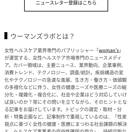
ニュースレター登録はこちら
ウーマンズラボとは？
女性ヘルスケア業界専門のパブリッシャー「
woman’s
」
が運営する、女性ヘルスケア市場専門のニュースメディ
ア。カバー領域は、主要ニュース、業界動向、企業事例、
消費トレンド、テクノロジー、調査/統計。疾病構造の変
化やテクノロジーの急速な進展、生き方・働き方・価値観
の多様化などに伴う、女性の健康ニーズや医療ニーズの細
分化・複雑化・複合化に、社会や企業はどう対応していけ
ば良いのか？常にその問いを立てながら、そのヒントとな
る記事をお届けしています。トピックの選定・取材・分
析・特集企画など、記事制作で重視しているのは、「性差
視点に基づく女性の健康・医療にまつわる社会課題の解決
と、ヘルスケア事業者の収益性確保の両立」。持続可能な