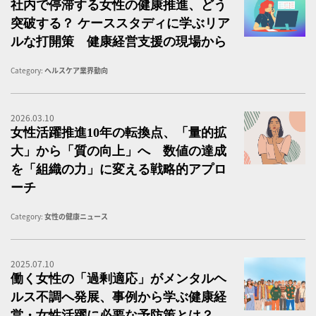
社内で停滞する女性の健康推進、どう
突破する？ ケーススタディに学ぶリア
ルな打開策 健康経営支援の現場から
Category:
ヘルスケア業界動向
2026.03.10
女
女性活躍推進10年の転換点、「量的拡
大」から「質の向上」へ 数値の達成
を「組織の力」に変える戦略的アプロ
ーチ
Category:
女性の健康ニュース
2025.07.10
働
働く女性の「過剰適応」がメンタルヘ
ルス不調へ発展、事例から学ぶ健康経
営・女性活躍に必要な予防策とは？