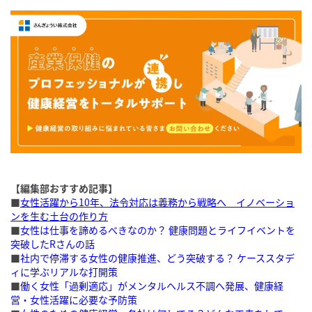
【編集部おすすめ記事】
■
女性活躍から10年、法令対応は義務から戦略へ イノベーショ
ンを生む土台の作り方
■
女性は仕事を諦めるべきなのか？ 健康問題とライフイベントを
突破したRさんの話
■
社内で停滞する女性の健康推進、どう突破する？ ケーススタデ
ィに学ぶリアルな打開策
■
働く女性「過剰適応」がメンタルヘルス不調へ発展、健康経
営・女性活躍に必要な予防策