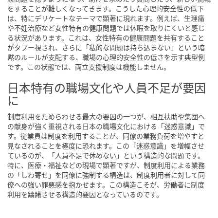
をすることが難しくなってきます。こうした心理的安全性の低下
は、特にデリケートなテーマで顕著に現れます。例えば、生理痛
や不妊治療など女性特有の健康問題では休暇を取りにくいと感じ
る状況があります。これは、女性特有の健康問題を共有すること
がタブー視され、さらに「私的な問題は持ち込まない」という暗
黙のルールが支配する、職場の心理的安全性の低さを示す典型例
です。この状態では、両立支援制度は機能しません。
日本特有の職場文化や人員不足が要因
に
制度利用をためらわせる最大の要因の一つが、相互扶助や集団へ
の献身が強く重視される日本の職場文化における「迷惑意識」で
す。従業員は制度を利用することが、同僚の業務負荷を増やすと
見なされることを極度に恐れます。この「迷惑意識」を増幅させ
ているのが、「人員不足で休めない」という構造的な問題です。
特に、医療・福祉などの現場で顕著ですが、制度利用による業務
の「しわ寄せ」を同僚に強制する構造は、制度利用者に対して同
僚への強い罪悪感を抱かせます。この構造こそが、労働者に制度
利用を躊躇させる構造的要因となっているのです。