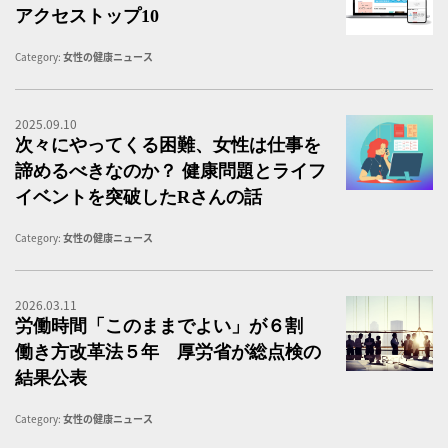
アクセストップ10
Category:
女性の健康ニュース
2025.09.10
次
次々にやってくる困難、女性は仕事を
諦めるべきなのか？ 健康問題とライフ
イベントを突破したRさんの話
Category:
女性の健康ニュース
2026.03.11
労
労働時間「このままでよい」が６割
働き方改革法５年 厚労省が総点検の
結果公表
Category:
女性の健康ニュース