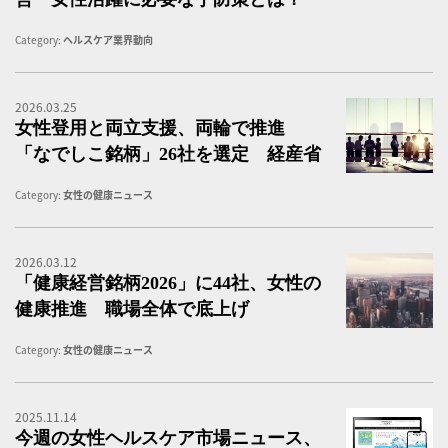
Category:
ヘルスケア業界動向
2026.03.25
女
女性登用と両立支援、両輪で推進
「なでしこ銘柄」26社を選定 経産省
Category:
女性の健康ニュース
2026.03.12
「
「健康経営銘柄2026」に44社、女性の
健康推進 職場全体で底上げ
Category:
女性の健康ニュース
2025.11.14
女
今週の女性ヘルスケア市場ニュース、