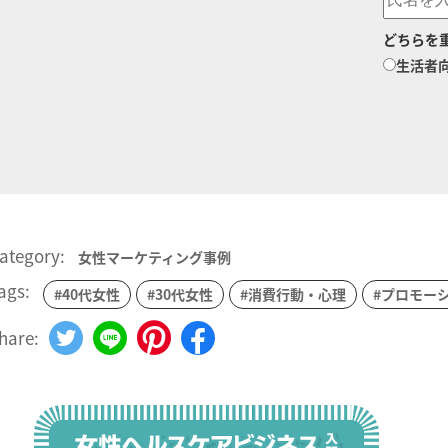
どちらを
生活者
ategory:
女性マーケティング事例
ags:
#40代女性
#30代女性
#消費行動・心理
#プロモー
hare: