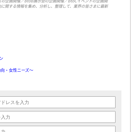
企画開催／BtoB展示会の企画開催／BtoCイベントの企画開
向に関する情報を集め、分析し、整理して、業界の皆さまに最新
ン
動向・女性ニーズ〜