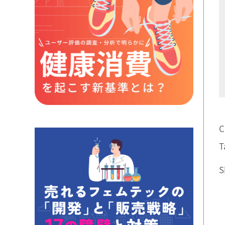
C
T
S