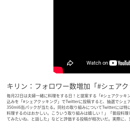
キリン：フォロワー数増加「#シェアク
毎月22日は夫婦一緒に料理をする日！と提案する「#シェアクッキ
込みを「#シェアクッキング」でTwitterに投稿すると、抽選で
350ml6缶パックが当たる。同社の取り組みについてTwitter
料理するのはおかしい。こういう取り組みは嬉しい！」「普段料理
てみたいね、と話した」などと評価する投稿が相次いだ。実際に、