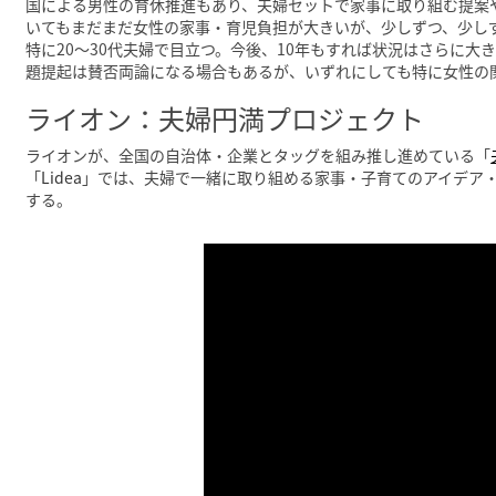
国による男性の育休推進もあり、夫婦セットで家事に取り組む提案
いてもまだまだ女性の家事・育児負担が大きいが、少しずつ、少し
特に20～30代夫婦で目立つ。今後、10年もすれば状況はさらに
題提起は賛否両論になる場合もあるが、いずれにしても特に女性の
ライオン：夫婦円満プロジェクト
ライオンが、全国の自治体・企業とタッグを組み推し進めている「
「
Lidea
」では、夫婦で一緒に取り組める家事・子育てのアイデア
する。