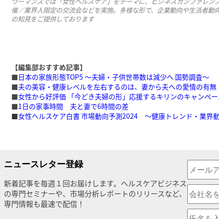
ウーマンズでは「女性ヘルスケア」をテーマに、ビジネスカンファレンスの
催／業界人限定の交流会などを実施。多様な形で、企業動向や生活者動
の知見をご提供しております
【編集部おすすめ記事】
■
日本の家族形態TOP5 ～夫婦・子供世帯数は減少へ 国勢調査～
■
夫の美容・健康レベルを左右するのは、妻から夫への愛情の有無
■
女性から好評価 「今どき夫婦の形」応援するキリンのキャンペー
■
1日の家事時間 夫と妻で6時間の差
■
女性ヘルスケア白書 市場動向予測2024 〜健康トレンド・業界
ニュースレター登録
新着記事を毎週１回お届けします。ヘルスケアビジネス
の専門セミナーや、市場分析レポートのリリースなど、
専門情報も最速で配信！