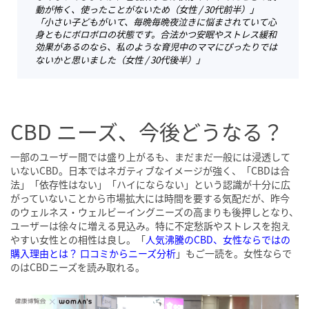
動が怖く、使ったことがないため
（女性 / 30代前半）
」
「小さい子どもがいて、毎晩毎晩夜泣きに悩まされていて心
身ともにボロボロの状態です。合法かつ安眠やストレス緩和
効果があるのなら、私のような育児中のママにぴったりでは
ないかと思いました
（女性 / 30代後半）
」
CBD ニーズ、今後どうなる？
一部のユーザー間では盛り上がるも、まだまだ一般には浸透して
いないCBD。日本ではネガティブなイメージが強く、「CBDは合
法」「依存性はない」「ハイにならない」という認識が十分に広
がっていないことから市場拡大には時間を要する気配だが、昨今
のウェルネス・ウェルビーイングニーズの高まりも後押しとなり、
ユーザーは徐々に増える見込み。特に不定愁訴やストレスを抱え
やすい女性との相性は良し。「
人気沸騰のCBD、女性ならではの
購入理由とは？ 口コミからニーズ分析
」もご一読を。女性ならで
のはCBDニーズを読み取れる。