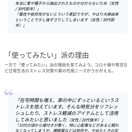
本当に茎や種子から抽出されたものか分からないため
（女性
/ 30代前半）
」
「毒性や依存性がないとういう表記ですが、やはり大麻由来
ということで少し後ずさりしてしまいます
（女性 / 30代前
半）
」
「使ってみたい」派の理由
一方で「使ってみたい」派の理由を見てみよう。コロナ禍や育児な
ど日常生活のストレス対策や薬の代用ニーズがうかがえる。
「在宅時間も増え、家の中にずっといるというス
トレスを抱えています。そんな時気分をリフレッ
シュしたり、ストレス軽減のアイテムとして活用
してみたいと思いました
」
（女性 / 20代後半）
「10代の頃から寝付きが悪く、特に心配事などがあると眠れ
なくなってしまうが、睡眠薬などは依存や、やめたときの反