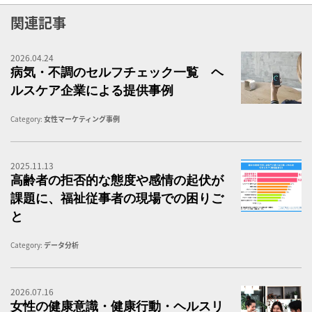
関連記事
2026.04.24
セ
病気・不調のセルフチェック一覧 ヘ
ルスケア企業による提供事例
Category:
女性マーケティング事例
2025.11.13
福
高齢者の拒否的な態度や感情の起伏が
課題に、福祉従事者の現場での困りご
と
Category:
データ分析
2026.07.16
女
女性の健康意識・健康行動・ヘルスリ