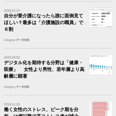
2026.01.15
老
自分が要介護になったら誰に面倒見て
ほしい？最多は「介護施設の職員」で
６割
Category:
データ分析
2025.04.02
医
デジタル化を期待する分野は「健康・
医療」 女性より男性、若年層より高
齢層に顕著
Category:
データ分析
2024.11.20
働
働く女性のストレス、ピーク期を分