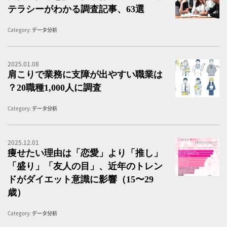
テラシーがわかる調査記事、63選
Category:
データ分析
2025.01.08
肩
肩こりで業務に支障が出やすい職業は
？20職種1,000人に調査
Category:
データ分析
2025.12.01
＜
痩せたい理由は「恋愛」より「推し」
「盛り」「友人の目」、近年のトレン
ドがダイエット意識に影響（15〜29
歳）
Category:
データ分析