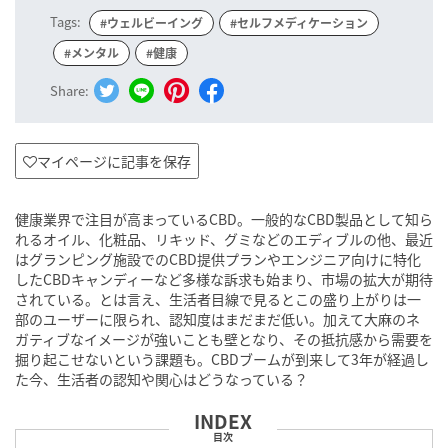
Tags:
#ウェルビーイング
#セルフメディケーション
#メンタル
#健康
Share:
マイページに記事を保存
健康業界で注目が高まっているCBD。一般的なCBD製品として知ら
れるオイル、化粧品、リキッド、グミなどのエディブルの他、最近
はグランピング施設でのCBD提供プランやエンジニア向けに特化
したCBDキャンディーなど多様な訴求も始まり、市場の拡大が期待
されている。とは言え、生活者目線で見るとこの盛り上がりは一
部のユーザーに限られ、認知度はまだまだ低い。加えて大麻のネ
ガティブなイメージが強いことも壁となり、その抵抗感から需要を
掘り起こせないという課題も。CBDブームが到来して3年が経過し
た今、生活者の認知や関心はどうなっている？
目次