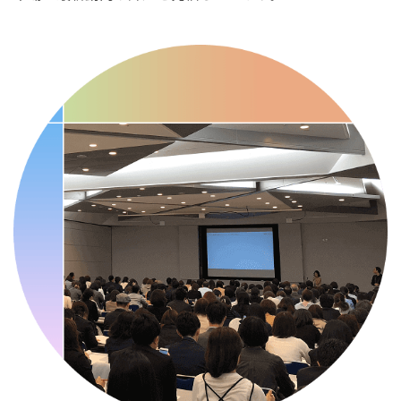
・健康増進普及月間
・歯ヂカラ探究月間
・職場の健康診断実施強化月間
・人口内耳の日
・骨盤臓器脱 克服の日
2026/09/10(木)
・がん征圧月間
・世界アルツハイマー月間
・健康増進普及月間
・歯ヂカラ探究月間
・職場の健康診断実施強化月間
・自殺予防週間
・世界自殺予防デー
・日本骨髄増殖性腫瘍の日
・知的障害者愛護デー