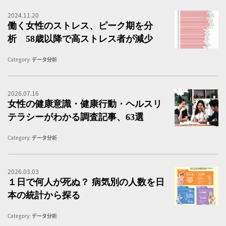
2024.11.20
働
働く女性のストレス、ピーク期を分
析 58歳以降で高ストレス者が減少
Category:
データ分析
2026.07.16
女
女性の健康意識・健康行動・ヘルスリ
テラシーがわかる調査記事、63選
Category:
データ分析
2026.03.03
１
１日で何人が死ぬ？ 病気別の人数を日
本の統計から探る
Category:
データ分析