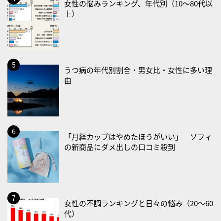
女性の悩みランキング、年代別（10〜80代以
上）
2026/08/22(土)
・禁煙の日
2026/08/23(日)
・不眠の日
うつ病の年代別割合・男女比・女性に多い理
・乳酸菌の日
由
2026/08/25(火)
・いたわり肌の日
2026/08/26(水)
「月経カップはやめたほうがいい」 ソフィ
・風呂の日
の新商品にダメ出しの口コミ殺到
2026/08/29(土)
・筋肉強化の日
2026/08/30(日)
女性の不調ランキングと日々の悩み（20〜60
・ＥＰＡの日
代）