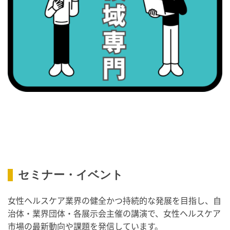
・世界アルツハイマー月間
・健康増進普及月間
・歯ヂカラ探究月間
・職場の健康診断実施強化月間
2026/09/08(火)
・がん征圧月間
・世界アルツハイマー月間
・健康増進普及月間
・歯ヂカラ探究月間
・職場の健康診断実施強化月間
・スッキリ美腸の日
セミナー・イベント
・よくばり脱毛の日
2026/09/09(水)
女性ヘルスケア業界の健全かつ持続的な発展を目指し、自
治体・業界団体・各展示会主催の講演で、女性ヘルスケア
・がん征圧月間
市場の最新動向や課題を発信しています。
・世界アルツハイマー月間