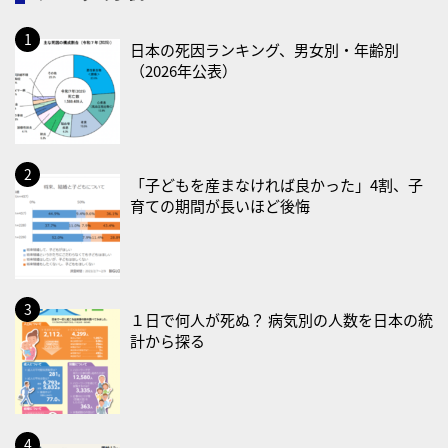
2026/08/12(水)
日本の死因ランキング、男女別・年齢別
・育児の日
（2026年公表）
2026/08/13(木)
・一汁三菜の日
2026/08/17(月)
・減塩の日
「子どもを産まなければ良かった」4割、子
育ての期間が長いほど後悔
2026/08/18(火)
・防犯の日
2026/08/19(水)
・世界人道デー
１日で何人が死ぬ？ 病気別の人数を日本の統
計から探る
・食育の日
2026/08/21(金)
・治療アプリの日
・献血の日