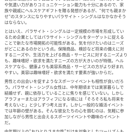
や気遣い力がありコミュニケーション能力も十分にあるので、家
族や親戚にヘルスケアギフトを贈る発想があるが、
“
何でも親まか
せ
”
のスタンスになりやすいパラサイト・シングルはなかなかそう
はならない。
とはいえ、パラサイト・シングルは一定規模の市場を形成してい
るため企業としてはパラサイト・シングルをターゲットに捉える
ことで新たな市場開拓の可能性がある。気を付けたいのはニーズ
がどこにあるのかという点。保険商品、検診など将来の備えに対
するニーズや、生活力を上げる商品・サービスに対するニーズより
も、趣味嗜好・欲求を満たすニーズの方が大きいのが特徴。ヘル
スケアなら、健康よりも美容系商品・サービスの方がより好まれ
やすい。美容は趣味嗜好・欲求を満たす要素が強いからだ。
男性との出会いを促すようなスポーツイベントも相性が良いだろ
う。パラサイト・シングル女性は、中年期頃までは実家暮らしで
結婚せず、親に依存していることに焦りを感じていない。しかし
アラフォーまたはアラフィフになる頃には「そろそろ私も将来を
考えないと」と少しずつ考え出す。しかし一般的な婚活イベント
では年齢の壁がある。そんな彼女たちの心を掴むのは、気軽に参
加しながら男性と出会えるスポーツイベントや趣味のイベント
だ。
中年期以上の“おひとりさま女性”だけを対象としたツーリズムも