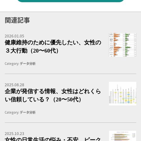
関連記事
2026.01.05
健
健康維持のために優先したい、女性の
３大行動（20〜60代）
Category:
データ分析
2025.08.28
企
企業が発信する情報、女性はどれくら
い信頼している？（20〜50代）
Category:
データ分析
2025.10.23
女
女性の日常生活の悩み・不安、ピーク