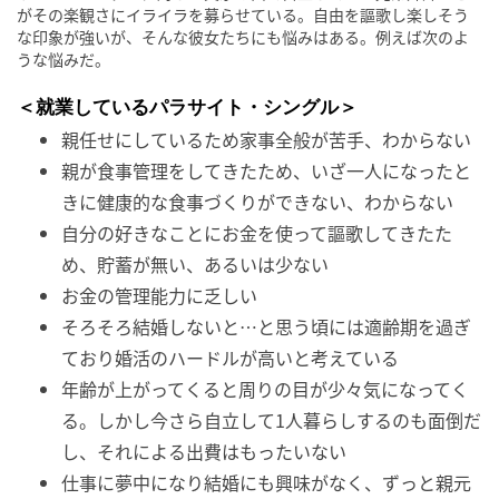
がその楽観さにイライラを募らせている。自由を謳歌し楽しそう
な印象が強いが、そんな彼女たちにも悩みはある。例えば次のよ
うな悩みだ。
＜就業しているパラサイト・シングル＞
親任せにしているため家事全般が苦手、わからない
親が食事管理をしてきたため、いざ一人になったと
きに健康的な食事づくりができない、わからない
自分の好きなことにお金を使って謳歌してきたた
め、貯蓄が無い、あるいは少ない
お金の管理能力に乏しい
そろそろ結婚しないと…と思う頃には適齢期を過ぎ
ており婚活のハードルが高いと考えている
年齢が上がってくると周りの目が少々気になってく
る。しかし今さら自立して1人暮らしするのも面倒だ
し、それによる出費はもったいない
仕事に夢中になり結婚にも興味がなく、ずっと親元