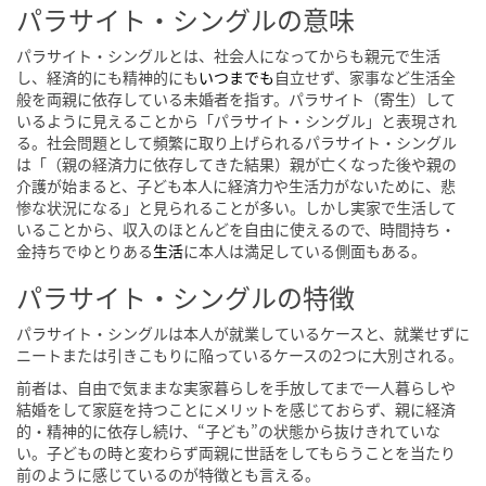
パラサイト・シングルの意味
パラサイト・シングルとは、社会人になってからも親元で生活
し、経済的にも精神的にも
いつまでも
自立せず、家事など生活全
般を両親に依存している未婚者を指す。パラサイト（寄生）して
いるように見えることから「パラサイト・シングル」と表現され
る。社会問題として頻繁に取り上げられるパラサイト・シングル
は「（親の経済力に依存してきた結果）親が亡くなった後や親の
介護が始まると、子ども本人に経済力や生活力がないために、悲
惨な状況になる」と見られることが多い。しかし実家で生活して
いることから、収入のほとんどを自由に使えるので、時間持ち・
金持ちでゆとりある
生活
に本人は満足している側面もある。
パラサイト・シングルの特徴
パラサイト・シングルは本人が就業しているケースと、就業せずに
ニートまたは引きこもりに陥っているケースの2つに大別される。
前者は、自由で気ままな実家暮らしを手放してまで一人暮らしや
結婚をして家庭を持つことにメリットを感じておらず、親に経済
的・精神的に依存し続け、“子ども”の状態から抜けきれていな
い。子どもの時と変わらず両親に世話をしてもらうことを当たり
前のように感じているのが特徴とも言える。