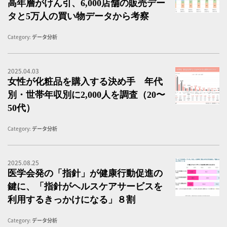
高年層がけん引、6,000店舗の販売デー
タと5万人の買い物データから考察
Category:
データ分析
2025.04.03
女
女性が化粧品を購入する決め手 年代
別・世帯年収別に2,000人を調査（20〜
50代）
Category:
データ分析
2025.08.25
生
医学会発の「指針」が健康行動促進の
鍵に、「指針がヘルスケアサービスを
利用するきっかけになる」８割
Category:
データ分析