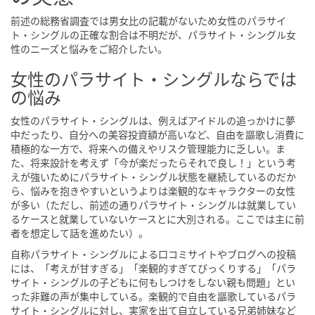
前述の総務省調査では男女比の記載がないため女性のパラサイ
ト・シングルの正確な割合は不明だが、パラサイト・シングル女
性のニーズと悩みをご紹介したい。
女性のパラサイト・シングルならでは
の悩み
女性のパラサイト・シングルは、例えばアイドルの追っかけに夢
中だったり、自分への美容投資額が高いなど、自由を謳歌し消費に
積極的な一方で、将来への備えやリスク管理能力に乏しい。ま
た、将来設計を考えず「今が楽だったらそれで良し！」という考
えが強いためにパラサイト・シングル状態を継続しているのだか
ら、悩みを抱きやすいというよりは楽観的なキャラクターの女性
が多い（ただし、前述の通りパラサイト・シングルは就業してい
るケースと就業していないケースとに大別される。ここでは主に前
者を想定して話を進めたい）。
自称パラサイト・シングルによる口コミサイトやブログへの投稿
には、「考えが甘すぎる」「楽観的すぎてびっくりする」「パラ
サイト・シングルの子どもに何もしつけをしない親も問題」とい
った非難の声が集中している。楽観的で自由を謳歌しているパラ
サイト・シングルに対し、実家を出て自立している兄弟姉妹など