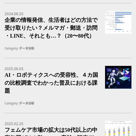
2024.08.20
企
企業の情報発信、生活者はどの方法で
受け取りたい？メルマガ・郵送・訪問
・LINE、それとも…？（20〜80代）
Category:
データ分析
2025.06.03
A
AI・ロボティクスへの受容性、４カ国
の比較調査でわかった普及における課
題
Category:
データ分析
2025.02.25
イ
フェムケア市場の拡大は50代以上の中