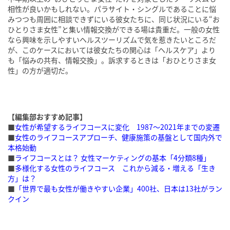
相性が良いかもしれない。パラサイト・シングルであることに悩
みつつも周囲に相談できずにいる彼女たちに、同じ状況にいる“お
ひとりさま女性”と集い情報交換ができる場は貴重だ。一般の女性
なら興味を示しやすいヘルスツーリズムで気を惹きたいところだ
が、このケースにおいては彼女たちの関心は「ヘルスケア」より
も「悩みの共有、情報交換」。訴求するときは「おひとりさま女
性」の方が適切だ。
【編集部おすすめ記事】
■
女性が希望するライフコースに変化 1987〜2021年までの変遷
■
女性のライフコースアプローチ、健康施策の基盤として国内外で
本格始動
■
ライフコースとは？ 女性マーケティングの基本「4分類8種」
■
多様化する女性のライフコース これから減る・増える「生き
方」は？
■
「世界で最も女性が働きやすい企業」400社、日本は13社がラン
クイン