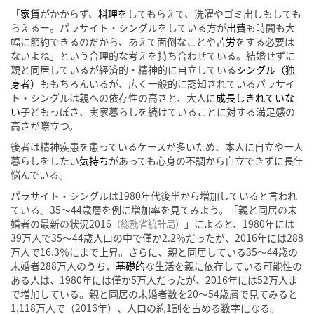
「
家賃
がかからず、
料理を
してもらえて、洗濯やゴミ出しもしても
らえるー。パラサイト・シングルをしている方が
出費
も時間も大
幅に節約できるのだから、あえて面倒なことや
苦労
をする必要は
ないよね」という合理的な考えを持ち合わせている。結婚せずに
親と同居しているが経済的・精神的に自立している
シングル（独
身者）
ももちろんいるが、広く一般的に認知されているパラサイ
ト・シングルは親への依存性の高さと、大人に
成長しきれていな
い
子どもっぽさ、実家暮らしを続けていることに対する満足感の
高さが際立つ。
後者は精神疾患を患っているケースが多いため、本人に自立や一人
暮らしをしたい
気持ち
があっても心身の不調から自立できずに長年
悩んでいる。
パラサイト・シングルは1980年代後半から増加していると言われ
ている。35～44歳層を例に増加率を見てみよう。「親と同居の未
婚者の最新の状況2016
」によると、1980年には
（総務省統計局）
39万人で35～44歳人口の中で僅か2.2％だったが、2016年には288
万人で16.3％にまで上昇。さらに、親と同居している35～44歳の
未婚者288万人のうち、
基礎的
な生活を親に依存している可能性の
ある人は、1980年には僅か5万人だったが、2016年には52万人ま
で増加している。親と同居の未婚者数を20～54歳層で見てみると
1,118万人で（2016年）、人口の約1割を占める数字になる。