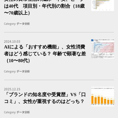
は40代 項目別・年代別の割合（18歳
〜70歳以上）
Category:
データ分析
2024.10.03
「
AIによる「おすすめ機能」、女性消費
者はどう感じている？ 年齢で顕著な差
（10〜80代）
Category:
データ分析
2025.12.15
「
「ブランドの知名度や受賞歴」VS「口
コミ」、女性が重視するのはどっち？
Category:
データ分析