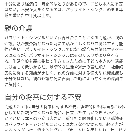
十分にあり経済的・時間的ゆとりがあるので、子ども本人に不安
はない。不安が大きくなるのは、パラサイト・シングルのまま年
齢を重ねた中年期以上だ。
親の介護
パラサイト・シングルがいずれ向き合うことになる問題が、親の
介護。親が要介護となった時に生活が苦しくなり共倒れする可能
性が高い。パラサイト・シングルではない場合も共倒れするケー
スはあるが、パラサイト・シングルはそのリスクがより高くな
る。生活全般を親に委ねて生きてきたために子ども本人の生活能
力は著しく低いからだ。基礎的な生活や家計の管理能力、社会的
支援に関する知識が乏しく、親の介護に対する備えや危機意識も
十分ではない。親の介護や死に直面した時にようやくその深刻さ
に気付く。
自分の将来に対する不安
問題の2つ目は自分の将来に対する不安。経済的にも精神的にも依
存していた親が亡くなった場合、自立した生活ができるかどう
か？という本人の不安は大きい。近年社会問題化している孤独死
はパラサイト・シングルにとっては大きな不安要素だ。経済力が
あるシングルは、将来的にグループホームに入居したり、サービス