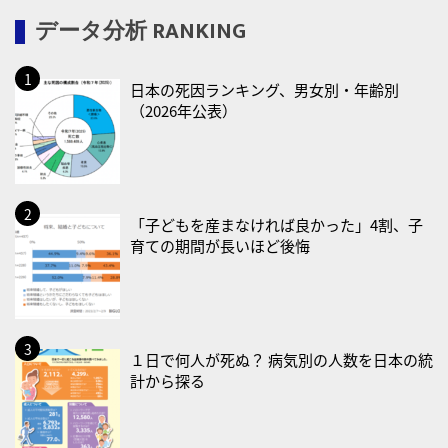
データ分析 RANKING
・糖化の日
2026/08/12(水)
日本の死因ランキング、男女別・年齢別
・育児の日
（2026年公表）
2026/08/13(木)
・一汁三菜の日
2026/08/17(月)
・減塩の日
「子どもを産まなければ良かった」4割、子
育ての期間が長いほど後悔
2026/08/18(火)
・防犯の日
2026/08/19(水)
・世界人道デー
１日で何人が死ぬ？ 病気別の人数を日本の統
計から探る
・食育の日
2026/08/21(金)