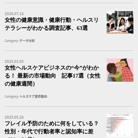
2026.07.16
女
女性の健康意識・健康行動・ヘルスリ
テラシーがわかる調査記事、63選
Category:
データ分析
2025.03.05
女
女性ヘルスケアビジネスの“今”がわか
る！ 最新の市場動向 記事17選（女性
の健康週間）
Category:
ヘルスケア業界動向
2025.05.26
フ
フレイル予防のために何をしている？
性別・年代で行動者率と認知率に差