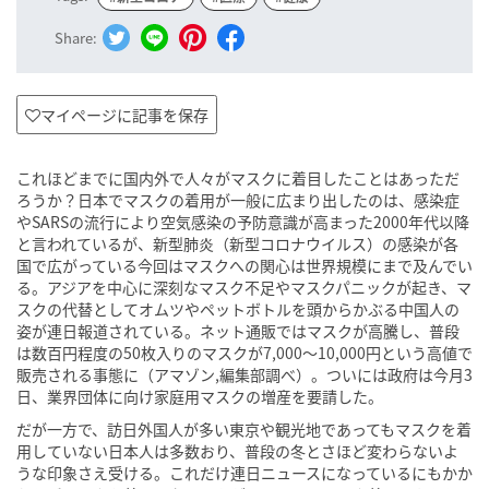
Share:
マイページに記事を保存
これほどまでに国内外で人々がマスクに着目したことはあっただ
ろうか？日本でマスクの着用が一般に広まり出したのは、感染症
やSARSの流行により空気感染の予防意識が高まった2000年代以降
と言われているが、新型肺炎（新型コロナウイルス）の感染が各
国で広がっている今回はマスクへの関心は世界規模にまで及んでい
る。アジアを中心に深刻なマスク不足やマスクパニックが起き、マ
スクの代替としてオムツやペットボトルを頭からかぶる中国人の
姿が連日報道されている。ネット通販ではマスクが高騰し、普段
は数百円程度の50枚入りのマスクが7,000〜10,000円という高値で
販売される事態に（アマゾン,編集部調べ）。ついには政府は今月3
日、業界団体に向け家庭用マスクの増産を要請した。
だが一方で、訪日外国人が多い東京や観光地であってもマスクを着
用していない日本人は多数おり、普段の冬とさほど変わらないよ
うな印象さえ受ける。これだけ連日ニュースになっているにもかか