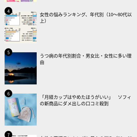
・治療アプリの日
・献血の日
女性の悩みランキング、年代別（10〜80代以
上）
2026/08/22(土)
・禁煙の日
2026/08/23(日)
・不眠の日
うつ病の年代別割合・男女比・女性に多い理
・乳酸菌の日
由
2026/08/25(火)
・いたわり肌の日
2026/08/26(水)
「月経カップはやめたほうがいい」 ソフィ
・風呂の日
の新商品にダメ出しの口コミ殺到
2026/08/29(土)
・筋肉強化の日
2026/08/30(日)