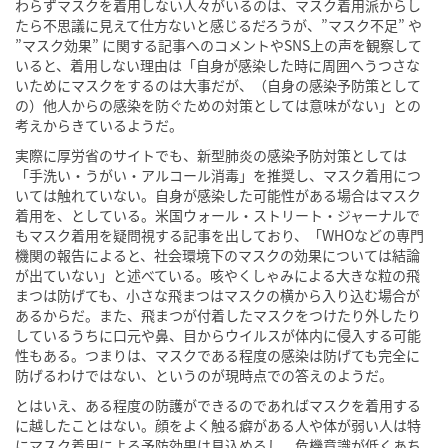
わらずマスクを着用しない人々がいるのは、マスク着用派からし
たら不思議に見えて仕方ないと感じるだろうが、”マスク不足” や
”マスク効果” に関する記事へのコメントやSNS上の声を観察して
いると、着用しない理由は「自身が感染した時に周囲へうつさな
いためにマスクをするのは大事だが、（自身の感染予防策として
の）他人からの感染を防ぐための対策としては意味がない」との
考えからきているようだ。
実際に厚労省のサイトでも、新型肺炎の感染予防対策としては
「手洗い・うがい・アルコール消毒」を推奨し、マスク着用につ
いては触れていない。自身が感染した可能性がある場合はマスク
着用を、としている。米国ウォール・ストリート・ジャーナルで
もマスク着用を疑問視する記事を出しており、「WHOなどの専門
機関の報告によると、社会環境下のマスクの効果については結論
が出ていない」と述べている。咳やくしゃみによる大きな粒の飛
まつは防げても、小さな飛まつはマスクの横から入り込む場合が
あるからだ。また、飛まつが付着したマスクをつけたり外したり
しているうちに口元や鼻、目からウイルスが体内に侵入する可能
性もある。つまりは、マスクである程度の感染は防げても完全に
防げるわけではない、というのが現時点での答えのようだ。
とはいえ、ある程度の防護ができるのであればマスクを着用する
に越したことはない。顔をよく触る癖がある人や体が弱い人は特
にマスク着用による予防効果は見込めるし、危機意識が低くあち