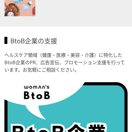
・健康増進普及月間
・歯ヂカラ探究月間
・職場の健康診断実施強化月間
2026/09/03(木)
BtoB企業の支援
・がん征圧月間
・世界アルツハイマー月間
ヘルスケア領域（健康・医療・美容・介護）に特化した
・健康増進普及月間
BtoB企業のPR、広告宣伝、プロモーション支援を行って
・歯ヂカラ探究月間
います。お気軽にご相談ください。
・職場の健康診断実施強化月間
・秋の睡眠の日
2026/09/04(金)
・がん征圧月間
・世界アルツハイマー月間
・健康増進普及月間
・歯ヂカラ探究月間