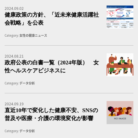
2024.09.02
健
健康政策の方針、「近未来健康活躍社
会戦略」を公表
Category:
女性の健康ニュース
2024.08.21
政
政府公表の白書一覧（2024年版） 女
性ヘルスケアビジネスに
Category:
データ分析
2024.09.19
直
直近10年で変化した健康不安、SNSの
普及や医療・介護の環境変化が影響
Category:
データ分析