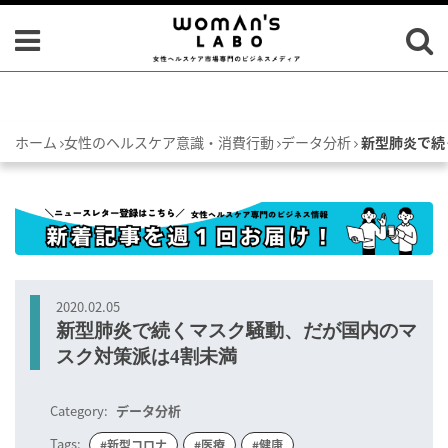
ホーム
女性のヘルスケア意識・消費行動
データ分析
新型肺炎で続
2020.02.05
新型肺炎で続くマスク騒動、だが国内のマ
スク対策派は4割未満
Category:
データ分析
Tags:
#新型コロナ
#医療
#健康