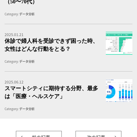
（50〜70代）
Category:
データ分析
2025.01.21
婦
休診で婦人科を受診できず困った時、
女性はどんな行動をとる？
Category:
データ分析
2025.06.12
ス
スマートシティに期待する分野、最多
は「医療・ヘルスケア」
Category:
データ分析