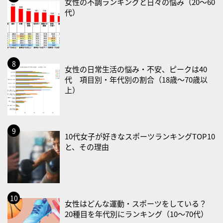
女性の不調ランキングと日々の悩み（20〜60
・ＥＰＡの日
代）
2026/08/31(月)
・菜の日
・血管内破砕術（IVL）の日
女性の日常生活の悩み・不安、ピークは40
2026/09/01(火)
代 項目別・年代別の割合（18歳〜70歳以
・がん征圧月間
上）
・世界アルツハイマー月間
・健康増進普及月間
・歯ヂカラ探究月間
10代女子が好きなスポーツランキングTOP10
・職場の健康診断実施強化月間
と、その理由
・大腸がん検診の日
・防災の日
2026/09/02(水)
・がん征圧月間
女性はどんな運動・スポーツをしている？
20種目を年代別にランキング（10〜70代）
・世界アルツハイマー月間