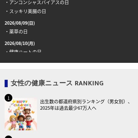
・アンコンシャスバイアスの日
・スッキリ美腸の日
2026/08/09(日)
・薬草の日
2026/08/10(月)
・健康ハートの日
・糖化の日
2026/08/12(水)
女性の健康ニュース RANKING
・育児の日
2026/08/13(木)
出生数の都道府県別ランキング（男女別）、
・一汁三菜の日
2025年は過去最少67万人へ
2026/08/17(月)
・減塩の日
2026/08/18(火)