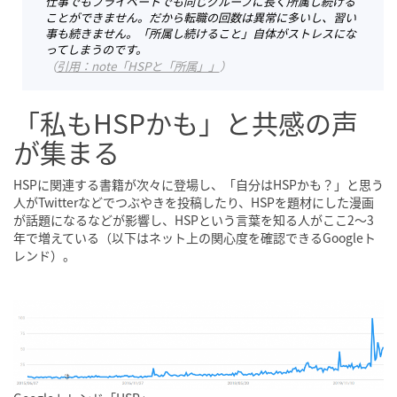
仕事でもプライベートでも同じグループに長く所属し続ける
ことができません。だから転職の回数は異常に多いし、習い
事も続きません。「所属し続けること」自体がストレスにな
ってしまうのです。
（
引用：note「HSPと「所属」」
）
「私もHSPかも」と共感の声
が集まる
HSPに関連する書籍が次々に登場し、「自分はHSPかも？」と思う
人がTwitterなどでつぶやきを投稿したり、HSPを題材にした漫画
が話題になるなどが影響し、HSPという言葉を知る人がここ2～3
年で増えている（以下はネット上の関心度を確認できるGoogleト
レンド）。