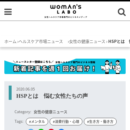
ホーム
ヘルスケア市場ニュース
女性の健康ニュース
HSPとは
2020.06.05
HSPとは 悩む女性たちの声
Category:
女性の健康ニュース
Tags:
#メンタル
#消費行動・心理
#生き方・働き方