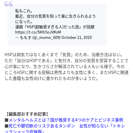
私もこれ。
最近、自分の気質を知って楽に生きられるよう
になった。
漫画「HSP(超敏感すぎる人)だった話」が話題
https://t.co/5Mh5oJVKsM
— ももす (@_momo_609)
October 21, 2019
HSPは病気ではなくあくまで「気質」のため、治療方法はない。
ただ「自分はHSPである」と気付き、自分の気質を受容することで
心が楽になり、生きづらさが解消されている人もいる様子。今の
ところHSPに関する投稿は男性よりも女性に多く、またHSPに関連
した書籍も女性向けに書かれたものが多いようだ。
【編集部おすすめ記事】
■
メンタルヘルスとは？国が推奨する4つのケアとビジネス事例
■
死亡や脚切断のリスクあるタンポン 女性が知らない「トキシ
ックショック症候群」