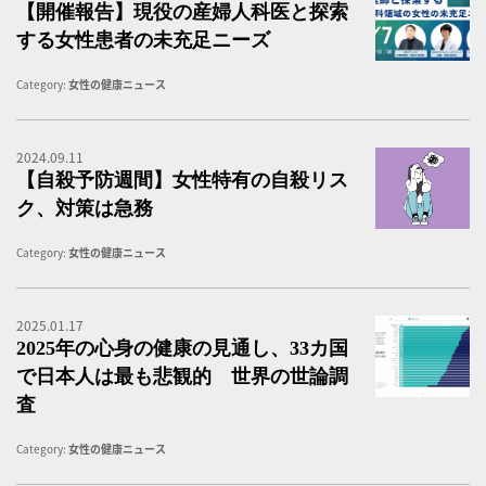
【開催報告】現役の産婦人科医と探索
する女性患者の未充足ニーズ
Category:
女性の健康ニュース
2024.09.11
ス
【自殺予防週間】女性特有の自殺リス
ク、対策は急務
Category:
女性の健康ニュース
2025.01.17
意
2025年の心身の健康の見通し、33カ国
で日本人は最も悲観的 世界の世論調
査
Category:
女性の健康ニュース