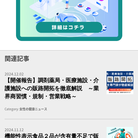
関連記事
2024.12.02
調
【開催報告】調剤薬局・医療施設・介
護施設への販路開拓を徹底解説 ～業
界商習慣・規制・営業戦略～
Category:
女性の健康ニュース
2024.11.12
機
機能性表示食品２品が含有量不足で販