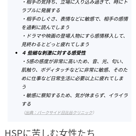
・相手の気持ち、立場に入り込み過ぎて、時にト
ラブルに発展する
・相手のしぐさ、表情などに敏感で、相手の感情
を過剰に読んでしまう
・ドラマや映画の登場人物にすら感情移入して、
見終わるとどっと疲れてしまう
４ 些細な刺激に対する感受性
・5感の感度が非常に高いため、音、光、匂い、
肌触り、ボディタッチなどに非常に敏感、そのた
めに仕事など日常生活に必要以上に疲れてしま
う
・敏感に察知するため、気が休まらず、イライラ
する
（
出典：パークサイド日比谷クリニック
）
HSPに苦しむ女性たち