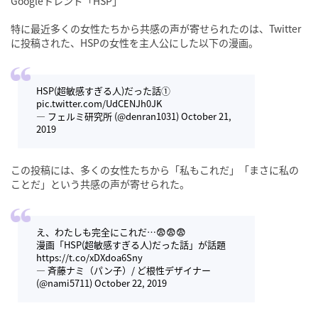
Googleトレンド「HSP」
特に最近多くの女性たちから共感の声が寄せられたのは、Twitter
に投稿された、HSPの女性を主人公にした以下の漫画。
HSP(超敏感すぎる人)だった話①
pic.twitter.com/UdCENJh0JK
— フェルミ研究所 (@denran1031)
October 21,
2019
この投稿には、多くの女性たちから「私もこれだ」「まさに私の
ことだ」という共感の声が寄せられた。
え、わたしも完全にこれだ…😨😨😨
漫画「HSP(超敏感すぎる人)だった話」が話題
https://t.co/xDXdoa6Sny
— 斉藤ナミ（パン子）/ ど根性デザイナー
(@nami5711)
October 22, 2019