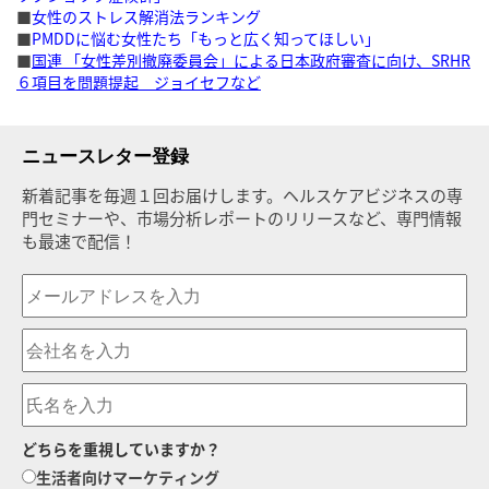
■
女性のストレス解消法ランキング
■
PMDDに悩む女性たち「もっと広く知ってほしい」
■
国連 「女性差別撤廃委員会」による日本政府審査に向け、SRHR
６項目を問題提起 ジョイセフなど
ニュースレター登録
新着記事を毎週１回お届けします。ヘルスケアビジネスの専
門セミナーや、市場分析レポートのリリースなど、専門情報
も最速で配信！
どちらを重視していますか？
生活者向けマーケティング