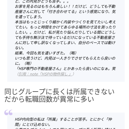
ど、この内見がどうも苦手。。。
お家を見るのはもちろん楽しい！！だけど、どうしても不動
産屋さんに対して「付き合わせてる」という感覚になり、気
を遣ってしまう。
本当はもっとじっくり細かく内装やつくりを見てたいし考え
てたい。もっと時間をかけてあらゆる場所の寸法を測ったり
したい。。だけど、私が見たり悩んだりしている間にどうし
ても手持ち無沙汰で待っているだけになっている不動産屋さ
んに対して申し訳なくなってしまい、自分のペースでは動け
ない。
結果、今回も気を遣いすぎた。（略）
いつも思うけど、内見は一人きりでさせてもらえたら良いの
に。（略）
「HSP専門の不動産屋さん」とかあったら良いのになぁ。笑
（
引用：note「HSPの物件探し 」
）
同じグループに長くは所属できない
だから転職回数が異常に多い
HSP内向型の私は「所属」することが苦手。とにかく「仲
間」にとけ込めない。