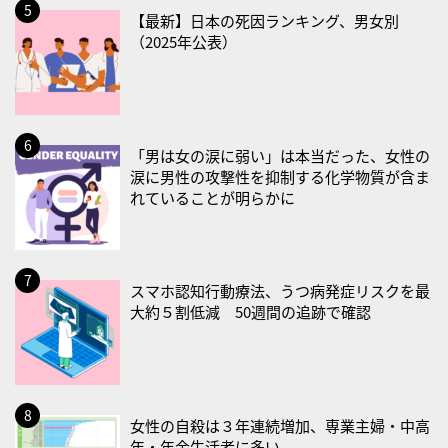
2026/08/31(月)
【最新】日本の死因ランキング、男女別
・菜の日
（2025年公表）
・血管内破砕術（IVL）の日
2026/09/01(火)
・がん征圧月間
「男は女の涙に弱い」は本当だった、女性の
・世界アルツハイマー月間
涙に男性の攻撃性を抑制する化学物質が含ま
・健康増進普及月間
れていることが明らかに
・歯ヂカラ探究月間
・職場の健康診断実施強化月間
・大腸がん検診の日
スマホ認知行動療法、うつ病発症リスクを最
・防災の日
大約５割低減 50週間の追跡で確認
2026/09/02(水)
・がん征圧月間
・世界アルツハイマー月間
女性の自殺は３年連続増加、専業主婦・中高
・健康増進普及月間
年・年金生活者に多い