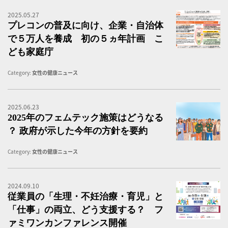
2025.05.27
プ
プレコンの普及に向け、企業・自治体
で５万人を養成 初の５ヵ年計画 こ
ども家庭庁
Category:
女性の健康ニュース
2025.06.23
2
2025年のフェムテック施策はどうなる
？ 政府が示した今年の方針を要約
Category:
女性の健康ニュース
2024.09.10
フ
従業員の「生理・不妊治療・育児」と
「仕事」の両立、どう支援する？ フ
ァミワンカンファレンス開催