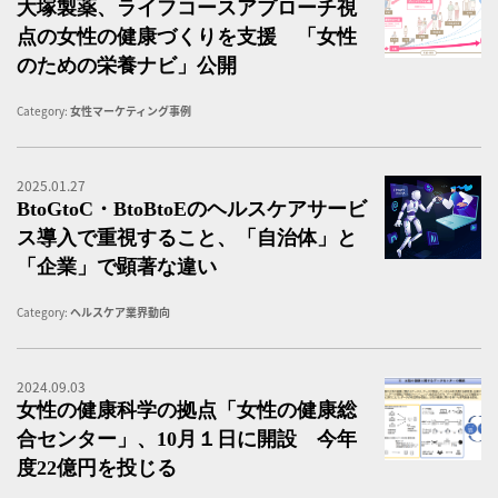
大塚製薬、ライフコースアプローチ視
点の女性の健康づくりを支援 「女性
のための栄養ナビ」公開
Category:
女性マーケティング事例
2025.01.27
B
BtoGtoC・BtoBtoEのヘルスケアサービ
ス導入で重視すること、「自治体」と
「企業」で顕著な違い
Category:
ヘルスケア業界動向
2024.09.03
女
女性の健康科学の拠点「女性の健康総
合センター」、10月１日に開設 今年
度22億円を投じる