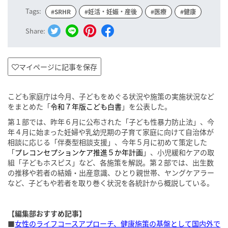
Tags:
#SRHR
#妊活・妊娠・産後
#医療
#健康
Share:
マイページに記事を保存
こども家庭庁は今月、子どもをめぐる状況や施策の実施状況など
をまとめた「
令和７年版こども白書
」を公表した。
第１部では、昨年６月に公布された「子ども性暴力防止法」、今
年４月に始まった妊婦や乳幼児期の子育て家庭に向けて自治体が
相談に応じる「伴奏型相談支援」、今年５月に初めて策定した
「
プレコンセプションケア推進５か年計画
」、小児緩和ケアの取
組「子どもホスピス」など、各施策を解説。第２部では、出生数
の推移や若者の結婚・出産意識、ひとり親世帯、ヤングケアラー
など、子どもや若者を取り巻く状況を各統計から概説している。
【編集部おすすめ記事】
■
女性のライフコースアプローチ、健康施策の基盤として国内外で