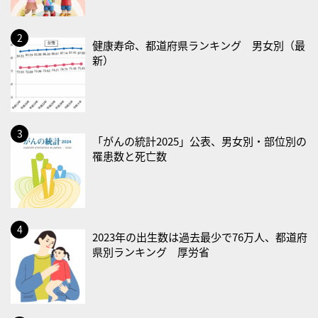
2026/08/22(土)
・禁煙の日
健康寿命、都道府県ランキング 男女別（最
新）
2026/08/23(日)
・不眠の日
・乳酸菌の日
2026/08/25(火)
「がんの統計2025」公表、男女別・部位別の
罹患数と死亡数
・いたわり肌の日
2026/08/26(水)
・風呂の日
2026/08/29(土)
2023年の出生数は過去最少で76万人、都道府
・筋肉強化の日
県別ランキング 厚労省
2026/08/30(日)
・ＥＰＡの日