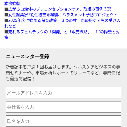
本格始動
■
広がる自治体のプレコンセプションケア、取組み事例３選
■
女性起業家7割性被害を経験、ハラスメント予防プロジェクト
■
2025年度に始まる保育政策 ３つの柱 医療的ケア児の受け入
れなど
■
売れるフェムテックの「開発」と「販売戦略」 17の障壁と対
策
ニュースレター登録
新着記事を毎週１回お届けします。ヘルスケアビジネスの専
門セミナーや、市場分析レポートのリリースなど、専門情報
も最速で配信！