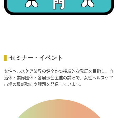
・健康増進普及月間
・歯ヂカラ探究月間
・職場の健康診断実施強化月間
・人口内耳の日
・骨盤臓器脱 克服の日
2026/09/10(木)
・がん征圧月間
セミナー・イベント
・世界アルツハイマー月間
女性ヘルスケア業界の健全かつ持続的な発展を目指し、自
・健康増進普及月間
治体・業界団体・各展示会主催の講演で、女性ヘルスケア
・歯ヂカラ探究月間
市場の最新動向や課題を発信しています。
・職場の健康診断実施強化月間
・自殺予防週間
・世界自殺予防デー
・日本骨髄増殖性腫瘍の日
・知的障害者愛護デー