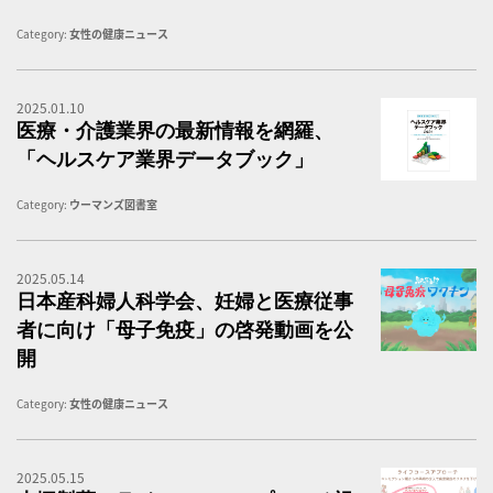
Category:
女性の健康ニュース
2025.01.10
ヘ
医療・介護業界の最新情報を網羅、
「ヘルスケア業界データブック」
Category:
ウーマンズ図書室
2025.05.14
母
日本産科婦人科学会、妊婦と医療従事
者に向け「母子免疫」の啓発動画を公
開
Category:
女性の健康ニュース
2025.05.15
大