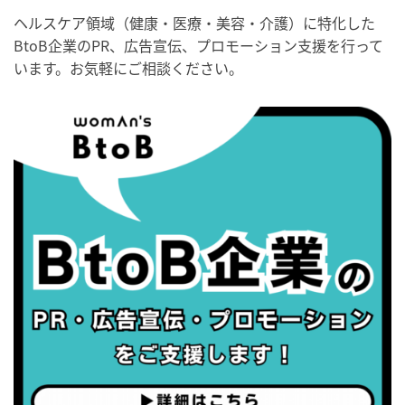
・世界性の健康デー
ヘルスケア領域（健康・医療・美容・介護）に特化した
BtoB企業のPR、広告宣伝、プロモーション支援を行って
2026/09/05(土)
います。お気軽にご相談ください。
・がん征圧月間
・世界アルツハイマー月間
・健康増進普及月間
・歯ヂカラ探究月間
・職場の健康診断実施強化月間
2026/09/06(日)
・がん征圧月間
・世界アルツハイマー月間
・健康増進普及月間
・歯ヂカラ探究月間
・職場の健康診断実施強化月間
2026/09/07(月)
・がん征圧月間