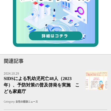
関連記事
2024.10.29
乳
SIDSによる乳幼児死亡48人（2023
年）、予防対策の普及啓発を実施 こ
ども家庭庁
Category:
女性の健康ニュース