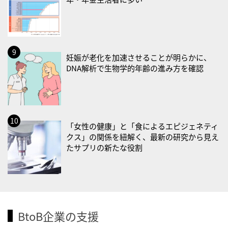
・歯ヂカラ探究月間
・職場の健康診断実施強化月間
2026/09/03(木)
・がん征圧月間
妊娠が老化を加速させることが明らかに、
DNA解析で生物学的年齢の進み方を確認
・世界アルツハイマー月間
・健康増進普及月間
・歯ヂカラ探究月間
・職場の健康診断実施強化月間
「女性の健康」と「食によるエピジェネティ
・秋の睡眠の日
クス」の関係を紐解く、最新の研究から見え
たサプリの新たな役割
2026/09/04(金)
・がん征圧月間
・世界アルツハイマー月間
・健康増進普及月間
・歯ヂカラ探究月間
BtoB企業の支援
・職場の健康診断実施強化月間