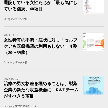
通院している女性たちが「最も気にし
ている傷病」40項目
Category:
データ分析
2024.11.11
か
女性特有の不調・症状に対し「セルフ
ケアも医療機関の利用もしない」４割
（20〜59歳）
Category:
データ分析
2025.02.12
治
治療の男女格差を埋めることは、製薬
企業の新たな収益機会に R&Dチーム
がすべき５項目
Category:
女性の健康ニュース