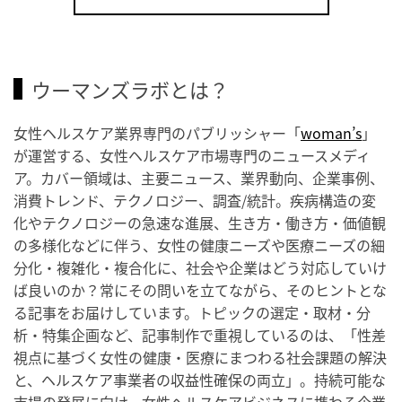
ウーマンズラボとは？
女性ヘルスケア業界専門のパブリッシャー「
woman’s
」
が運営する、女性ヘルスケア市場専門のニュースメディ
ア。カバー領域は、主要ニュース、業界動向、企業事例、
消費トレンド、テクノロジー、調査/統計。疾病構造の変
化やテクノロジーの急速な進展、生き方・働き方・価値観
の多様化などに伴う、女性の健康ニーズや医療ニーズの細
分化・複雑化・複合化に、社会や企業はどう対応していけ
ば良いのか？常にその問いを立てながら、そのヒントとな
る記事をお届けしています。トピックの選定・取材・分
析・特集企画など、記事制作で重視しているのは、「性差
視点に基づく女性の健康・医療にまつわる社会課題の解決
と、ヘルスケア事業者の収益性確保の両立」。持続可能な
市場の発展に向け、女性ヘルスケアビジネスに携わる企業