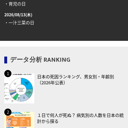
・育児の日
2026/08/13(木)
・一汁三菜の日
2026/08/17(月)
・減塩の日
2026/08/18(火)
データ分析 RANKING
・防犯の日
2026/08/19(水)
日本の死因ランキング、男女別・年齢別
・世界人道デー
（2026年公表）
・食育の日
2026/08/21(金)
・治療アプリの日
・献血の日
１日で何人が死ぬ？ 病気別の人数を日本の統
計から探る
2026/08/22(土)