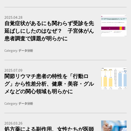
2025.04.28
子
自覚症状があるにも関わらず受診を先
延ばしにしたのはなぜ？ 子宮体がん
患者調査で課題が明らかに
Category:
データ分析
2025.07.09
・
関節リウマチ患者の特性を「行動ロ
グ」から性差分析、健康・美容・グル
メなどの関心領域も明らかに
Category:
データ分析
2026.03.26
ワ
処方薬による副作用、女性たちが医師