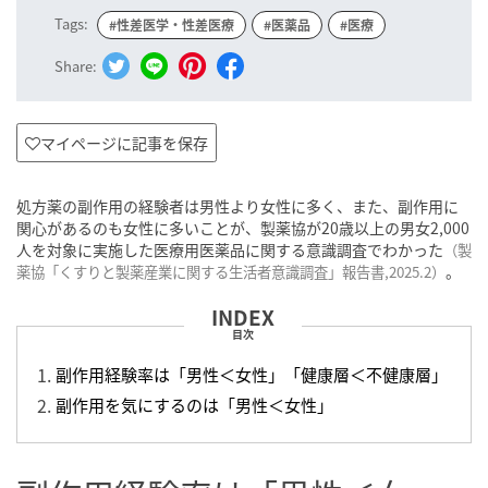
Tags:
#性差医学・性差医療
#医薬品
#医療
Share:
マイページに記事を保存
処方薬の副作用の経験者は男性より女性に多く、また、副作用に
関心があるのも女性に多いことが、製薬協が20歳以上の男女2,000
人を対象に実施した医療用医薬品に関する意識調査でわかった
（製
。
薬協「くすりと製薬産業に関する生活者意識調査」報告書,2025.2）
目次
副作用経験率は「男性＜女性」「健康層＜不健康層」
副作用を気にするのは「男性＜女性」