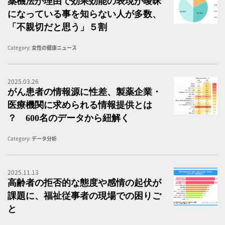
薬機法が理由で効果効能の表現が曖昧
になっている事を知らない人が多数、
「不親切だと思う」５割
Category:
女性の健康ニュース
2025.03.26
イ
がん患者の情報源に性差、製薬企業・
医療機関に求められる情報提供とは
？ 600名のデータから紐解く
Category:
データ分析
2025.11.13
福
高齢者の拒否的な態度や感情の起伏が
課題に、福祉従事者の現場での困りご
と