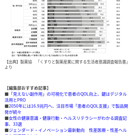
【出典】製薬協 「くすりと製薬産業に関する生活者意識調査報告書」
より
【編集部おすすめ記事】
■
「見えない副作用」の可視化で患者のQOL向上、鍵はデジタル
活用とPRO
■
2050年には16.9兆円へ、注目市場「患者のQOL支援」で製品開
発が続々
■
女性の健康意識・健康行動・ヘルスリテラシーがわかる調査記
事、33選
■
ジェンダード・イノベーション最新動向 性差医療・性差ヘル