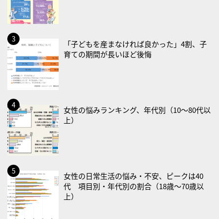
・禁煙の日
2026/08/23(日)
・不眠の日
「子どもを産まなければ良かった」4割、子
育ての期間が長いほど後悔
・乳酸菌の日
2026/08/25(火)
・いたわり肌の日
2026/08/26(水)
女性の悩みランキング、年代別（10〜80代以
・風呂の日
上）
2026/08/29(土)
・筋肉強化の日
2026/08/30(日)
女性の日常生活の悩み・不安、ピークは40
・ＥＰＡの日
代 項目別・年代別の割合（18歳〜70歳以
上）
2026/08/31(月)
・菜の日