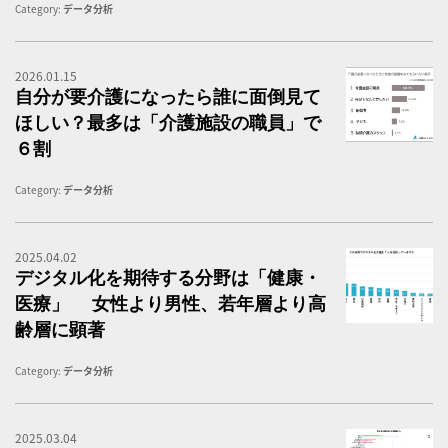
Category:
データ分析
2026.01.15
老
自分が要介護になったら誰に面倒見て
ほしい？最多は「介護施設の職員」で
６割
Category:
データ分析
2025.04.02
医
デジタル化を期待する分野は「健康・
医療」 女性より男性、若年層より高
齢層に顕著
Category:
データ分析
2025.03.04
通