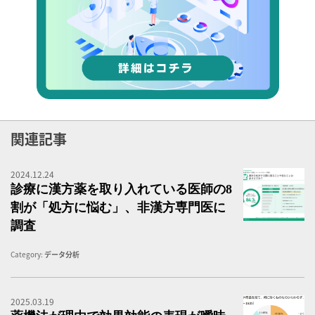
関連記事
2024.12.24
漢
診療に漢方薬を取り入れている医師の8
割が「処方に悩む」、非漢方専門医に
調査
Category:
データ分析
2025.03.19
薬